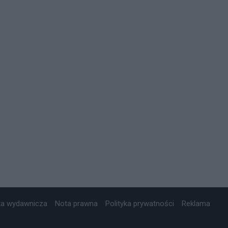
ta wydawnicza
Nota prawna
Polityka prywatności
Reklama