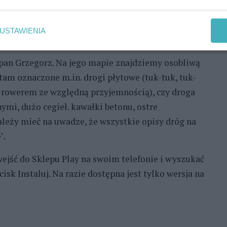
ne (m.in. kościół w Chlebowie, park dendrologiczny
znaczonych miejsc jest subiektywny, a opinie oparte
USTAWIENIA
eresowaniach.
ł pan Grzegorz. Na jego mapie znajdziemy osobliwą
ą tam oznaczone m.in. drogi płytowe (tuk-tuk, tuk-
ię rowerem ze względną przyjemnością), czy droga
i, dużo cegieł. kawałki betonu, ostre
Należy mieć na uwadze, że wszystkie opisy dróg na
".
 wejść do Sklepu Play na swoim telefonie i wyszukać
sk Instaluj. Na razie dostępna jest tylko wersja na