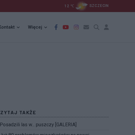
12
℃
SZCZECIN
Kontakt
Więcej
CZYTAJ TAKŻE
Posadzili las w... puszczy [GALERIA]