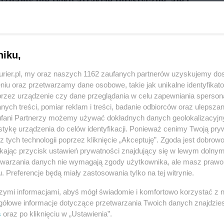
poznamy nie tylko atrakcje turystyczne, ale i
ć.
REKLAMA
niku,
przygotował Grzegorz Koralewski, szczecinianin,
kurier.pl, my oraz naszych 1162 zaufanych partnerów uzyskujemy do
niu oraz przetwarzamy dane osobowe, takie jak unikalne identyfikat
mapę stworzył z prostej przyczyny.
przez urządzenie czy dane przeglądania w celu zapewniania sperson
ych treści, pomiar reklam i treści, badanie odbiorców oraz ulepszan
 poszukiwaniu miejsc wartych odwiedzenia,
fani Partnerzy możemy używać dokładnych danych geolokalizacyjn
 Pomiędzy wyprawami rysowałem mapę, na której na
tykę urządzenia do celów identyfikacji. Ponieważ cenimy Twoją pry
ałem szczególną uwagę na jakość leśnych dróg, bo
z tych technologii poprzez kliknięcie „Akceptuję”. Zgoda jest dobro
ikając przycisk ustawień prywatności znajdujący się w lewym dolny
Ilustracje zostały własnoręcznie narysowane,
etwarzania danych nie wymagają zgody użytkownika, ale masz prawo 
gorz Koralewski.
. Preferencje będą miały zastosowania tylko na tej witrynie.
nocy ograniczony osiedlem Bukowym, Zdrojami,
szymi informacjami, abyś mógł świadomie i komfortowo korzystać z
gółowe informacje dotyczące przetwarzania Twoich danych znajdzi
aczem, od południa Glinną, Żelisławcem, Gardnem
s
oraz po kliknięciu w „Ustawienia”.
onana w ciekawym, komiksowym stylu, zaznaczono