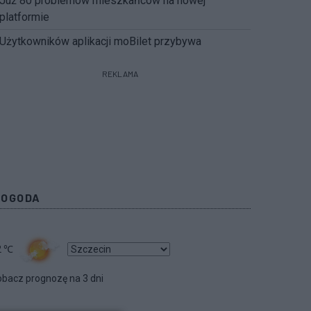
Już 80 problemów mieszkańców na nowej
platformie
Użytkowników aplikacji moBilet przybywa
REKLAMA
POGODA
2
℃
bacz prognozę na 3 dni