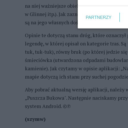
na niej ważniejsze obiekty, punkty orientacyj
w Glinnej itp.). Jak zaznacza autor, dobór za
PARTNERZY
są na jego własnych doświadczeniach i zaint
Opinie te dotyczą stanu dróg, które oznaczy
legendę, w której opisał on kategorie tras. S
tuk, tuk-tuk), równy bruk (po której jedzie s
śmieciówka (utwardzona odpadami budowlanym
kamienie). Jak czytamy w opisie aplikacji: „
mapie dotyczą ich stanu przy suchej pogodzie
Aby pobrać aktualną wersję aplikacji, należy
„Puszcza Bukowa". Następnie naciskamy przyci
system Android. ©℗
(szymw)