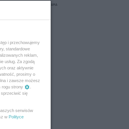
REKLAMA
stęp i przechowujemy
ory, standardowe
alizowanych reklam,
ie usług. Za zgodą
ych oraz aktywnie
watność, prosimy o
wolna i zawsze możesz
m rogu strony
.
sprzeciwić się
 naszych serwisów
esz w
Polityce