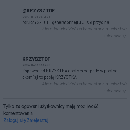
@KRZYSZTOF
2015-11-03 09:41:53
@KRZYSZTOF: generator hejtu Ci się przycina
Aby odpowiedzieć na komentarz, musisz być
zalogowany.
KRZYSZTOF
2015-11-03 07:57:39
Zapewne od KRZYSTKA dostała nagrodę w postaci
eksmisji to pasją KRZYSTKA.
Aby odpowiedzieć na komentarz, musisz być
zalogowany.
Tylko zalogowani użytkownicy mają możliwość
komentowania
Zaloguj się
Zarejestruj