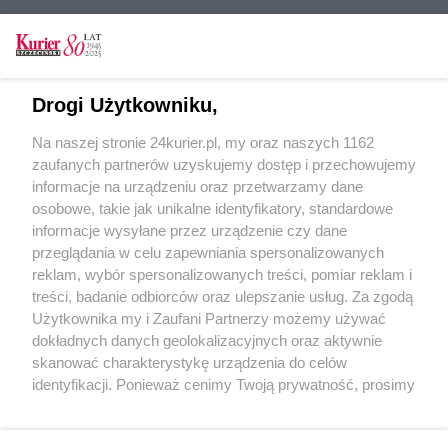
CZYTAJ TAKŻE
Drogi Użytkowniku,
Stalmacha, czyli niekończąca się historia
Na naszej stronie 24kurier.pl, my oraz naszych 1162
Tragedia na otrzęsinach
zaufanych partnerów uzyskujemy dostęp i przechowujemy
Nowa szkoła na prawobrzeżu
informacje na urządzeniu oraz przetwarzamy dane
osobowe, takie jak unikalne identyfikatory, standardowe
POGODA
informacje wysyłane przez urządzenie czy dane
przeglądania w celu zapewniania spersonalizowanych
reklam, wybór spersonalizowanych treści, pomiar reklam i
treści, badanie odbiorców oraz ulepszanie usług. Za zgodą
28
℃
Użytkownika my i Zaufani Partnerzy możemy używać
dokładnych danych geolokalizacyjnych oraz aktywnie
Zobacz prognozę na 3 dni
skanować charakterystykę urządzenia do celów
identyfikacji. Ponieważ cenimy Twoją prywatność, prosimy
o zgodę na korzystanie z tych technologii poprzez
kliknięcie „Akceptuję”. Zgoda jest dobrowolna i zawsze