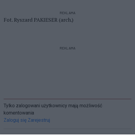
REKLAMA
Fot. Ryszard PAKIESER (arch.)
REKLAMA
Tylko zalogowani użytkownicy mają możliwość
komentowania
Zaloguj się
Zarejestruj