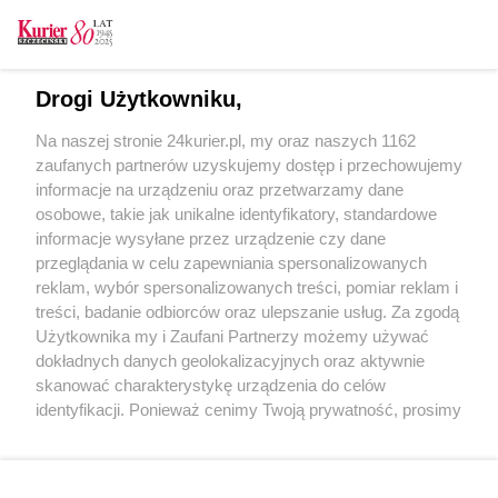
CZYTAJ TAKŻE
Drogi Użytkowniku,
Kobieta z zarzutem usiłowania zabójstwa
Na naszej stronie 24kurier.pl, my oraz naszych 1162
Wypadek na Bohaterów Warszawy
zaufanych partnerów uzyskujemy dostęp i przechowujemy
Ten sam policjant strzelał sześć lat temu...
informacje na urządzeniu oraz przetwarzamy dane
osobowe, takie jak unikalne identyfikatory, standardowe
POGODA
informacje wysyłane przez urządzenie czy dane
przeglądania w celu zapewniania spersonalizowanych
reklam, wybór spersonalizowanych treści, pomiar reklam i
treści, badanie odbiorców oraz ulepszanie usług. Za zgodą
13
℃
Użytkownika my i Zaufani Partnerzy możemy używać
dokładnych danych geolokalizacyjnych oraz aktywnie
Zobacz prognozę na 3 dni
skanować charakterystykę urządzenia do celów
identyfikacji. Ponieważ cenimy Twoją prywatność, prosimy
o zgodę na korzystanie z tych technologii poprzez
kliknięcie „Akceptuję”. Zgoda jest dobrowolna i zawsze
możesz ją zmienić/wycofać klikając przycisk ustawień