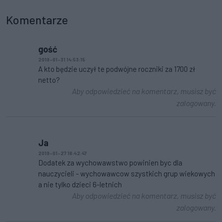
Komentarze
gość
2019-01-31 14:53:15
A kto będzie uczył te podwójne roczniki za 1700 zł
netto?
Aby odpowiedzieć na komentarz, musisz być
zalogowany.
Ja
2019-01-27 18:42:47
Dodatek za wychowawstwo powinien byc dla
nauczycieli - wychowawcow szystkich grup wiekowych
a nie tylko dzieci 6-letnich
Aby odpowiedzieć na komentarz, musisz być
zalogowany.