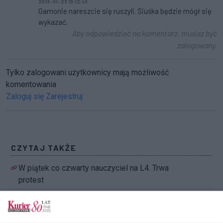
2019-01-23 19:12:43
Gamonie nareszcie się ruszyli. Siuśka będzie mógł się
wykazać.
Aby odpowiedzieć na komentarz, musisz być
zalogowany.
Tylko zalogowani użytkownicy mają możliwość
komentowania
Zaloguj się
Zarejestruj
CZYTAJ TAKŻE
W piątek co czwarty nauczyciel na L4. Trwa
protest
Brakuje nauczycieli. Czy protest się nasili?
Trwa belferska grypa. Co czwarty nauczyciel na