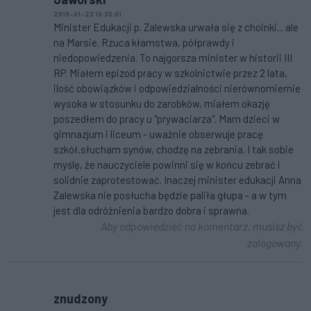
2019-01-23 19:36:01
Minister Edukacji p. Zalewska urwała się z choinki... ale
na Marsie. Rzuca kłamstwa, półprawdy i
niedopowiedzenia. To najgorsza minister w historii III
RP. Miałem epizod pracy w szkolnictwie przez 2 lata,
ilość obowiązków i odpowiedzialności nierównomiernie
wysoka w stosunku do zarobków, miałem okazję
poszedłem do pracy u "prywaciarza". Mam dzieci w
gimnazjum i liceum - uważnie obserwuje pracę
szkół,słucham synów, chodzę na zebrania. I tak sobie
myślę, że nauczyciele powinni się w końcu zebrać i
solidnie zaprotestować. Inaczej minister edukacji Anna
Zalewska nie posłucha będzie paliła głupa - a w tym
jest dla odróżnienia bardzo dobra i sprawna.
Aby odpowiedzieć na komentarz, musisz być
zalogowany.
znudzony