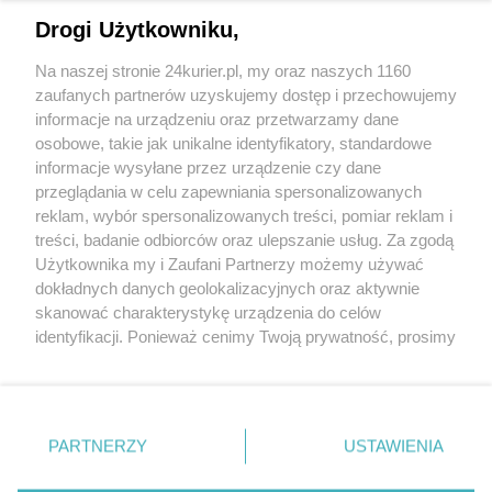
chorobowym [SONDA]
Drogi Użytkowniku,
Oświatowa "S" powołała komitet protestacyjno-
Na naszej stronie 24kurier.pl, my oraz naszych 1160
strajkowy
zaufanych partnerów uzyskujemy dostęp i przechowujemy
Nauczyciel nie jest niczyim niewolnikiem
informacje na urządzeniu oraz przetwarzamy dane
osobowe, takie jak unikalne identyfikatory, standardowe
POGODA
informacje wysyłane przez urządzenie czy dane
przeglądania w celu zapewniania spersonalizowanych
reklam, wybór spersonalizowanych treści, pomiar reklam i
treści, badanie odbiorców oraz ulepszanie usług. Za zgodą
23
℃
Użytkownika my i Zaufani Partnerzy możemy używać
dokładnych danych geolokalizacyjnych oraz aktywnie
Zobacz prognozę na 3 dni
skanować charakterystykę urządzenia do celów
identyfikacji. Ponieważ cenimy Twoją prywatność, prosimy
o zgodę na korzystanie z tych technologii poprzez
kliknięcie „Akceptuję”. Zgoda jest dobrowolna i zawsze
możesz ją zmienić/wycofać klikając przycisk ustawień
prywatności znajdujący się w lewym dolnym rogu strony
PARTNERZY
USTAWIENIA
Copyright © 2022 Kurier Szczeciński sp. z o.o.
. Niektóre rodzaje przetwarzania danych nie wymagają
Wszelkie prawa zastrzeżone
zgody użytkownika, ale masz prawo sprzeciwić się