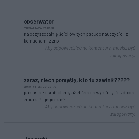
obserwator
2019-01-24 07:47:18
na oczyszczalnię ścieków tych pseudo nauczycieli z
komuchami z znp
Aby odpowiedzieć na komentarz, musisz być
zalogowany.
zaraz, niech pomyślę, kto tu zawinił?????
2019-01-23 20:25:46
paniusia z uśmiechem, aż zbiera na wymioty, fuj, dobra
zmiana?... jego mać?....
Aby odpowiedzieć na komentarz, musisz być
zalogowany.
Jaworski