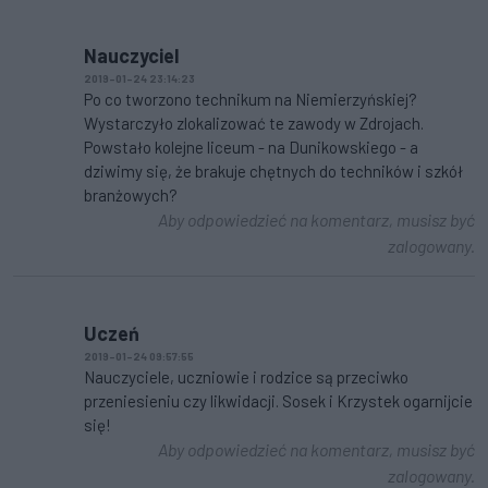
Nauczyciel
2019-01-24 23:14:23
Po co tworzono technikum na Niemierzyńskiej?
Wystarczyło zlokalizować te zawody w Zdrojach.
Powstało kolejne liceum - na Dunikowskiego - a
dziwimy się, że brakuje chętnych do techników i szkół
branżowych?
Aby odpowiedzieć na komentarz, musisz być
zalogowany.
Uczeń
2019-01-24 09:57:55
Nauczyciele, uczniowie i rodzice są przeciwko
przeniesieniu czy likwidacji. Sosek i Krzystek ogarnijcie
się!
Aby odpowiedzieć na komentarz, musisz być
zalogowany.