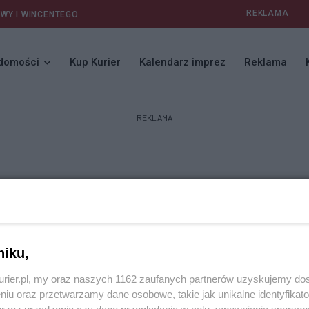
REKLAMA
AWY I WINCENTEGO
domości
Kup Kurier
Kalendarz imprez
Reklama
REKLAMA
niku,
kurier.pl, my oraz naszych 1162 zaufanych partnerów uzyskujemy do
niu oraz przetwarzamy dane osobowe, takie jak unikalne identyfikat
przez urządzenie czy dane przeglądania w celu zapewniania sperson