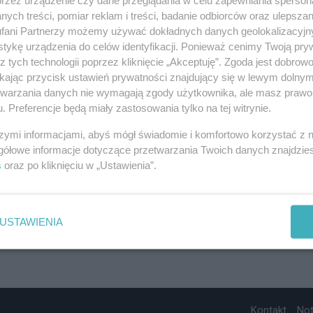
ych treści, pomiar reklam i treści, badanie odbiorców oraz ulepszan
fani Partnerzy możemy używać dokładnych danych geolokalizacyjn
tykę urządzenia do celów identyfikacji. Ponieważ cenimy Twoją pry
z tych technologii poprzez kliknięcie „Akceptuję”. Zgoda jest dobro
ikając przycisk ustawień prywatności znajdujący się w lewym dolny
etwarzania danych nie wymagają zgody użytkownika, ale masz prawo 
. Preferencje będą miały zastosowania tylko na tej witrynie.
szymi informacjami, abyś mógł świadomie i komfortowo korzystać z
gółowe informacje dotyczące przetwarzania Twoich danych znajdzi
s
oraz po kliknięciu w „Ustawienia”.
USTAWIENIA
Kontakt
No