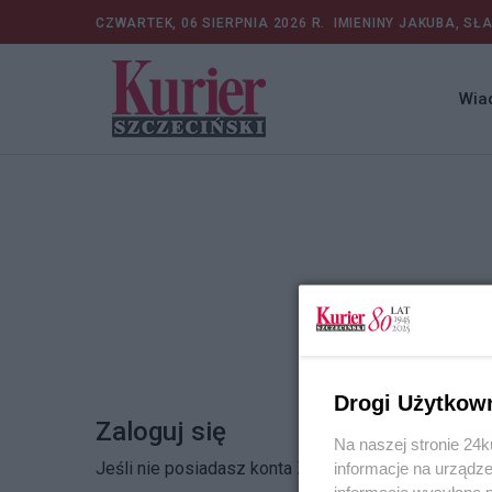
CZWARTEK, 06 SIERPNIA 2026 R.
IMIENINY JAKUBA, SŁ
Wia
Drogi Użytkow
Zaloguj się
Na naszej stronie 24
Jeśli nie posiadasz konta
Zarejestruj się
informacje na urządze
informacje wysyłane 