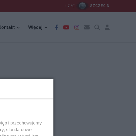
17
℃
SZCZECIN
Kontakt
Więcej
stęp i przechowujemy
ory, standardowe
alizowanych reklam,