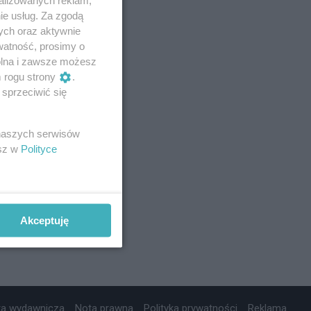
ie usług. Za zgodą
ych oraz aktywnie
watność, prosimy o
wolna i zawsze możesz
m rogu strony
.
sprzeciwić się
 naszych serwisów
esz w
Polityce
Akceptuję
ta wydawnicza
Nota prawna
Polityka prywatności
Reklama