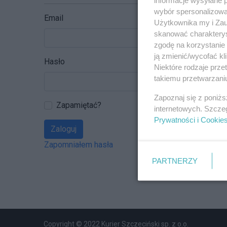
wybór spersonalizowan
Email
Użytkownika my i Zau
skanować charakterys
zgodę na korzystanie 
ją zmienić/wycofać kl
Hasło
Niektóre rodzaje prz
takiemu przetwarzaniu
Zapoznaj się z poniż
Zapamiętać?
internetowych. Szcze
Prywatności i Cookie
Zaloguj
Zapomniałem hasła
PARTNERZY
Copyright © 2022 Kurier Szczeciński sp. z o.o.