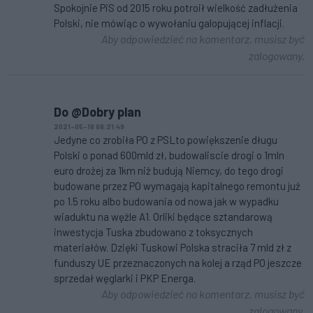
Spokojnie PiS od 2015 roku potroił wielkość zadłużenia
Polski, nie mówiąc o wywołaniu galopującej inflacji.
Aby odpowiedzieć na komentarz, musisz być
zalogowany.
Do @Dobry plan
2021-05-18 08:21:49
Jedyne co zrobiła PO z PSLto powiększenie długu
Polski o ponad 600mld zł, budowaliscie drogi o 1mln
euro drożej za 1km niż budują Niemcy, do tego drogi
budowane przez PO wymagają kapitalnego remontu już
po 1.5 roku albo budowania od nowa jak w wypadku
wiaduktu na węźle A1. Orliki będące sztandarową
inwestycja Tuska zbudowano z toksycznych
materiałów. Dzięki Tuskowi Polska straciła 7 mld zł z
funduszy UE przeznaczonych na kolej a rząd PO jeszcze
sprzedał węglarki i PKP Energa.
Aby odpowiedzieć na komentarz, musisz być
zalogowany.