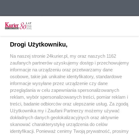
CZYTAJ TAKŻE
W 230. rocznicę uchwalenia Konstytucji 3 maja.
Kwiaty pod pomnikiem Czynu Polaków
Drogi Użytkowniku,
Powstanie nowy system wymiany informacji
Na naszej stronie 24kurier.pl, my oraz naszych 1162
kryzysowych w naszym regionie
zaufanych partnerów uzyskujemy dostęp i przechowujemy
Możemy zaszczepić się bez zapisów!
informacje na urządzeniu oraz przetwarzamy dane
osobowe, takie jak unikalne identyfikatory, standardowe
POGODA
informacje wysyłane przez urządzenie czy dane
przeglądania w celu zapewniania spersonalizowanych
reklam, wybór spersonalizowanych treści, pomiar reklam i
treści, badanie odbiorców oraz ulepszanie usług. Za zgodą
14
℃
Użytkownika my i Zaufani Partnerzy możemy używać
dokładnych danych geolokalizacyjnych oraz aktywnie
Zobacz prognozę na 3 dni
skanować charakterystykę urządzenia do celów
identyfikacji. Ponieważ cenimy Twoją prywatność, prosimy
o zgodę na korzystanie z tych technologii poprzez