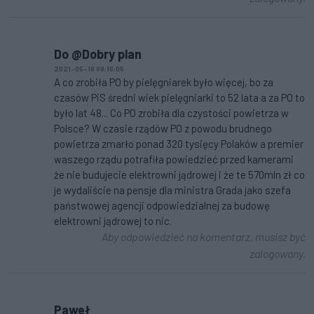
Do @Dobry plan
2021-05-18 08:16:05
A co zrobiła PO by pielęgniarek było więcej, bo za
czasów PiS średni wiek pielęgniarki to 52 lata a za PO to
było lat 48... Co PO zrobiła dla czystości powietrza w
Polsce? W czasie rządów PO z powodu brudnego
powietrza zmarło ponad 320 tysięcy Polaków a premier
waszego rządu potrafiła powiedzieć przed kamerami
że nie budujecie elektrowni jądrowej i że te 570mln zł co
je wydaliście na pensje dla ministra Grada jako szefa
państwowej agencji odpowiedzialnej za budowę
elektrowni jądrowej to nic.
Aby odpowiedzieć na komentarz, musisz być
zalogowany.
Paweł