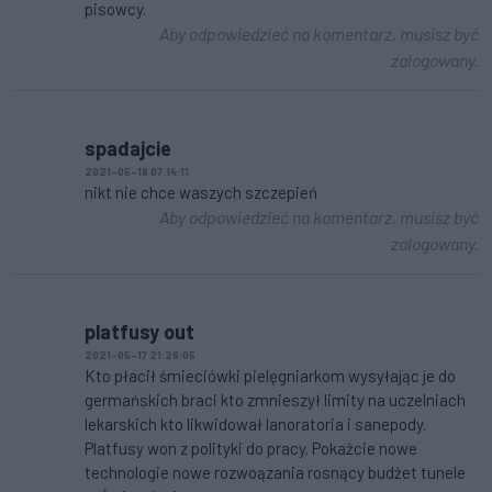
pisowcy.
Aby odpowiedzieć na komentarz, musisz być
zalogowany.
spadajcie
2021-05-18 07:14:11
nikt nie chce waszych szczepień
Aby odpowiedzieć na komentarz, musisz być
zalogowany.
platfusy out
2021-05-17 21:26:05
Kto płacił śmieciówki pielęgniarkom wysyłając je do
germańskich braci kto zmnieszył limity na uczelniach
lekarskich kto likwidował lanoratoria i sanepody.
Platfusy won z polityki do pracy. Pokażcie nowe
technologie nowe rozwoązania rosnący budżet tunele