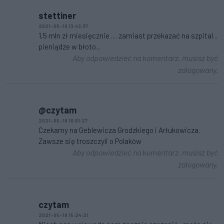
stettiner
2021-05-19 13:43:37
1,5 mln zł miesięcznie .... zamiast przekazać na szpital...
pieniądze w błoto...
Aby odpowiedzieć na komentarz, musisz być
zalogowany.
@czytam
2021-05-18 16:01:27
Czekamy na Geblewicza Grodzkiego i Arłukowicza.
Zawsze się troszczyli o Polaków
Aby odpowiedzieć na komentarz, musisz być
zalogowany.
czytam
2021-05-18 15:24:21