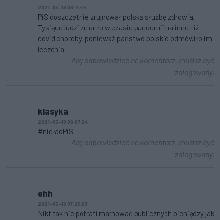
2021-05-18 08:14:04
PiS doszczętnie zrujnował polską służbę zdrowia.
Tysiące ludzi zmarło w czasie pandemii na inne niż
covid choroby, ponieważ państwo polskie odmówiło im
leczenia.
Aby odpowiedzieć na komentarz, musisz być
zalogowany.
klasyka
2021-05-18 08:07:24
#nieładPiS
Aby odpowiedzieć na komentarz, musisz być
zalogowany.
ehh
2021-05-18 07:25:59
Nikt tak nie potrafi marnować publicznych pieniędzy jak