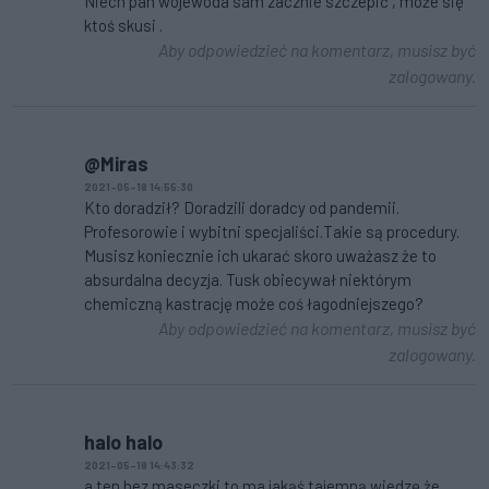
Niech pan wojewoda sam zacznie szczepić , może się
ktoś skusi .
Aby odpowiedzieć na komentarz, musisz być
zalogowany.
@Miras
2021-05-18 14:55:30
Kto doradził? Doradzili doradcy od pandemii.
Profesorowie i wybitni specjaliści.Takie są procedury.
Musisz koniecznie ich ukarać skoro uważasz że to
absurdalna decyzja. Tusk obiecywał niektórym
chemiczną kastrację może coś łagodniejszego?
Aby odpowiedzieć na komentarz, musisz być
zalogowany.
halo halo
2021-05-18 14:43:32
a ten bez maseczki to ma jakąś tajemną wiedzę że