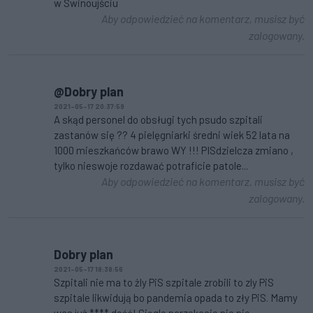
w Świnoujściu
Aby odpowiedzieć na komentarz, musisz być
zalogowany.
@Dobry plan
2021-05-17 20:37:59
A skąd personel do obsługi tych psudo szpitali
zastanów się ?? 4 pielęgniarki średni wiek 52 lata na
1000 mieszkańców brawo WY !!! PISdzielcza zmiano ,
tylko nieswoje rozdawać potraficie patole...
Aby odpowiedzieć na komentarz, musisz być
zalogowany.
Dobry plan
2021-05-17 18:38:56
Szpitali nie ma to żly PiS szpitale zrobili to zly PiS
szpitale likwidują bo pandemia opada to zły PiS. Mamy