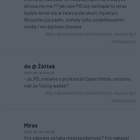
wirusa nie ma ?? jak całe PIS się nachapał to teraz
będzie śmiał się w twarz polaczkom, hipokryci.
Wszystko już padło, zostały tylko szydełkowanie i
modły i nie daj boże choroba
Aby odpowiedzieć na komentarz, musisz być
zalogowany.
do @ Żółtek
2021-05-18 13:04:01
- za_PO_mniałeś o profesorze Copertfildzie, ostatnio
robi za "ciecią wadze"!
Aby odpowiedzieć na komentarz, musisz być
zalogowany.
Miras
2021-05-18 11:05:30
Kto odpowie za taką niegospodarność? Kto nakazał