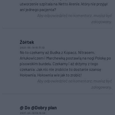
utworzenie szpitala na Netto Arenie, który nie przyjął
ani jednego pacjenta?
Aby odpowiedzieć na komentarz, musisz być
zalogowany.
Żółtek
2021-05-18 10:31:12
No to czekamy aż Budka z Kopacz, Nitrasem,
Arłukowiczem i Marchewką postawią na nogi Polskę po
pisowskim burdelu. Czekamy i aż drżymy z tego
czekania. Jak nic nie zrobicie to dostanie szansę
Hołownia. Hołownia wie jak to zrobić!
Aby odpowiedzieć na komentarz, musisz być
zalogowany.
@ Do @Dobry plan
2021-05-18 09:16:56