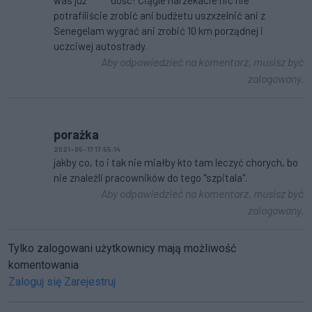
was już **** dość! Ciągle narzekacie nic nie
potrafiliście zrobić ani budżetu uszxzelnić ani z
Senegelam wygrać ani zrobić 10 km porządnej i
uczciwej autostrady.
Aby odpowiedzieć na komentarz, musisz być
zalogowany.
porażka
2021-05-17 17:55:14
jakby co, to i tak nie miałby kto tam leczyć chorych, bo
nie znaleźli pracowników do tego "szpitala".
Aby odpowiedzieć na komentarz, musisz być
zalogowany.
Tylko zalogowani użytkownicy mają możliwość
komentowania
Zaloguj się
Zarejestruj