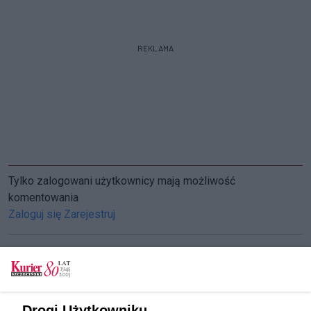
REKLAMA
Tylko zalogowani użytkownicy mają możliwość
komentowania
Zaloguj się
Zarejestruj
CZYTAJ TAKŻE
Drogi Użytkowniku,