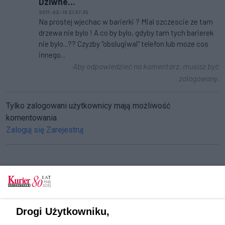
Dziwne...
2017-02-19 21:57:35
Na prostej wjechac w barierki ? Mial szczescie ze tam
drzewa nie bylo ! A co by bylo, gdyby tam tych barierek
nie bylo...?? Czyzby "obslugiwal" telefon lub moze cos
innego...
Aby odpowiedzieć na komentarz, musisz być
zalogowany.
Tylko zalogowani użytkownicy mają możliwość
komentowania
Zaloguj się
Zarejestruj
CZYTAJ TAKŻE
Wypadek. Zablokowana droga krajowa nr 11
Drogi Użytkowniku,
Wypadek na Wyszyńskiego [GALERIA, FILM]