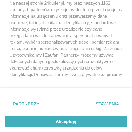
Na naszej stronie 24kurier.pl, my oraz naszych 1162
(akt. 1)
zaufanych partnerów uzyskujemy dostęp i przechowujemy
Premier skierowała list do kierowcy seicento
informacje na urządzeniu oraz przetwarzamy dane
osobowe, takie jak unikalne identyfikatory, standardowe
POGODA
informacje wysyłane przez urządzenie czy dane
przeglądania w celu zapewniania spersonalizowanych
reklam, wybór spersonalizowanych treści, pomiar reklam i
treści, badanie odbiorców oraz ulepszanie usług. Za zgodą
19
℃
Użytkownika my i Zaufani Partnerzy możemy używać
dokładnych danych geolokalizacyjnych oraz aktywnie
Zobacz prognozę na 3 dni
skanować charakterystykę urządzenia do celów
identyfikacji. Ponieważ cenimy Twoją prywatność, prosimy
o zgodę na korzystanie z tych technologii poprzez
kliknięcie „Akceptuję”. Zgoda jest dobrowolna i zawsze
możesz ją zmienić/wycofać klikając przycisk ustawień
prywatności znajdujący się w lewym dolnym rogu strony
PARTNERZY
USTAWIENIA
Copyright © 2022 Kurier Szczeciński sp. z o.o.
. Niektóre rodzaje przetwarzania danych nie wymagają
Wszelkie prawa zastrzeżone
zgody użytkownika, ale masz prawo sprzeciwić się
Kontakt
Nota wydawnicza
Nota prawna
takiemu przetwarzaniu. Preferencje będą miały
Akceptuję
zastosowania tylko na tej witrynie.
Polityka prywatności
Reklama