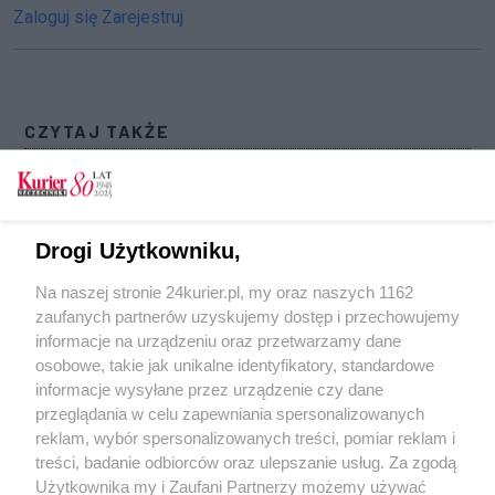
Zaloguj się
Zarejestruj
CZYTAJ TAKŻE
Dwie osoby wciąż walczą o życie [FILM]
Psychiatra o wypadku przy pl. Rodła w
Szczecinie. Nie stygmatyzujmy osób chorych
Drogi Użytkowniku,
psychicznie!
Na naszej stronie 24kurier.pl, my oraz naszych 1162
Dachowanie samochodu w powiecie
zaufanych partnerów uzyskujemy dostęp i przechowujemy
choszczeńskim [GALERIA]
informacje na urządzeniu oraz przetwarzamy dane
osobowe, takie jak unikalne identyfikatory, standardowe
POGODA
informacje wysyłane przez urządzenie czy dane
przeglądania w celu zapewniania spersonalizowanych
reklam, wybór spersonalizowanych treści, pomiar reklam i
treści, badanie odbiorców oraz ulepszanie usług. Za zgodą
19
℃
Użytkownika my i Zaufani Partnerzy możemy używać