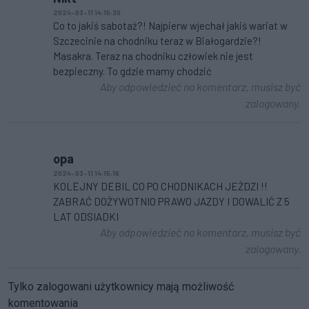
2024-03-11 14:15:30
Co to jakiś sabotaż?! Najpierw wjechał jakiś wariat w
Szczecinie na chodniku teraz w Białogardzie?!
Masakra. Teraz na chodniku człowiek nie jest
bezpieczny. To gdzie mamy chodzić
Aby odpowiedzieć na komentarz, musisz być
zalogowany.
opa
2024-03-11 14:15:16
KOLEJNY DEBIL CO PO CHODNIKACH JEŻDZI !!
ZABRAĆ DOŻYWOTNIO PRAWO JAZDY I DOWALIĆ Z 5
LAT ODSIADKI
Aby odpowiedzieć na komentarz, musisz być
zalogowany.
Tylko zalogowani użytkownicy mają możliwość
komentowania