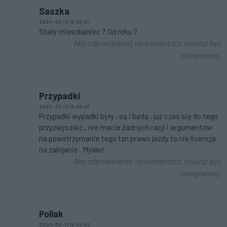
Saszka
2024-03-11 16:59:57
Stały mieszkaniec ? Od roku ?
Aby odpowiedzieć na komentarz, musisz być
zalogowany.
Przypadki
2024-03-11 16:00:40
Przypadki wypadki były , są i będą , już czas się do tego
przyzwyczaić , nie macie żadnych racji i argumentów
na powstrzymanie tego tzn prawo jazdy to nie licencja
na zabijanie . Myśleć
Aby odpowiedzieć na komentarz, musisz być
zalogowany.
Poliak
2024-03-11 15:43:42