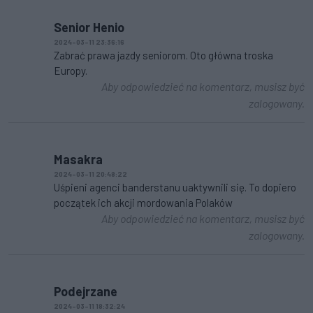
Senior Henio
2024-03-11 23:36:16
Zabrać prawa jazdy seniorom. Oto główna troska
Europy.
Aby odpowiedzieć na komentarz, musisz być
zalogowany.
Masakra
2024-03-11 20:48:22
Uśpieni agenci banderstanu uaktywnili się. To dopiero
początek ich akcji mordowania Polaków
Aby odpowiedzieć na komentarz, musisz być
zalogowany.
Podejrzane
2024-03-11 18:32:24