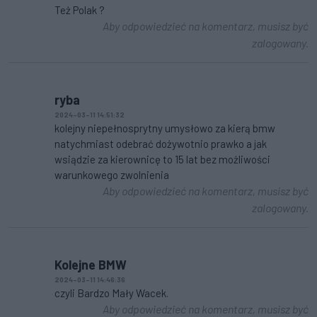
Też Polak ?
Aby odpowiedzieć na komentarz, musisz być
zalogowany.
ryba
2024-03-11 14:51:32
kolejny niepełnosprytny umysłowo za kierą bmw
natychmiast odebrać dożywotnio prawko a jak
wsiądzie za kierownicę to 15 lat bez możliwości
warunkowego zwolnienia
Aby odpowiedzieć na komentarz, musisz być
zalogowany.
Kolejne BMW
2024-03-11 14:46:36
czyli Bardzo Mały Wacek.
Aby odpowiedzieć na komentarz, musisz być