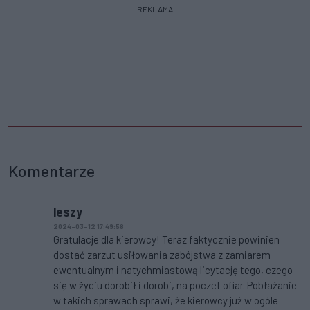
REKLAMA
Komentarze
leszy
2024-03-12 17:49:58
Gratulacje dla kierowcy! Teraz faktycznie powinien
dostać zarzut usiłowania zabójstwa z zamiarem
ewentualnym i natychmiastową licytację tego, czego
się w życiu dorobił i dorobi, na poczet ofiar. Pobłażanie
w takich sprawach sprawi, że kierowcy już w ogóle