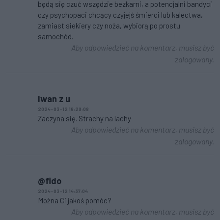
będą się czuć wszędzie bezkarni, a potencjalni bandyci
czy psychopaci chcący czyjejś śmierci lub kalectwa,
zamiast siekiery czy noża, wybiorą po prostu
samochód.
Aby odpowiedzieć na komentarz, musisz być
zalogowany.
Iwan z u
2024-03-12 16:29:08
Zaczyna się. Strachy na lachy
Aby odpowiedzieć na komentarz, musisz być
zalogowany.
@fido
2024-03-12 14:37:04
Można Ci jakoś pomóc?
Aby odpowiedzieć na komentarz, musisz być