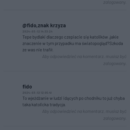
zalogowany.
@fido,znak krzyza
2024-03-12 14:33:24
Tepe bydlaki dlaczego czepiacie się katolików ,jakie
znaczenie w tym przypadku ma światopogląd?Szkoda
ze was nie trafił.
Aby odpowiedzieć na komentarz, musisz być
zalogowany.
fido
2024-03-12 12:05:41
To wjeżdżanie w ludzi idących po chodniku to już chyba
taka katolicka tradycja.
Aby odpowiedzieć na komentarz, musisz być
zalogowany.