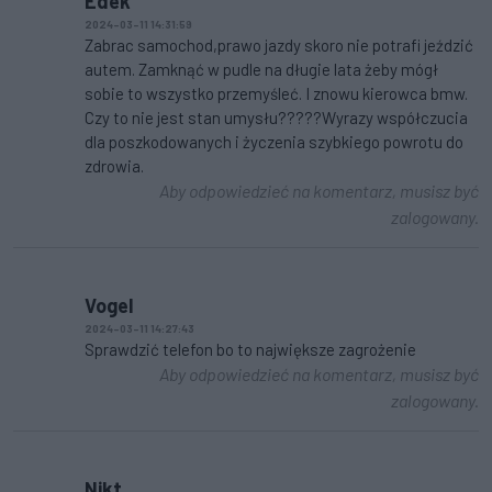
Edek
2024-03-11 14:31:59
Zabrac samochod,prawo jazdy skoro nie potrafi jeździć
autem. Zamknąć w pudle na długie lata żeby mógł
sobie to wszystko przemyśleć. I znowu kierowca bmw.
Czy to nie jest stan umysłu?????Wyrazy współczucia
dla poszkodowanych i życzenia szybkiego powrotu do
zdrowia.
Aby odpowiedzieć na komentarz, musisz być
zalogowany.
Vogel
2024-03-11 14:27:43
Sprawdzić telefon bo to największe zagrożenie
Aby odpowiedzieć na komentarz, musisz być
zalogowany.
Nikt