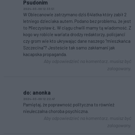
Psudonim
2024-03-08 12:33:51
W Obiecanowie zatrzymano dziś 64latka który zabił 2
letniego dzieciaka autem. Podano bez problemu, że jest
to Mieczysław Ł. W ciągu chwili mamy tą wiadomość. Z
kogo wy robicie wariata drodzy redaktorzy, policjanci
czy grom wie kto ukrywając dane naszego "mieszkańca
Szczecina"? Jesteście tak samo zakłamani jak
kacapska propaganda.
Aby odpowiedzieć na komentarz, musisz być
zalogowany.
do: anonka
2024-03-08 12:22:47
Pamiętaj, że poprawność polityczna to również
nieuleczalna choroba psychiczna.
Aby odpowiedzieć na komentarz, musisz być
zalogowany.