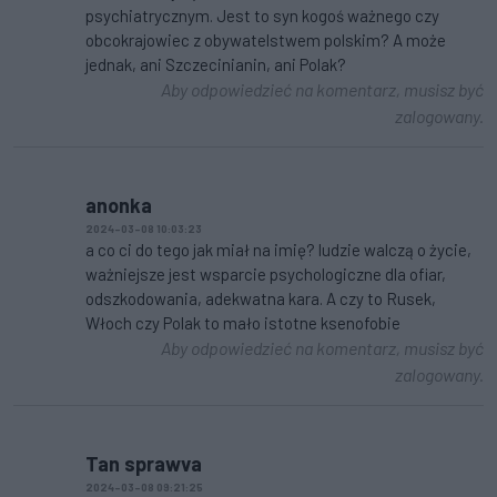
psychiatrycznym. Jest to syn kogoś ważnego czy
obcokrajowiec z obywatelstwem polskim? A może
jednak, ani Szczecinianin, ani Polak?
Aby odpowiedzieć na komentarz, musisz być
zalogowany.
anonka
2024-03-08 10:03:23
a co ci do tego jak miał na imię? ludzie walczą o życie,
ważniejsze jest wsparcie psychologiczne dla ofiar,
odszkodowania, adekwatna kara. A czy to Rusek,
Włoch czy Polak to mało istotne ksenofobie
Aby odpowiedzieć na komentarz, musisz być
zalogowany.
Tan sprawva
2024-03-08 09:21:25