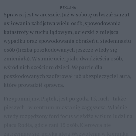
REKLAMA
Sprawca jest w areszcie. Już w sobotę usłyszał zarzut
usiłowania zabójstwa wielu osób, spowodowania
katastrofy w ruchu lądowym, ucieczki z miejsca
wypadku oraz spowodowania obrażeń u siedemnastu
osób (liczba poszkodowanych jeszcze wtedy się
zmieniała). W sumie ucierpiało dwadzieścia osób,
wśród nich sześcioro dzieci. Wsparcie dla
poszkodowanych zaoferował już ubezpieczyciel auta,
które prowadził sprawca.
Przypomnijmy. Piątek, jest po godz. 15, ruch - także
pieszych - w centrum miasta się zagęszcza. Właśnie
wtedy rozpędzony ford focus wjeżdża w tłum ludzi na
placu Rodła, gdzie rani 15 osób. Kierowca nie
zatrzymuje się, ucieka aleją Wyzwolenia w kierunku