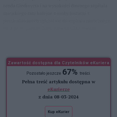
ronda Giedroycia i na wysokości dawnego szpitala
miejskiego rani kolejne 4 osoby (ostatni z
poszkodowanych zgłosił się do szpitala następnego
dnia po wypadku). Zdarzenie na kilka godzin
wywołało paraliż jednego z najważniejszych węzłów
komunikacyjnych w mieście, a tragiczne skutki
...
Zawartość dostępna dla Czytelników eKuriera
67%
Pozostało jeszcze
treści.
Pełna treść artykułu dostępna w
eKurierze
z dnia 08-03-2024
Kup eKurier