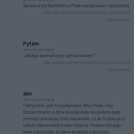
Sprawca był bezimienny Polak narodowości ukraińskiej.
Aby odpowiedzieć na komentarz, musisz być
zalogowany.
Pytam
2024-03-08 10:35:03
Jakiego wyznania był zamachowiec?
Aby odpowiedzieć na komentarz, musisz być
zalogowany.
abc
2024-03-08 10:06:48
Faktycznie, jest to podejrzane. Niby Polak, niby
Szczecinianin, a dnia dzisiejszego nie podano jego
imienia i pierwszej litery nazwiska, co do te pory przy
takich zdarzeniach miało miejsce. Podano też jego
wiek oraz myślę, że dane wrażliwe o leczeniu