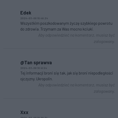
Edek
2024-03-08 10:48:24
Wszystkim poszkodowanym życzę szybkiego powrotu
do zdrowia .Trzymam za Was mocno kciuki.
Aby odpowiedzieć na komentarz, musisz być
zalogowany.
@Tan sprawva
2024-03-08 10:41:54
Tej informacji broni się tak, jak się broni niepodległości
ojczyzny. Ukropolin.
Aby odpowiedzieć na komentarz, musisz być
zalogowany.
Xxx
2024-03-08 10:36:34