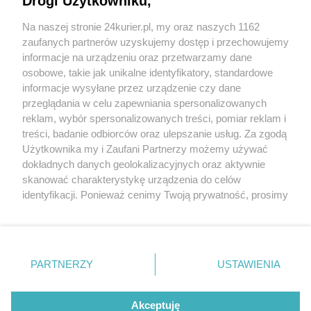
Drogi Użytkowniku,
Kuchciński marszałkiem Sejmu
Na naszej stronie 24kurier.pl, my oraz naszych 1162
Inauguracja Sejmu VIII kadencji
zaufanych partnerów uzyskujemy dostęp i przechowujemy
Koalicja dwa plus dwa
informacje na urządzeniu oraz przetwarzamy dane
osobowe, takie jak unikalne identyfikatory, standardowe
POGODA
informacje wysyłane przez urządzenie czy dane
przeglądania w celu zapewniania spersonalizowanych
reklam, wybór spersonalizowanych treści, pomiar reklam i
treści, badanie odbiorców oraz ulepszanie usług. Za zgodą
12
℃
Użytkownika my i Zaufani Partnerzy możemy używać
dokładnych danych geolokalizacyjnych oraz aktywnie
Zobacz prognozę na 3 dni
skanować charakterystykę urządzenia do celów
identyfikacji. Ponieważ cenimy Twoją prywatność, prosimy
o zgodę na korzystanie z tych technologii poprzez
kliknięcie „Akceptuję”. Zgoda jest dobrowolna i zawsze
możesz ją zmienić/wycofać klikając przycisk ustawień
prywatności znajdujący się w lewym dolnym rogu strony
Copyright © 2022 Kurier Szczeciński sp. z o.o.
PARTNERZY
USTAWIENIA
. Niektóre rodzaje przetwarzania danych nie wymagają
Wszelkie prawa zastrzeżone
zgody użytkownika, ale masz prawo sprzeciwić się
Kontakt
Nota wydawnicza
Nota prawna
takiemu przetwarzaniu. Preferencje będą miały
Akceptuję