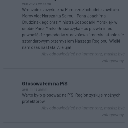
2015-11-12 22:30:20
Wreszcie szczęście na Pomorze Zachodnie zawitało.
Mamy viceMarszałka Sejmu - Pana Joachima
Brudzinskiego oraz Ministra Gospodarki Morskiej- w
osobie Pana Marka Grubarczyka - co pozwla miec
pewność, że gospdarka stoczniowa i morska stanie sie
sztandarowym przemysłem Naszego Regionu. Wielki
nam czas nastała. Alleluja!
Aby odpowiedzieć na komentarz, musisz być
zalogowany.
Głosowałem na PiS
2015-11-12 21:11:11
Warto było głosować na PiS. Region zyskuje możnych
protektorów.
Aby odpowiedzieć na komentarz, musisz być
zalogowany.