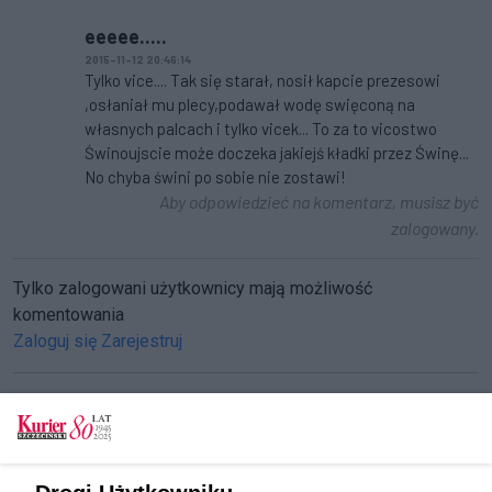
eeeee.....
2015-11-12 20:46:14
Tylko vice.... Tak się starał, nosił kapcie prezesowi
,osłaniał mu plecy,podawał wodę swięconą na
własnych palcach i tylko vicek... To za to vicostwo
Świnoujscie może doczeka jakiejś kładki przez Świnę...
No chyba świni po sobie nie zostawi!
Aby odpowiedzieć na komentarz, musisz być
zalogowany.
Tylko zalogowani użytkownicy mają możliwość
komentowania
Zaloguj się
Zarejestruj
CZYTAJ TAKŻE