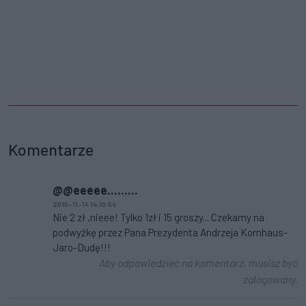
Komentarze
@@eeeee.........
2015-11-14 14:10:54
Nie 2 zł ,nieee! Tylko 1zł i 15 groszy... Czekamy na
podwyżkę przez Pana Prezydenta Andrzeja Kornhaus-
Jaro-Dudę!!!
Aby odpowiedzieć na komentarz, musisz być
zalogowany.