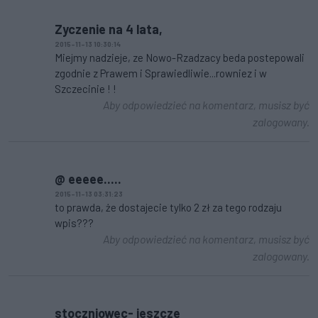
Zyczenie na 4 lata,
2015-11-13 10:30:14
Miejmy nadzieje, ze Nowo-Rzadzacy beda postepowali
zgodnie z Prawem i Sprawiedliwie...rowniez i w
Szczecinie ! !
Aby odpowiedzieć na komentarz, musisz być
zalogowany.
@ eeeee.....
2015-11-13 03:31:23
to prawda, że dostajecie tylko 2 zł za tego rodzaju
wpis???
Aby odpowiedzieć na komentarz, musisz być
zalogowany.
stoczniowec- jeszcze