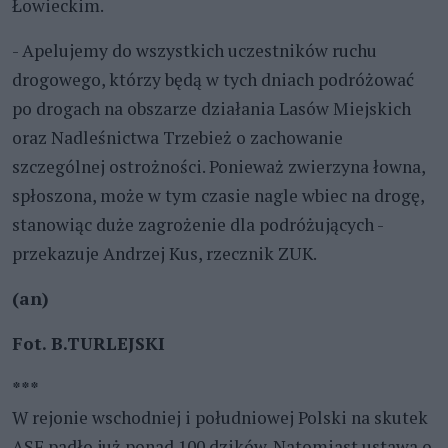
Łowieckim.
- Apelujemy do wszystkich uczestników ruchu
drogowego, którzy będą w tych dniach podróżować
po drogach na obszarze działania Lasów Miejskich
oraz Nadleśnictwa Trzebież o zachowanie
szczególnej ostrożności. Ponieważ zwierzyna łowna,
spłoszona, może w tym czasie nagle wbiec na drogę,
stanowiąc duże zagrożenie dla podróżujących -
przekazuje Andrzej Kus, rzecznik ZUK.
(an)
Fot. B.TURLEJSKI
***
W rejonie wschodniej i południowej Polski na skutek
ASF padło już ponad 100 dzików. Natomiast ustawa o