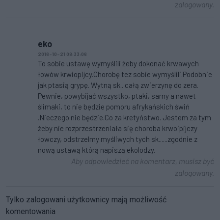
zalogowany.
eko
2016-10-21 08:33:06
To sobie ustawę wymyślili żeby dokonać krwawych
łowów krwiopijcy.Chorobę tez sobie wymyślili.Podobnie
jak ptasią grypę. Wytną sk.. całą zwierzynę do zera.
Pewnie, powybijać wszystko, ptaki, sarny a nawet
ślimaki, to nie będzie pomoru afrykańskich świń
.Nieczego nie będzie.Co za kretyństwo. Jestem za tym
żeby nie rozprzestrzeniała się choroba krwoipijczy
łowczy, odstrzelmy myśliwych tych sk......zgodnie z
nową ustawą którą napiszą ekolodzy.
Aby odpowiedzieć na komentarz, musisz być
zalogowany.
Tylko zalogowani użytkownicy mają możliwość
komentowania