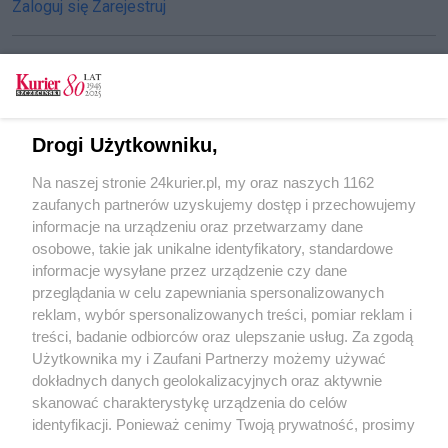
Zaloguj się
Zarejestruj
CZYTAJ TAKŻE
Drogi Użytkowniku,
Próby samobójcze w ośrodku dla imigrantów
Na naszej stronie 24kurier.pl, my oraz naszych 1162
Dziki przy Arkonce [FILM]
zaufanych partnerów uzyskujemy dostęp i przechowujemy
Migranci uczą strażników angielskiego
informacje na urządzeniu oraz przetwarzamy dane
osobowe, takie jak unikalne identyfikatory, standardowe
POGODA
informacje wysyłane przez urządzenie czy dane
przeglądania w celu zapewniania spersonalizowanych
reklam, wybór spersonalizowanych treści, pomiar reklam i
treści, badanie odbiorców oraz ulepszanie usług. Za zgodą
13
℃
Użytkownika my i Zaufani Partnerzy możemy używać
dokładnych danych geolokalizacyjnych oraz aktywnie
Zobacz prognozę na 3 dni
skanować charakterystykę urządzenia do celów
identyfikacji. Ponieważ cenimy Twoją prywatność, prosimy
o zgodę na korzystanie z tych technologii poprzez