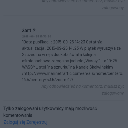
Aby odpowiedzieć na komentarz, musisz być
zalogowany.
żart ?
2015-09-25 17:30:20
"Data publikacji: 2015-09-25 14:23 Ostatnia
aktualizacja: 2015-09-25 14:23 W piątek wyruszyła ze
Szczecina w rejs dookoła świata kolejna
ośmioosobowa załoga na jachcie „Wassyl”. - o 19:25
WASSYL stoi "na sznurku" na Kanale Skolwińskim
/http://www.marinetraffic.com/en/ais/home/centerx:
14.5/centery:53.5/zoom:12/
Aby odpowiedzieć na komentarz, musisz być
zalogowany.
Tylko zalogowani użytkownicy mają możliwość
komentowania
Zaloguj się
Zarejestruj