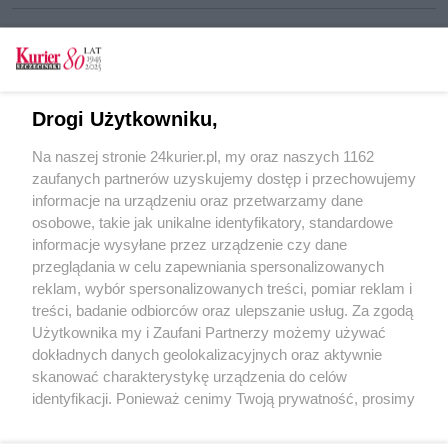
CZYTAJ TAKŻE
Drogi Użytkowniku,
Dym pod sufit [GALERIA, FILM]
Na naszej stronie 24kurier.pl, my oraz naszych 1162
Klubowe trzy poziomy
zaufanych partnerów uzyskujemy dostęp i przechowujemy
Miasto kupi od PŻM nabrzeża i statki
informacje na urządzeniu oraz przetwarzamy dane
osobowe, takie jak unikalne identyfikatory, standardowe
POGODA
informacje wysyłane przez urządzenie czy dane
przeglądania w celu zapewniania spersonalizowanych
reklam, wybór spersonalizowanych treści, pomiar reklam i
treści, badanie odbiorców oraz ulepszanie usług. Za zgodą
18
℃
Użytkownika my i Zaufani Partnerzy możemy używać
dokładnych danych geolokalizacyjnych oraz aktywnie
Zobacz prognozę na 3 dni
skanować charakterystykę urządzenia do celów
identyfikacji. Ponieważ cenimy Twoją prywatność, prosimy
o zgodę na korzystanie z tych technologii poprzez
kliknięcie „Akceptuję”. Zgoda jest dobrowolna i zawsze