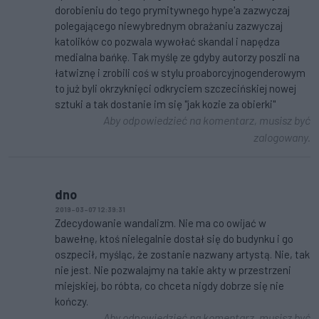
dorobieniu do tego prymitywnego hype'a zazwyczaj
polegającego niewybrednym obrażaniu zazwyczaj
katolików co pozwala wywołać skandal i napędza
medialna bańkę. Tak myślę ze gdyby autorzy poszli na
łatwiznę i zrobili coś w stylu proaborcyjnogenderowym
to już byli okrzyknięci odkryciem szczecińskiej nowej
sztuki a tak dostanie im się "jak kozie za obierki"
Aby odpowiedzieć na komentarz, musisz być
zalogowany.
dno
2019-03-07 12:39:31
Zdecydowanie wandalizm. Nie ma co owijać w
bawełnę, ktoś nielegalnie dostał się do budynku i go
oszpecił, myśląc, że zostanie nazwany artystą. Nie, tak
nie jest. Nie pozwalajmy na takie akty w przestrzeni
miejskiej, bo róbta, co chceta nigdy dobrze się nie
kończy.
Aby odpowiedzieć na komentarz, musisz być