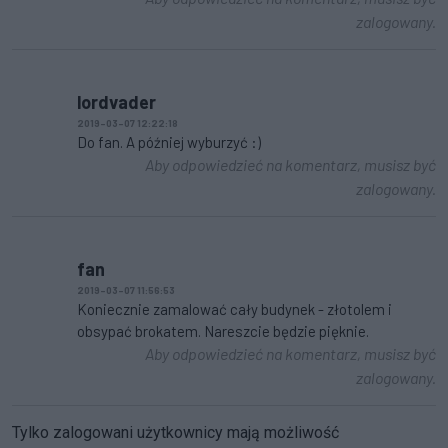
zalogowany.
lordvader
2019-03-07 12:22:18
Do fan. A później wyburzyć :)
Aby odpowiedzieć na komentarz, musisz być
zalogowany.
fan
2019-03-07 11:56:53
Koniecznie zamalować cały budynek - złotolem i
obsypać brokatem. Nareszcie będzie pięknie.
Aby odpowiedzieć na komentarz, musisz być
zalogowany.
Tylko zalogowani użytkownicy mają możliwość