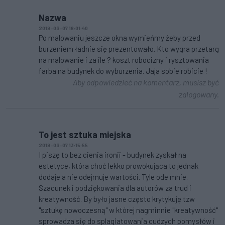
Nazwa
2019-03-07 16:01:40
Po malowaniu jeszcze okna wymieńmy żeby przed
burzeniem ładnie się prezentowało. Kto wygra przetarg
na malowanie i za ile ? koszt robocizny i rysztowania
farba na budynek do wyburzenia. Jaja sobie robicie !
Aby odpowiedzieć na komentarz, musisz być
zalogowany.
To jest sztuka miejska
2019-03-07 13:15:55
I piszę to bez cienia ironii - budynek zyskał na
estetyce, która choć lekko prowokująca to jednak
dodaje a nie odejmuje wartości. Tyle ode mnie.
Szacunek i podziękowania dla autorów za trud i
kreatywność. By było jasne często krytykuję tzw
"sztukę nowoczesną" w której nagminnie "kreatywność"
sprowadza się do splagiatowania cudzych pomysłów i