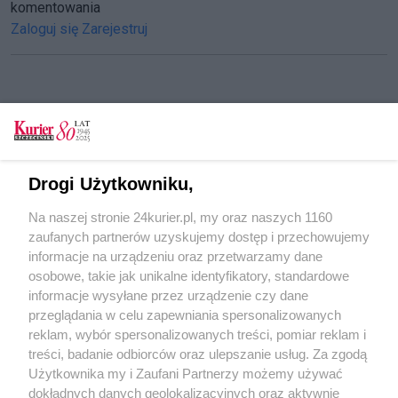
komentowania
Zaloguj się
Zarejestruj
CZYTAJ TAKŻE
Mural od PKP Intercity [FILM]
Drogi Użytkowniku,
Pomaluj mi miasto na nowo
Na naszej stronie 24kurier.pl, my oraz naszych 1160
Mural w hołdzie polskim wynalazcom [GALERIA]
zaufanych partnerów uzyskujemy dostęp i przechowujemy
Zniszczyli mural poświęcony polskim
informacje na urządzeniu oraz przetwarzamy dane
wynalazcom
osobowe, takie jak unikalne identyfikatory, standardowe
informacje wysyłane przez urządzenie czy dane
Ułani na ścianie szkoły
przeglądania w celu zapewniania spersonalizowanych
reklam, wybór spersonalizowanych treści, pomiar reklam i
POGODA
treści, badanie odbiorców oraz ulepszanie usług. Za zgodą
Użytkownika my i Zaufani Partnerzy możemy używać
dokładnych danych geolokalizacyjnych oraz aktywnie
Zobacz prognozę na 3 dni