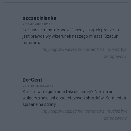
szczecinianka
2019-03-08 10:02:59
Tak nasze miasto krwawi i każdy zakątek płacze .To
jest prawdziwy wizerunek naszego miasta .Szacun
autorom,
Aby odpowiedzieć na komentarz, musisz być
zalogowany.
Do-Cent
2019-03-07 22:32:48
Któż to w magistracie taki delikatny? Nie ma ani
wulgaryzmów ani obscenicznych obrazków. Kamienica
spisana na straty...
Aby odpowiedzieć na komentarz, musisz być
zalogowany.