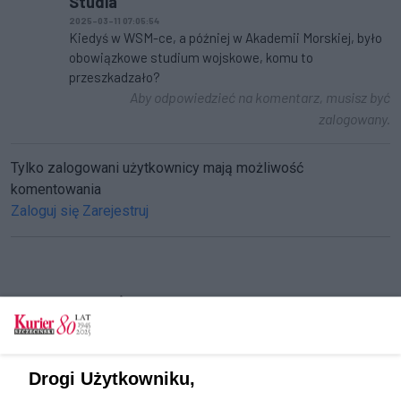
Studia
2025-03-11 07:05:54
Kiedyś w WSM-ce, a później w Akademii Morskiej, było
obowiązkowe studium wojskowe, komu to
przeszkadzało?
Aby odpowiedzieć na komentarz, musisz być
zalogowany.
Tylko zalogowani użytkownicy mają możliwość
komentowania
Zaloguj się
Zarejestruj
CZYTAJ TAKŻE
Politechnika Morska rekrutuje na studia
drugiego stopnia
Drogi Użytkowniku,
Politechnika Morska buduje Centrum