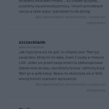
strzelaniu musiałem mówić ,, Ku chwale ojczyzny,, ,
uczyliśmy się pierwszej pomocy, i innych potrzebnych
rzeczy w razie wojny. I pamiętam to do dzisiaj.
Aby odpowiedzieć na komentarz, musisz być
zalogowany.
szczecinianin
2025-03-11 07:27:29
Jak męzczyna sie nie goli, to chlopiec jest. Mam juz
swoje lata i blizej mi niz dalej. Znam 2 osoby w miescie ,
z AK. Jeden sie przed swoja śmiercia zdekonspirował.
Zabrał mnie do lasu, wycielismy brzoze i zbilismy krzyż.
Wbił go w grób kolegi. Wojna nie skończyła sie w 1945,
wiecej historii szanowni wpisowicze
Aby odpowiedzieć na komentarz, musisz być
zalogowany.