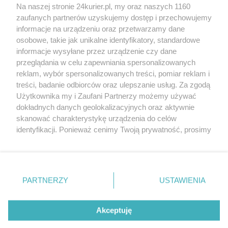
Na naszej stronie 24kurier.pl, my oraz naszych 1160
Symulatorów Portów i Offshore [GALERIA]
zaufanych partnerów uzyskujemy dostęp i przechowujemy
Kapitan Sławomir Woźniak wyróżniony
informacje na urządzeniu oraz przetwarzamy dane
osobowe, takie jak unikalne identyfikatory, standardowe
POGODA
informacje wysyłane przez urządzenie czy dane
przeglądania w celu zapewniania spersonalizowanych
reklam, wybór spersonalizowanych treści, pomiar reklam i
treści, badanie odbiorców oraz ulepszanie usług. Za zgodą
26
℃
Użytkownika my i Zaufani Partnerzy możemy używać
dokładnych danych geolokalizacyjnych oraz aktywnie
Zobacz prognozę na 3 dni
skanować charakterystykę urządzenia do celów
identyfikacji. Ponieważ cenimy Twoją prywatność, prosimy
o zgodę na korzystanie z tych technologii poprzez
kliknięcie „Akceptuję”. Zgoda jest dobrowolna i zawsze
możesz ją zmienić/wycofać klikając przycisk ustawień
prywatności znajdujący się w lewym dolnym rogu strony
Copyright © 2022 Kurier Szczeciński sp. z o.o.
PARTNERZY
USTAWIENIA
. Niektóre rodzaje przetwarzania danych nie wymagają
Wszelkie prawa zastrzeżone
zgody użytkownika, ale masz prawo sprzeciwić się
Kontakt
Nota wydawnicza
Nota prawna
takiemu przetwarzaniu. Preferencje będą miały
Akceptuję
zastosowania tylko na tej witrynie.
Polityka prywatności
Reklama