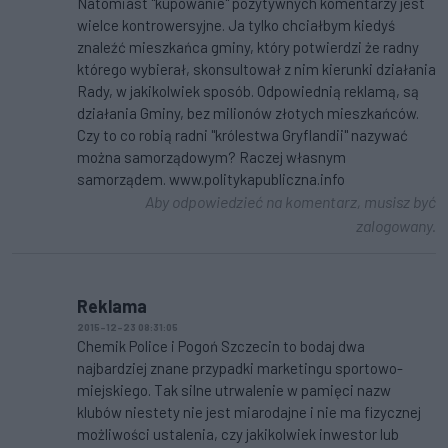
Natomiast "kupowanie" pozytywnych komentarzy jest
wielce kontrowersyjne. Ja tylko chciałbym kiedyś
znaleźć mieszkańca gminy, który potwierdzi że radny
którego wybierał, skonsultował z nim kierunki działania
Rady, w jakikolwiek sposób. Odpowiednią reklamą, są
działania Gminy, bez milionów złotych mieszkańców.
Czy to co robią radni "królestwa Gryflandii" nazywać
można samorządowym? Raczej własnym
samorządem. www.politykapubliczna.info
Aby odpowiedzieć na komentarz, musisz być
zalogowany.
Reklama
2015-12-23 08:31:05
Chemik Police i Pogoń Szczecin to bodaj dwa
najbardziej znane przypadki marketingu sportowo-
miejskiego. Tak silne utrwalenie w pamięci nazw
klubów niestety nie jest miarodajne i nie ma fizycznej
możliwości ustalenia, czy jakikolwiek inwestor lub