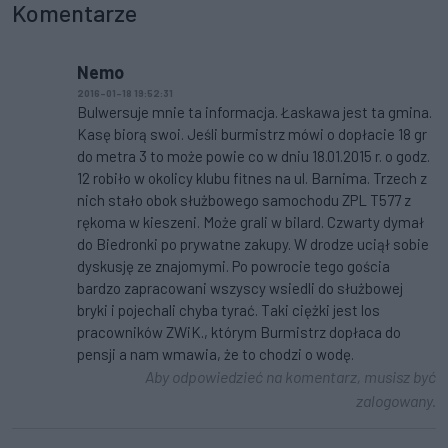
Komentarze
Nemo
2016-01-18 19:52:31
Bulwersuje mnie ta informacja. Łaskawa jest ta gmina.
Kasę biorą swoi. Jeśli burmistrz mówi o dopłacie 18 gr
do metra 3 to może powie co w dniu 18.01.2015 r. o godz.
12 robiło w okolicy klubu fitnes na ul. Barnima. Trzech z
nich stało obok służbowego samochodu ZPL T577 z
rękoma w kieszeni. Może grali w bilard. Czwarty dymał
do Biedronki po prywatne zakupy. W drodze uciął sobie
dyskusję ze znajomymi. Po powrocie tego gościa
bardzo zapracowani wszyscy wsiedli do służbowej
bryki i pojechali chyba tyrać. Taki ciężki jest los
pracowników ZWiK., którym Burmistrz dopłaca do
pensji a nam wmawia, że to chodzi o wodę.
Aby odpowiedzieć na komentarz, musisz być
zalogowany.