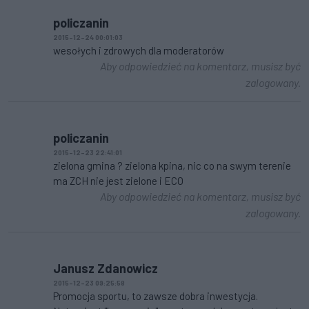
policzanin
2015-12-24 00:01:03
wesołych i zdrowych dla moderatorów
Aby odpowiedzieć na komentarz, musisz być
zalogowany.
policzanin
2015-12-23 22:41:01
zielona gmina ? zielona kpina, nic co na swym terenie
ma ZCH nie jest zielone i ECO
Aby odpowiedzieć na komentarz, musisz być
zalogowany.
Janusz Zdanowicz
2015-12-23 09:25:58
Promocja sportu, to zawsze dobra inwestycja.