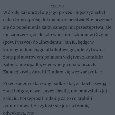
REKLAMA
W środę zakończył się jego proces - mężczyzna był
oskarżony o próbę dokonania zabójstwa. Nie przyznał
się do popełnienia zarzucanego mu przestępstwa, ale
nie zaprzecza, że doszło w ich mieszkaniu w Giżyniu
(pow. Pyrzyce) do „incydentu". Jan K., będąc w
kolejnym dniu ciągu alkoholowego, uderzył swoją
żonę półmetrowym polanem wziętym z kominka.
Kobieta nie upadła, więc wbił jej nóż w brzuch.
Zalanej krwią Aurelii K. udało się wezwać policję.
Przed sądem oskarżony podkreślał, że kocha swoją
żonę i nigdy, nawet przez chwilę, nie pomyślał o jej
zabiciu. Pprzeprosił rodzinę za to co zrobił i
poinformował, że zgłosił się już na terapię
odwykową. ©℗