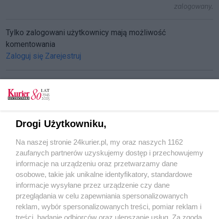
zalogowany.
Tylko zalogowani użytkownicy mają możliwość
komentowania
Zaloguj się
Zarejestruj
CZYTAJ TAKŻE
Drogi Użytkowniku,
Nożem potraktował kompana
Na naszej stronie 24kurier.pl, my oraz naszych 1162
Jestem z żony dumny
zaufanych partnerów uzyskujemy dostęp i przechowujemy
Skazany za niewinność
informacje na urządzeniu oraz przetwarzamy dane
osobowe, takie jak unikalne identyfikatory, standardowe
POGODA
informacje wysyłane przez urządzenie czy dane
przeglądania w celu zapewniania spersonalizowanych
reklam, wybór spersonalizowanych treści, pomiar reklam i
treści, badanie odbiorców oraz ulepszanie usług. Za zgodą