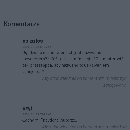
Komentarze
co za los
2016-01-28 10:44:33
Ugodzenie nożem w brzuch jest nazywane
incydentem?? Cóż to za terminologia? Co musi zrobić
taki przestępca, aby nazwano to usiłowaniem
zabójstwa?
Aby odpowiedzieć na komentarz, musisz być
zalogowany.
czyt
2016-01-28 07:50:44
Ładny mi "incydent" Autorze....
Aby odpowiedzieć na komentarz, musisz być