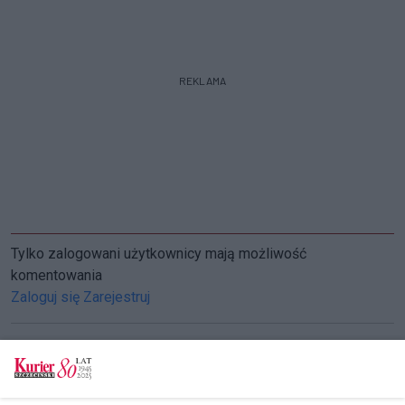
REKLAMA
Tylko zalogowani użytkownicy mają możliwość
komentowania
Zaloguj się
Zarejestruj
CZYTAJ TAKŻE