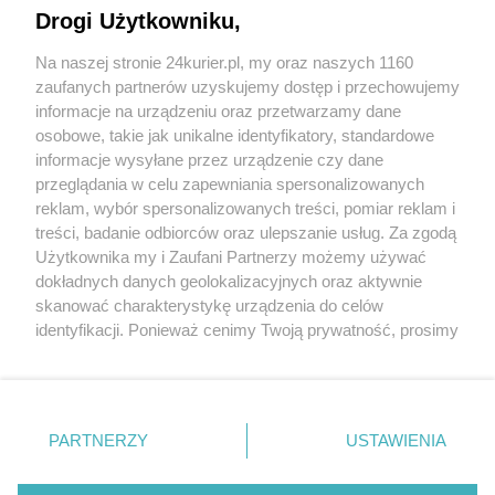
Drogi Użytkowniku,
To nie było samobójstwo lecz zabójstwo
Na naszej stronie 24kurier.pl, my oraz naszych 1160
Potrącił 93-latka i 9-latkę. Szukają świadków
zaufanych partnerów uzyskujemy dostęp i przechowujemy
Schwytani pod Szczecinem
informacje na urządzeniu oraz przetwarzamy dane
osobowe, takie jak unikalne identyfikatory, standardowe
POGODA
informacje wysyłane przez urządzenie czy dane
przeglądania w celu zapewniania spersonalizowanych
reklam, wybór spersonalizowanych treści, pomiar reklam i
treści, badanie odbiorców oraz ulepszanie usług. Za zgodą
17
℃
Użytkownika my i Zaufani Partnerzy możemy używać
dokładnych danych geolokalizacyjnych oraz aktywnie
Zobacz prognozę na 3 dni
skanować charakterystykę urządzenia do celów
identyfikacji. Ponieważ cenimy Twoją prywatność, prosimy
o zgodę na korzystanie z tych technologii poprzez
kliknięcie „Akceptuję”. Zgoda jest dobrowolna i zawsze
możesz ją zmienić/wycofać klikając przycisk ustawień
prywatności znajdujący się w lewym dolnym rogu strony
Copyright © 2022 Kurier Szczeciński sp. z o.o.
PARTNERZY
USTAWIENIA
. Niektóre rodzaje przetwarzania danych nie wymagają
Wszelkie prawa zastrzeżone
zgody użytkownika, ale masz prawo sprzeciwić się