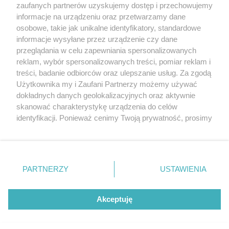
zaufanych partnerów uzyskujemy dostęp i przechowujemy
Poranna awaria. Szóstki i trójki przekierowane
informacje na urządzeniu oraz przetwarzamy dane
osobowe, takie jak unikalne identyfikatory, standardowe
POGODA
informacje wysyłane przez urządzenie czy dane
przeglądania w celu zapewniania spersonalizowanych
reklam, wybór spersonalizowanych treści, pomiar reklam i
treści, badanie odbiorców oraz ulepszanie usług. Za zgodą
21
℃
Użytkownika my i Zaufani Partnerzy możemy używać
dokładnych danych geolokalizacyjnych oraz aktywnie
Zobacz prognozę na 3 dni
skanować charakterystykę urządzenia do celów
identyfikacji. Ponieważ cenimy Twoją prywatność, prosimy
o zgodę na korzystanie z tych technologii poprzez
kliknięcie „Akceptuję”. Zgoda jest dobrowolna i zawsze
możesz ją zmienić/wycofać klikając przycisk ustawień
prywatności znajdujący się w lewym dolnym rogu strony
Copyright © 2022 Kurier Szczeciński sp. z o.o.
PARTNERZY
USTAWIENIA
. Niektóre rodzaje przetwarzania danych nie wymagają
Wszelkie prawa zastrzeżone
zgody użytkownika, ale masz prawo sprzeciwić się
Kontakt
Nota wydawnicza
Nota prawna
takiemu przetwarzaniu. Preferencje będą miały
Akceptuję
zastosowania tylko na tej witrynie.
Polityka prywatności
Reklama
Zapoznaj się z poniższymi informacjami, abyś mógł