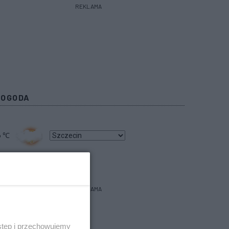
REKLAMA
POGODA
6
℃
bacz prognozę na 3 dni
REKLAMA
stęp i przechowujemy