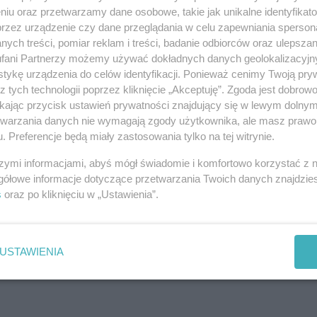
na jej trasie. Będzie ona przebiegać ulicami:
niu oraz przetwarzamy dane osobowe, takie jak unikalne identyfikat
lingradu, pl. Żołnierza Polskiego, Farną i
przez urządzenie czy dane przeglądania w celu zapewniania sperson
ych treści, pomiar reklam i treści, badanie odbiorców oraz ulepszan
fani Partnerzy możemy używać dokładnych danych geolokalizacyjn
REKLAMA
tykę urządzenia do celów identyfikacji. Ponieważ cenimy Twoją pry
z tych technologii poprzez kliknięcie „Akceptuję”. Zgoda jest dobro
ikając przycisk ustawień prywatności znajdujący się w lewym dolny
etwarzania danych nie wymagają zgody użytkownika, ale masz prawo 
 w sposób dynamiczny, tzn. przy zabezpieczeniu
. Preferencje będą miały zastosowania tylko na tej witrynie.
.
szymi informacjami, abyś mógł świadomie i komfortowo korzystać z
gółowe informacje dotyczące przetwarzania Twoich danych znajdzi
s
oraz po kliknięciu w „Ustawienia”.
REKLAMA
USTAWIENIA