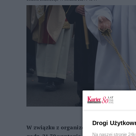
Drogi Użytkow
W związku z organizowaną dzisiaj (ponied
Na naszej stronie 24