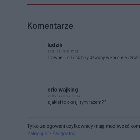
Komentarze
ludzik
2016-02-16 01:37:26
Dziwne ... o 17 30 biły dzwony w kościele i zrob
eric wajking
2016-02-15 22:05:24
z jakiej to okazji tym razem??
Tylko zalogowani użytkownicy mają możliwość ko
Zaloguj się
Zarejestruj