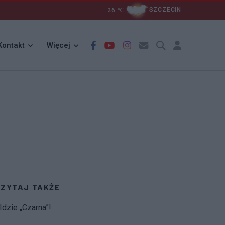
26
℃
SZCZECIN
Kontakt
Więcej
CZYTAJ TAKŻE
Idzie „Czarna”!