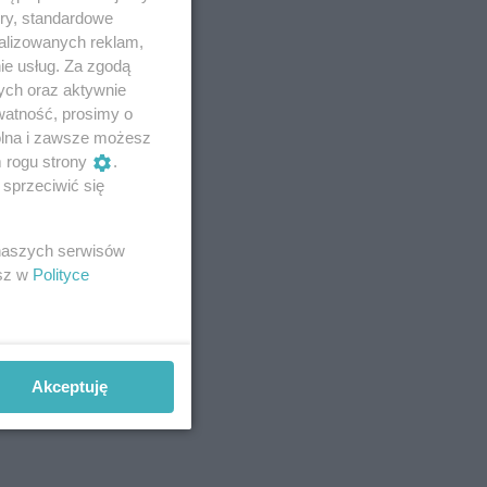
ory, standardowe
alizowanych reklam,
ie usług. Za zgodą
ych oraz aktywnie
watność, prosimy o
wolna i zawsze możesz
m rogu strony
.
sprzeciwić się
 naszych serwisów
esz w
Polityce
Akceptuję