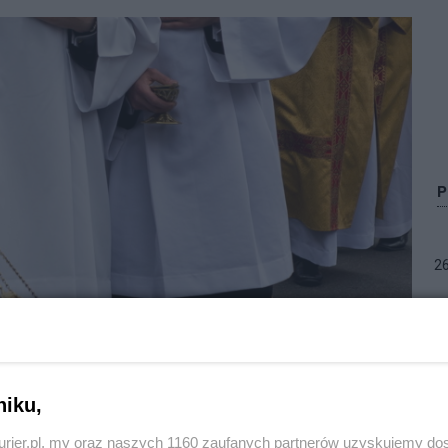
2
Zo
niku,
ziałek 15 lutego) procesją od godz. 20 do
kurier.pl, my oraz naszych 1160 zaufanych partnerów uzyskujemy do