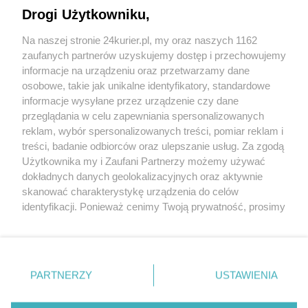
Drogi Użytkowniku,
CZYTAJ TAKŻE
Na naszej stronie 24kurier.pl, my oraz naszych 1162
zaufanych partnerów uzyskujemy dostęp i przechowujemy
Ulicę Małkowskiego przebudują
informacje na urządzeniu oraz przetwarzamy dane
osobowe, takie jak unikalne identyfikatory, standardowe
POGODA
informacje wysyłane przez urządzenie czy dane
przeglądania w celu zapewniania spersonalizowanych
reklam, wybór spersonalizowanych treści, pomiar reklam i
treści, badanie odbiorców oraz ulepszanie usług. Za zgodą
13
℃
Użytkownika my i Zaufani Partnerzy możemy używać
dokładnych danych geolokalizacyjnych oraz aktywnie
Zobacz prognozę na 3 dni
skanować charakterystykę urządzenia do celów
identyfikacji. Ponieważ cenimy Twoją prywatność, prosimy
o zgodę na korzystanie z tych technologii poprzez
kliknięcie „Akceptuję”. Zgoda jest dobrowolna i zawsze
możesz ją zmienić/wycofać klikając przycisk ustawień
prywatności znajdujący się w lewym dolnym rogu strony
PARTNERZY
USTAWIENIA
Copyright © 2022 Kurier Szczeciński sp. z o.o.
. Niektóre rodzaje przetwarzania danych nie wymagają
Wszelkie prawa zastrzeżone
zgody użytkownika, ale masz prawo sprzeciwić się