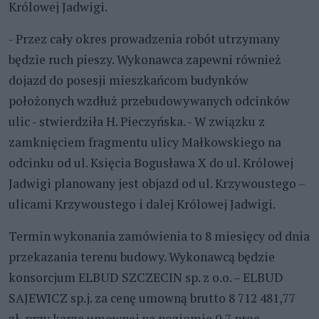
Królowej Jadwigi.
- Przez cały okres prowadzenia robót utrzymany
będzie ruch pieszy. Wykonawca zapewni również
dojazd do posesji mieszkańcom budynków
położonych wzdłuż przebudowywanych odcinków
ulic - stwierdziła H. Pieczyńska. - W związku z
zamknięciem fragmentu ulicy Małkowskiego na
odcinku od ul. Księcia Bogusława X do ul. Królowej
Jadwigi planowany jest objazd od ul. Krzywoustego –
ulicami Krzywoustego i dalej Królowej Jadwigi.
Termin wykonania zamówienia to 8 miesięcy od dnia
przekazania terenu budowy. Wykonawcą będzie
konsorcjum ELBUD SZCZECIN sp. z o.o. – ELBUD
SAJEWICZ sp.j. za cenę umowną brutto 8 712 481,77
zł, przy karze umownej na poziomie 0,7 proc.