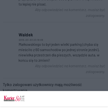
to lepiej nie pisać.
Aby odpowiedzieć na komentarz, musisz być
zalogowany.
Waldek
2019-03-03 23:18:08
Małkowskiego to był jeden wielki parking (chyba się
mieściło z 60 samochodów po jednej stronie jezdni),
niewielka przestrzeń dla pieszych, wszędzie auta, w
końcu się to zmieni!
Aby odpowiedzieć na komentarz, musisz być
zalogowany.
Tylko zalogowani użytkownicy mają możliwość
komentowania
Zaloguj się
Zarejestruj