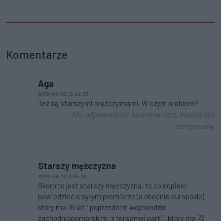
Komentarze
Aga
2016-09-12 12:42:35
Tez są starszymi mężczyznami. W czym problem?
Aby odpowiedzieć na komentarz, musisz być
zalogowany.
Starszy mężczyzna
2016-09-12 11:35:36
Skoro to jest starszy mężczyzna, to co dopiero
powiedzieć o byłym premierze (a obecnie europośle),
który ma 76 lat i poprzednim wojewodzie
zachodniopomorskim, z tej samej partii, który ma 73