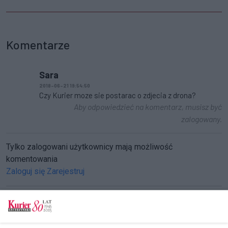
Komentarze
Sara
2018-06-21 19:54:50
Czy Kurier moze sie postarac o zdjecia z drona?
Aby odpowiedzieć na komentarz, musisz być
zalogowany.
Tylko zalogowani użytkownicy mają możliwość
komentowania
Zaloguj się
Zarejestruj
CZYTAJ TAKŻE