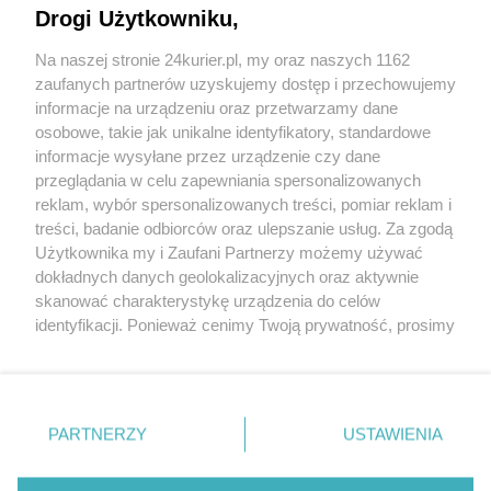
Drogi Użytkowniku,
Arkońska. Pierwsze szyny na swoim miejscu
Na naszej stronie 24kurier.pl, my oraz naszych 1162
[GALERIA]
zaufanych partnerów uzyskujemy dostęp i przechowujemy
Energopol torowiska nadal łata [GALERIA]
informacje na urządzeniu oraz przetwarzamy dane
osobowe, takie jak unikalne identyfikatory, standardowe
POGODA
informacje wysyłane przez urządzenie czy dane
przeglądania w celu zapewniania spersonalizowanych
reklam, wybór spersonalizowanych treści, pomiar reklam i
treści, badanie odbiorców oraz ulepszanie usług. Za zgodą
28
℃
Użytkownika my i Zaufani Partnerzy możemy używać
dokładnych danych geolokalizacyjnych oraz aktywnie
Zobacz prognozę na 3 dni
skanować charakterystykę urządzenia do celów
identyfikacji. Ponieważ cenimy Twoją prywatność, prosimy
o zgodę na korzystanie z tych technologii poprzez
kliknięcie „Akceptuję”. Zgoda jest dobrowolna i zawsze
możesz ją zmienić/wycofać klikając przycisk ustawień
prywatności znajdujący się w lewym dolnym rogu strony
PARTNERZY
USTAWIENIA
Copyright © 2022 Kurier Szczeciński sp. z o.o.
. Niektóre rodzaje przetwarzania danych nie wymagają
Wszelkie prawa zastrzeżone
zgody użytkownika, ale masz prawo sprzeciwić się