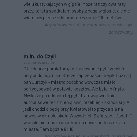
wielu kuśtykających w gipsie. Może raz czy dwa razy
przez te lata spotkałam osobę z nogą w gipsie, ale nie
wiem czy przeszła kilometr czy może 100 metrów.
Aby odpowiedzieć na komentarz, musisz być
zalogowany.
m.in. do Czyli
2018-09-14 12:39:40
O ile dobrze pamiętam, to zbudowanie pętli właśnie
przy budującym się Sterze zaprzepaścił niejaki (już śp.)
pan Jurczyk - miasto podobno wówczas miało
partycypować w połowie kosztów. Ale było, minęło.
Myślę, że po oddaniu tej pętli tramwajowej linie
autobusowe też zmienią swój przebieg - skrócą się. A
jeśli chodzi o pętlę przy Kwiatowej to przyda się na
pewno w okresie około Wszystkich Świętych. „Dodatki”
w ogóle nie muszą docierać do nowej pętli na skraju
miasta. Tam będzie 8 i 10.
Aby odpowiedzieć na komentarz, musisz być