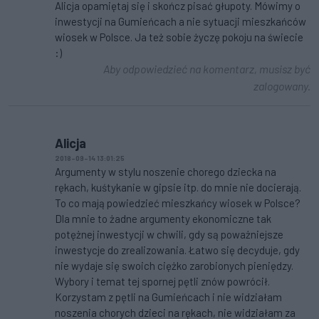
Alicja opamiętaj się i skończ pisać głupoty. Mówimy o
inwestycji na Gumieńcach a nie sytuacji mieszkańców
wiosek w Polsce. Ja też sobie życzę pokoju na świecie
:)
Aby odpowiedzieć na komentarz, musisz być
zalogowany.
Alicja
2018-09-14 13:01:25
Argumenty w stylu noszenie chorego dziecka na
rękach, kuśtykanie w gipsie itp. do mnie nie docierają.
To co mają powiedzieć mieszkańcy wiosek w Polsce?
Dla mnie to żadne argumenty ekonomiczne tak
potężnej inwestycji w chwili, gdy są poważniejsze
inwestycje do zrealizowania. Łatwo się decyduje, gdy
nie wydaje się swoich ciężko zarobionych pieniędzy.
Wybory i temat tej spornej pętli znów powrócił.
Korzystam z pętli na Gumieńcach i nie widziałam
noszenia chorych dzieci na rękach, nie widziałam za