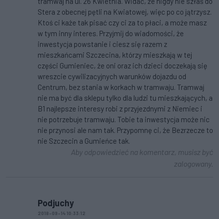
tramwaj na ul. 26 Kwietnia. Widać, że nigdy nie szłaś do
Stera z obecnej pętli na Kwiatowej, więc po co jątrzysz.
Ktoś ci każe tak pisać czy ci za to płaci, a może masz
w tym inny interes. Przyjmij do wiadomości, że
inwestycja powstanie i ciesz się razem z
mieszkańcami Szczecina, którzy mieszkają w tej
części Gumieniec, że oni oraz ich dzieci doczekają się
wreszcie cywilizacyjnych warunków dojazdu od
Centrum, bez stania w korkach w tramwaju. Tramwaj
nie ma być dla sklepu tylko dla ludzi tu mieszkających, a
B1 najlepsze interesy robi z przyjezdnymi z Niemiec i
nie potrzebuje tramwaju. Tobie ta inwestycja może nic
nie przynosi ale nam tak. Przypomnę ci, że Bezrzecze to
nie Szczecin a Gumieńce tak.
Aby odpowiedzieć na komentarz, musisz być
zalogowany.
Podjuchy
2018-09-14 10:33:12