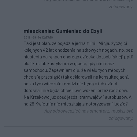
zalogowany.
mieszkaniec Gumieniec do Czyli
2018-09-14 12:13:19
Taki jest plan, że pojedzie jedna z linii. Alicja, życzę ci
kolejnych 42 lat chodzenia na zdrowych nogach, np. bez
niesienia na rękach chorego dziecka do „pobliskiej” pętli
ok. 1 km, lub kuśtykania w gipsie, gdy nie masz
samochodu. Zapewniam cię, że wielu tych młodych
chce się przesiąść (tak deklarowali na konsultacjach),
po za tym wiecznie młodzi nie będą a ich dzieci
dorosną i nie będą chcieli być wożeni przez rodziców.
Na Krzekowo już dość jeździ tramwajów i autobusów. A
na 26 Kwietnia nie mieszkają zmotoryzowani ludzie?
Aby odpowiedzieć na komentarz, musisz być
zalogowany.