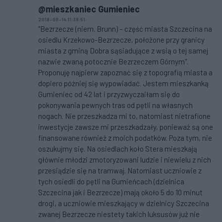
@mieszkaniec Gumieniec
2018-09-14 11:38:51
"Bezrzecze (niem. Brunn) – część miasta Szczecina na
osiedlu Krzekowo-Bezrzecze, położone przy granicy
miasta z gminą Dobra sąsiadujące z wsią o tej samej
nazwie zwaną potocznie Bezrzeczem Górnym".
Proponuję najpierw zapoznać się z topografią miasta a
dopiero później się wypowiadać. Jestem mieszkanką
Gumieniec od 42 lat i przyzwyczaiłam się do
pokonywania pewnych tras od pętli na własnych
nogach. Nie przeszkadza mi to, natomiast nietrafione
inwestycje zawsze mi przeszkadzały, ponieważ są one
finansowane również z moich podatków. Poza tym, nie
oszukujmy się. Na osiedlach koło Stera mieszkają
głównie młodzi zmotoryzowani ludzie i niewielu z nich
przesiądzie się na tramwaj. Natomiast uczniowie z
tych osiedli do pętli na Gumieńcach (dzielnica
Szczecina jak i Bezrzecze) mają około 5 do 10 minut
drogi, a uczniowie mieszkający w dzielnicy Szczecina
zwanej Bezrzecze niestety takich luksusów już nie