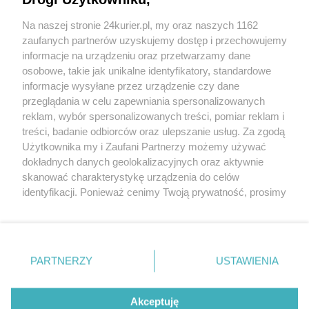
Na naszej stronie 24kurier.pl, my oraz naszych 1162
Tory czekają na przetargi
zaufanych partnerów uzyskujemy dostęp i przechowujemy
Arkońska, asfalt i tory [GALERIA]
informacje na urządzeniu oraz przetwarzamy dane
osobowe, takie jak unikalne identyfikatory, standardowe
POGODA
informacje wysyłane przez urządzenie czy dane
przeglądania w celu zapewniania spersonalizowanych
reklam, wybór spersonalizowanych treści, pomiar reklam i
treści, badanie odbiorców oraz ulepszanie usług. Za zgodą
16
℃
Użytkownika my i Zaufani Partnerzy możemy używać
dokładnych danych geolokalizacyjnych oraz aktywnie
Zobacz prognozę na 3 dni
skanować charakterystykę urządzenia do celów
identyfikacji. Ponieważ cenimy Twoją prywatność, prosimy
o zgodę na korzystanie z tych technologii poprzez
kliknięcie „Akceptuję”. Zgoda jest dobrowolna i zawsze
możesz ją zmienić/wycofać klikając przycisk ustawień
prywatności znajdujący się w lewym dolnym rogu strony
PARTNERZY
USTAWIENIA
Copyright © 2022 Kurier Szczeciński sp. z o.o.
. Niektóre rodzaje przetwarzania danych nie wymagają
Wszelkie prawa zastrzeżone
zgody użytkownika, ale masz prawo sprzeciwić się
Kontakt
Nota wydawnicza
Nota prawna
takiemu przetwarzaniu. Preferencje będą miały
Akceptuję