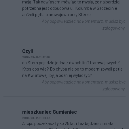
mają. Tak nawiasem mówiąc to myślę, że najbardziej
potrzebna jest odbudowa ul. Kolumba w Szczecinie
aniżeli pętla tramwajowa przy Sterze.
Aby odpowiedzieć na komentarz, musisz być
zalogowany.
Czyli
2018-09-14 11:37:00
do Stera pojedzie jedna z dwoch linii tramwajowych?
Ktos cos wie? Bo chyba nie po to modernizowali petle
na Kwiatowej, by ja pozniej wylaczyc?
Aby odpowiedzieć na komentarz, musisz być
zalogowany.
mieszkaniec Gumieniec
2018-09-14 11:20:54
Alicja, poczekasz tylko 25 lat i też będziesz miała