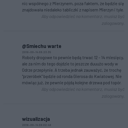
nic wspólnego z Mierzynem, poza faktem, że będzie się
znajdowała niedaleko tabliczki z napisem Mierzyn i tyle.
Aby odpowiedzieć na komentarz, musisz być
zalogowany.
@Smiechu warte
2018-09-14 09:23:35
Roboty drogowe to pewnie będą trwać 12 - 14 miesięcy,
ale za nim do tego dojdzie to jeszcze duuużo wody w
Odrze przepłynie. A trzeba jednak zauważyć, że trochę
"przeróbek" będzie od ronda Gierosa do Kwiatowej. Nie
mówiąc już, że pewnie pójdą kolejne drzewa pod topór.
Aby odpowiedzieć na komentarz, musisz być
zalogowany.
wizualizacja
2018-09-14 09:02:48