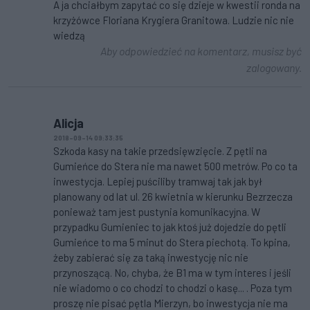
A ja chciałbym zapytać co się dzieje w kwestii ronda na
krzyżówce Floriana Krygiera Granitowa. Ludzie nic nie
wiedzą
Aby odpowiedzieć na komentarz, musisz być
zalogowany.
Alicja
2018-09-14 09:33:35
Szkoda kasy na takie przedsięwzięcie. Z pętli na
Gumieńce do Stera nie ma nawet 500 metrów. Po co ta
inwestycja. Lepiej puściliby tramwaj tak jak był
planowany od lat ul. 26 kwietnia w kierunku Bezrzecza
ponieważ tam jest pustynia komunikacyjna. W
przypadku Gumieniec to jak ktoś już dojedzie do pętli
Gumieńce to ma 5 minut do Stera piechotą. To kpina,
żeby zabierać się za taką inwestycję nic nie
przynoszącą. No, chyba, że B1 ma w tym interes i jeśli
nie wiadomo o co chodzi to chodzi o kasę... . Poza tym
proszę nie pisać pętla Mierzyn, bo inwestycja nie ma