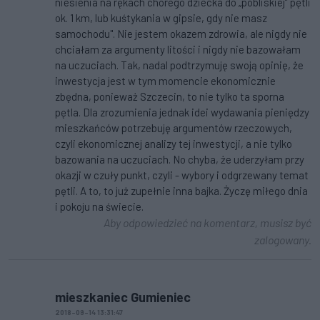
niesienia na rękach chorego dziecka do „pobliskiej” pętli
ok. 1 km, lub kuśtykania w gipsie, gdy nie masz
samochodu". Nie jestem okazem zdrowia, ale nigdy nie
chciałam za argumenty litości i nigdy nie bazowałam
na uczuciach. Tak, nadal podtrzymuję swoją opinię, że
inwestycja jest w tym momencie ekonomicznie
zbędna, ponieważ Szczecin, to nie tylko ta sporna
pętla. Dla zrozumienia jednak idei wydawania pieniędzy
mieszkańców potrzebuję argumentów rzeczowych,
czyli ekonomicznej analizy tej inwestycji, a nie tylko
bazowania na uczuciach. No chyba, że uderzyłam przy
okazji w czuły punkt, czyli - wybory i odgrzewany temat
pętli. A to, to już zupełnie inna bajka. Życzę miłego dnia
i pokoju na świecie.
Aby odpowiedzieć na komentarz, musisz być
zalogowany.
mieszkaniec Gumieniec
2018-09-14 13:31:47