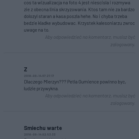
cos ta wizualizacja na foto 4 jest niescisla i rozmywa
zie z obecna linia skrzyzowania. Ktos tam nie za bardzo
dolozyl staran a kasa poszla hehe. No i chyba trzeba
bedzie kladke wybudowac. Krzystek kalesoniarzu zwroc
uwage na to.
Aby odpowiedzieć na komentarz, musisz być
zalogowany.
Z
2018-09-14 07:27:17
Dlaczego Mierzyn??? Petla Gumience powinno byc,
ludzie przywykna.
Aby odpowiedzieć na komentarz, musisz być
zalogowany.
Smiechu warte
2018-09-14 02:53:33