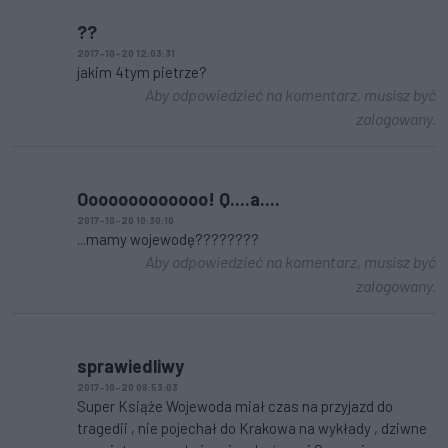
??
2017-10-20 12:03:31
jakim 4tym pietrze?
Aby odpowiedzieć na komentarz, musisz być
zalogowany.
Ooooooooooooo! Q....a....
2017-10-20 10:30:10
...mamy wojewodę????????
Aby odpowiedzieć na komentarz, musisz być
zalogowany.
sprawiedliwy
2017-10-20 08:53:03
Super Książe Wojewoda miał czas na przyjazd do
tragedii , nie pojechał do Krakowa na wykłady , dziwne