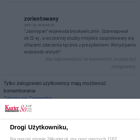
zorientowany
2017-10-19 19:03:32
"Jaśniepan" wojewoda błyskawicznie :))zareagował
ok.12-ej , a wcześniej służby miejskie zaopiekowały się
ofiarami zdarzenia łącznie z prezydentem. Wstyd panie
wojewodo wstyd!!
Aby odpowiedzieć na komentarz, musisz być
zalogowany.
Tylko zalogowani użytkownicy mają możliwość
komentowania
Zaloguj się
Zarejestruj
Drogi Użytkowniku,
CZYTAJ TAKŻE
Na naszej stronie 24kurier.pl, my oraz naszych 1162