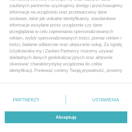
Wybuch butli z gazem, ewakuacja mieszkańców
zaufanych partnerów uzyskujemy dostęp i przechowujemy
[GALERIA] (akt. 4)
informacje na urządzeniu oraz przetwarzamy dane
osobowe, takie jak unikalne identyfikatory, standardowe
POGODA
informacje wysyłane przez urządzenie czy dane
przeglądania w celu zapewniania spersonalizowanych
reklam, wybór spersonalizowanych treści, pomiar reklam i
treści, badanie odbiorców oraz ulepszanie usług. Za zgodą
20
℃
Użytkownika my i Zaufani Partnerzy możemy używać
dokładnych danych geolokalizacyjnych oraz aktywnie
Zobacz prognozę na 3 dni
skanować charakterystykę urządzenia do celów
identyfikacji. Ponieważ cenimy Twoją prywatność, prosimy
o zgodę na korzystanie z tych technologii poprzez
kliknięcie „Akceptuję”. Zgoda jest dobrowolna i zawsze
możesz ją zmienić/wycofać klikając przycisk ustawień
prywatności znajdujący się w lewym dolnym rogu strony
PARTNERZY
USTAWIENIA
Copyright © 2022 Kurier Szczeciński sp. z o.o.
. Niektóre rodzaje przetwarzania danych nie wymagają
Wszelkie prawa zastrzeżone
zgody użytkownika, ale masz prawo sprzeciwić się
Kontakt
Nota wydawnicza
Nota prawna
takiemu przetwarzaniu. Preferencje będą miały
Akceptuję
zastosowania tylko na tej witrynie.
Polityka prywatności
Reklama