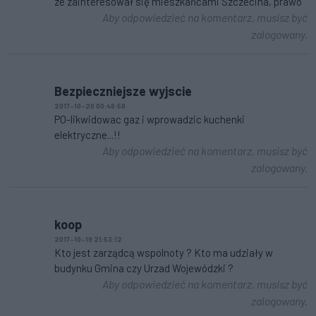
ze zainteresował się mieszkańcami Szczecina, prawo
Aby odpowiedzieć na komentarz, musisz być
zalogowany.
Bezpieczniejsze wyjscie
2017-10-20 00:48:58
PO-likwidowac gaz i wprowadzic kuchenki
elektryczne...!!
Aby odpowiedzieć na komentarz, musisz być
zalogowany.
koop
2017-10-19 21:53:12
Kto jest zarządcą wspolnoty ? Kto ma udziały w
budynku Gmina czy Urzad Wojewódzki ?
Aby odpowiedzieć na komentarz, musisz być
zalogowany.