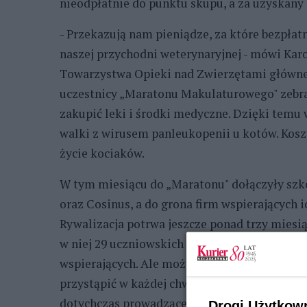
nieodpłatnie do punktu skupu, a za uzyskan
- Przekazują nam pieniądze, za które bezpła
naszej przychodni weterynaryjnej - mówi Karo
Towarzystwa Opieki nad Zwierzętami główneg
uczestnicy „Maratonu Makulaturowego" zebra
zakupić leki i środki medyczne. Dzięki temu 
walki z wirusem panleukopenii u kotów. Koszt 
życie kociaków.
W tym miesiącu do „Maratonu" dołączyły szko
oraz Cosinus, a do grona firm wspierających 
Rywalizacja potrwa jeszcze ponad trzy miesi
w niej 29 uczniowskich i przedszkolnych druż
wspierających. Ale może ich być więcej. Bo 
przystąpić w każdej chwili i - rzutem na taśm
dotychczas prowadzące w rankingu Gimnazjum
Drogi Użytkow