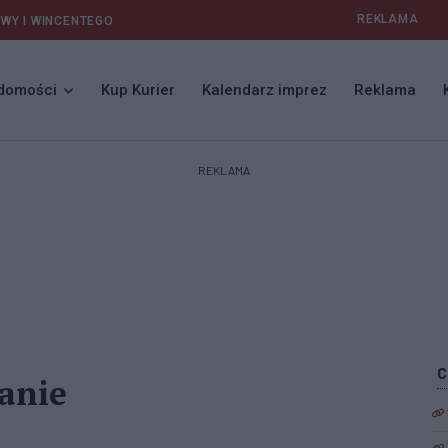
REKLAMA
AWY I WINCENTEGO
domości
Kup Kurier
Kalendarz imprez
Reklama
REKLAMA
anie