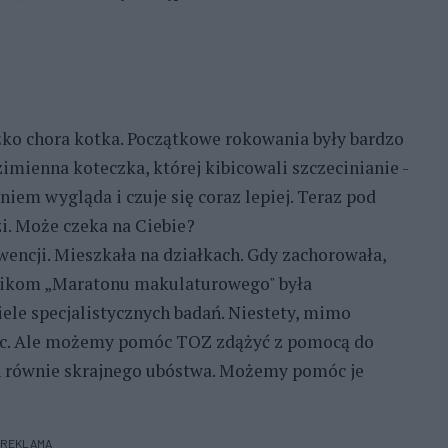
żko chora kotka. Początkowe rokowania były bardzo
zimienna koteczka, której kibicowali szczecinianie -
iem wygląda i czuje się coraz lepiej. Teraz pod
i. Może czeka na Ciebie?
erwencji. Mieszkała na działkach. Gdy zachorowała,
stnikom „Maratonu makulaturowego" była
le specjalistycznych badań. Niestety, mimo
pomóc. Ale możemy pomóc TOZ zdążyć z pomocą do
h równie skrajnego ubóstwa. Możemy pomóc je
REKLAMA