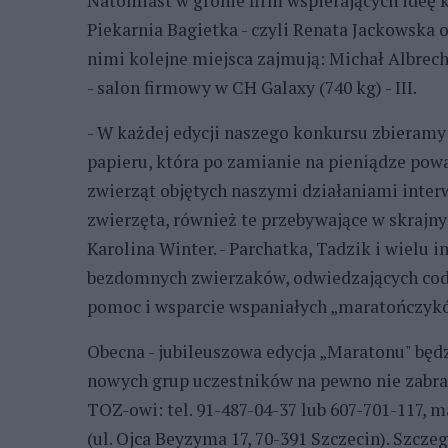
Natomiast w gronie firm wspierających ideę 
Piekarnia Bagietka - czyli Renata Jackowska o
nimi kolejne miejsca zajmują: Michał Albrec
- salon firmowy w CH Galaxy (740 kg) - III.
- W każdej edycji naszego konkursu zbieramy 
papieru, która po zamianie na pieniądze pow
zwierząt objętych naszymi działaniami inte
zwierzęta, również te przebywające w skrajn
Karolina Winter. - Parchatka, Tadzik i wielu
bezdomnych zwierzaków, odwiedzających codz
pomoc i wsparcie wspaniałych „maratończyk
Obecna - jubileuszowa edycja „Maratonu" będz
nowych grup uczestników na pewno nie zabrak
TOZ-owi: tel. 91-487-04-37 lub 607-701-117, 
(ul. Ojca Beyzyma 17, 70-391 Szczecin). Szcze