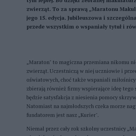
tym lepiej. Bo dzięki zebranej makulatu
zwierząt. To za sprawą „Maratonu Makul
jego 15. edycja. Jubileuszowa i szczególn
przede wszystkim o wspaniały tytuł i rów
„Maraton" to magiczna przemiana nikomu nie
zwierząt. Uczestniczą w niej uczniowie i prz
oświatowych, choć także wspaniali miłośnicy
zbierają również firmy wspierające ideę tego
będzie satysfakcja z niesienia pomocy skrzy
Natomiast na najmłodszych czeka morze nagr
fundatorem jest nasz „Kurier".
Niemal przez cały rok szkolny uczestnicy „Ma