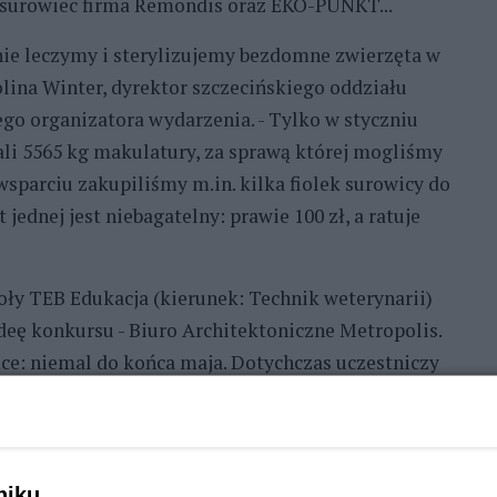
y surowiec firma Remondis oraz EKO-PUNKT...
tnie leczymy i sterylizujemy bezdomne zwierzęta w
lina Winter, dyrektor szczecińskiego oddziału
o organizatora wydarzenia. - Tylko w styczniu
li 5565 kg makulatury, za sprawą której mogliśmy
wsparciu zakupiliśmy m.in. kilka fiolek surowicy do
jednej jest niebagatelny: prawie 100 zł, a ratuje
ły TEB Edukacja (kierunek: Technik weterynarii)
ideę konkursu - Biuro Architektoniczne Metropolis.
ące: niemal do końca maja. Dotychczas uczestniczy
yn, a także 20 osób prywatnych oraz firm tzw.
do „maratonowych" zmagań dla dobra zwierząt można
ę - pokonać konkurentów. Nie będzie to trudne, bo
 nr 9 (ul. Dunikowskiego) ma na koncie niewiele
niku,