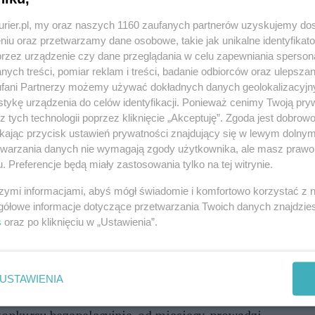
kurier.pl, my oraz naszych 1160 zaufanych partnerów uzyskujemy do
niu oraz przetwarzamy dane osobowe, takie jak unikalne identyfikat
edszkolne „pospolite ruszenie". W dotychczasowych
przez urządzenie czy dane przeglądania w celu zapewniania sperson
li ci, który do współpracy angażowali rodziny,
ych treści, pomiar reklam i treści, badanie odbiorców oraz ulepszan
fani Partnerzy możemy używać dokładnych danych geolokalizacyjn
rudne przekonanie ich do pomocy w akcji, która ma:
tykę urządzenia do celów identyfikacji. Ponieważ cenimy Twoją pry
onym przez los czworonogom, do tego honorowy -
z tych technologii poprzez kliknięcie „Akceptuję”. Zgoda jest dobro
 tym roku także wielka będzie satysfakcja, ale też
ikając przycisk ustawień prywatności znajdujący się w lewym dolny
i. Komu przypadnie?
etwarzania danych nie wymagają zgody użytkownika, ale masz prawo 
. Preferencje będą miały zastosowania tylko na tej witrynie.
ą podopieczni Joanny Fik oraz Doroty Laskowskiej -
szymi informacjami, abyś mógł świadomie i komfortowo korzystać z
i na II miejscu w rankingu, są uczniowie Szkoły
gółowe informacje dotyczące przetwarzania Twoich danych znajdzi
wie Alicji Nowak. Do tej porty wspólnymi siłami
s
oraz po kliknięciu w „Ustawienia”.
dium debiutują uczniowie Społecznej Szkoły
Tomaszowska). Ambitni podopieczni Katarzyny
USTAWIENIA
surowca.