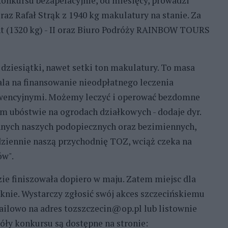
konkursu bezapelacyjnie, od miesięcy, prowadzi
raz Rafał Strąk z 1940 kg makulatury na stanie. Za
ht (1320 kg) - II oraz Biuro Podróży RAINBOW TOURS
dziesiątki, nawet setki ton makulatury. To masa
ala na finansowanie nieodpłatnego leczenia
rwencyjnymi. Możemy leczyć i operować bezdomne
ym ubóstwie na ogrodach działkowych - dodaje dyr.
 innych naszych podopiecznych oraz bezimiennych,
iennie naszą przychodnię TOZ, wciąż czeka na
ów".
ie finiszowała dopiero w maju. Zatem miejsc dla
nie. Wystarczy zgłosić swój akces szczecińskiemu
mailowo na adres tozszczecin@op.pl lub listownie
góły konkursu są dostępne na stronie: