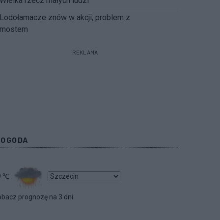
Wielka rzecz małych ludzi
Lodołamacze znów w akcji, problem z
mostem
REKLAMA
POGODA
9
℃
bacz prognozę na 3 dni