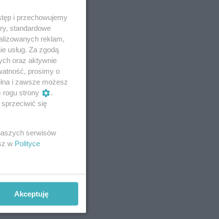
stęp i przechowujemy
ory, standardowe
alizowanych reklam,
ie usług. Za zgodą
ych oraz aktywnie
watność, prosimy o
wolna i zawsze możesz
m rogu strony
.
sprzeciwić się
 naszych serwisów
esz w
Polityce
Akceptuję