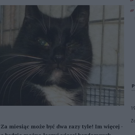
1
Zo
Za miesiąc może być dwa razy tyle! Im więcej -