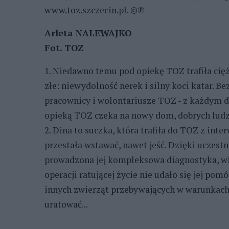
www.toz.szczecin.pl. ©℗
Arleta NALEWAJKO
Fot. TOZ
1. Niedawno temu pod opiekę TOZ trafiła cię
złe: niewydolność nerek i silny koci katar. Be
pracownicy i wolontariusze TOZ - z każdym dn
opieką TOZ czeka na nowy dom, dobrych ludz
2. Dina to suczka, która trafiła do TOZ z int
przestała wstawać, nawet jeść. Dzięki ucze
prowadzona jej kompleksowa diagnostyka, wie
operacji ratującej życie nie udało się jej 
innych zwierząt przebywających w warunkac
uratować...