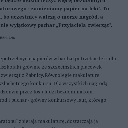
rze będzie można leczyć więcej bezdomnych
aturowego - zamieniamy papier na leki". To
a, bo uczestnicy walczą o morze nagród, a
nie wyjątkowy puchar „Przyjaciela zwierząt".
REKLAMA
potrzebnych papierów w bardzo potrzebne leki dla
edszkolaki głównie ze szczecińskich placówek
 zwierząt z Żabnicy. Równolegle makulaturę
 szlachetnego konkursu. Dla wszystkich nagrodą
wdzonym przez los i ludzi bezdomniakom.
ód i puchar - główny konkursowy laur, którego
ratonu" zbierają makulaturę, dostarczają ją