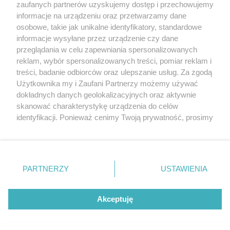
zaufanych partnerów uzyskujemy dostęp i przechowujemy
W KURIERZE. Arkońska przejmie Zdunowo
informacje na urządzeniu oraz przetwarzamy dane
osobowe, takie jak unikalne identyfikatory, standardowe
POGODA
informacje wysyłane przez urządzenie czy dane
przeglądania w celu zapewniania spersonalizowanych
reklam, wybór spersonalizowanych treści, pomiar reklam i
treści, badanie odbiorców oraz ulepszanie usług. Za zgodą
23
℃
Użytkownika my i Zaufani Partnerzy możemy używać
dokładnych danych geolokalizacyjnych oraz aktywnie
Zobacz prognozę na 3 dni
skanować charakterystykę urządzenia do celów
identyfikacji. Ponieważ cenimy Twoją prywatność, prosimy
o zgodę na korzystanie z tych technologii poprzez
kliknięcie „Akceptuję”. Zgoda jest dobrowolna i zawsze
możesz ją zmienić/wycofać klikając przycisk ustawień
prywatności znajdujący się w lewym dolnym rogu strony
Copyright © 2022 Kurier Szczeciński sp. z o.o.
PARTNERZY
USTAWIENIA
. Niektóre rodzaje przetwarzania danych nie wymagają
Wszelkie prawa zastrzeżone
zgody użytkownika, ale masz prawo sprzeciwić się
Kontakt
Nota wydawnicza
Nota prawna
takiemu przetwarzaniu. Preferencje będą miały
Akceptuję
zastosowania tylko na tej witrynie.
Polityka prywatności
Reklama
Zapoznaj się z poniższymi informacjami, abyś mógł