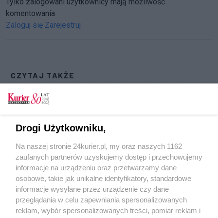
Tylko zalogowani użytkownicy mają możliwość
komentowania
Zaloguj się
Zarejestruj
CZYTAJ TAKŻE
Tarasy książęce bez tajemnic. Kolejny spacer
Szlakiem Gryfitów
Mimo słonecznej aury - ostrożnie ze spacerami
Drogi Użytkowniku,
[GALERIA]
Na naszej stronie 24kurier.pl, my oraz naszych 1162
Spacery w słońcu. Niedziela na Jasnych
zaufanych partnerów uzyskujemy dostęp i przechowujemy
Błoniach [GALERIA]
informacje na urządzeniu oraz przetwarzamy dane
osobowe, takie jak unikalne identyfikatory, standardowe
POGODA
informacje wysyłane przez urządzenie czy dane
przeglądania w celu zapewniania spersonalizowanych
reklam, wybór spersonalizowanych treści, pomiar reklam i