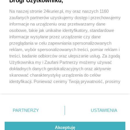
Drogi Użytkowniku,
Koncert w Różanym Ogrodzie
Na naszej stronie 24kurier.pl, my oraz naszych 1160
Słodkie urodziny Szczecina w Różance
zaufanych partnerów uzyskujemy dostęp i przechowujemy
[GALERIA, FILM]
informacje na urządzeniu oraz przetwarzamy dane
osobowe, takie jak unikalne identyfikatory, standardowe
POGODA
informacje wysyłane przez urządzenie czy dane
przeglądania w celu zapewniania spersonalizowanych
reklam, wybór spersonalizowanych treści, pomiar reklam i
treści, badanie odbiorców oraz ulepszanie usług. Za zgodą
17
℃
Użytkownika my i Zaufani Partnerzy możemy używać
dokładnych danych geolokalizacyjnych oraz aktywnie
Zobacz prognozę na 3 dni
skanować charakterystykę urządzenia do celów
identyfikacji. Ponieważ cenimy Twoją prywatność, prosimy
o zgodę na korzystanie z tych technologii poprzez
kliknięcie „Akceptuję”. Zgoda jest dobrowolna i zawsze
możesz ją zmienić/wycofać klikając przycisk ustawień
prywatności znajdujący się w lewym dolnym rogu strony
PARTNERZY
USTAWIENIA
Copyright © 2022 Kurier Szczeciński sp. z o.o.
. Niektóre rodzaje przetwarzania danych nie wymagają
Wszelkie prawa zastrzeżone
zgody użytkownika, ale masz prawo sprzeciwić się
Kontakt
Nota wydawnicza
Nota prawna
takiemu przetwarzaniu. Preferencje będą miały
Akceptuję