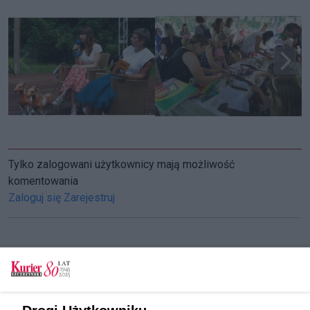
Tylko zalogowani użytkownicy mają możliwość
komentowania
Zaloguj się
Zarejestruj
CZYTAJ TAKŻE
Na Różankę! Koncert i potańcówka