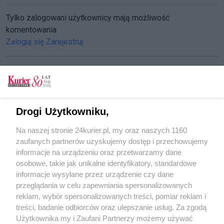
Tylko zalogowani użytkownicy mają możliwość
komentowania
Zaloguj się
Zarejestruj
CZYTAJ TAKŻE
Drogi Użytkowniku,
Dla kogo spotkania „Pod Platanami"?
Na naszej stronie 24kurier.pl, my oraz naszych 1160
Wielki piknik Pod Platanami [GALERIA, FILM]
zaufanych partnerów uzyskujemy dostęp i przechowujemy
Przygotowania Pod Platanami
informacje na urządzeniu oraz przetwarzamy dane
osobowe, takie jak unikalne identyfikatory, standardowe
POGODA
informacje wysyłane przez urządzenie czy dane
przeglądania w celu zapewniania spersonalizowanych
reklam, wybór spersonalizowanych treści, pomiar reklam i
treści, badanie odbiorców oraz ulepszanie usług. Za zgodą
17
℃
Użytkownika my i Zaufani Partnerzy możemy używać