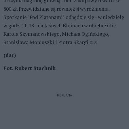
otrzyma nagrodę główną - bon zakupowy o wartości
800 zł. Przewidziane są również 4 wyróżnienia.
Spotkanie "Pod Platanami" odbędzie się - w niedzielę
w godz. 11-18 - na Jasnych Błoniach w obrębie ulic
Karola Szymanowskiego, Michała Ogińskiego,
Stanisława Moniuszki i Piotra Skargi.©℗
(dar)
Fot. Robert Stachnik
REKLAMA