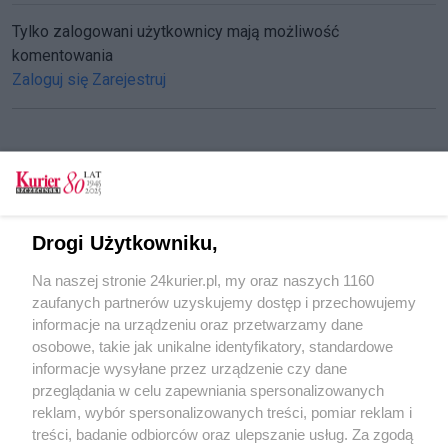
Tylko zalogowani użytkownicy mają możliwość
komentowania
Zaloguj się
Zarejestruj
CZYTAJ TAKŻE
Wielkanoc dla Polaków
Drogi Użytkowniku,
W Wielką Sobotę sklepy są czynne krócej
Na naszej stronie 24kurier.pl, my oraz naszych 1160
Wielka Sobota - w kościołach święcenie
zaufanych partnerów uzyskujemy dostęp i przechowujemy
pokarmów
informacje na urządzeniu oraz przetwarzamy dane
osobowe, takie jak unikalne identyfikatory, standardowe
POGODA
informacje wysyłane przez urządzenie czy dane
przeglądania w celu zapewniania spersonalizowanych
reklam, wybór spersonalizowanych treści, pomiar reklam i
treści, badanie odbiorców oraz ulepszanie usług. Za zgodą
17
℃