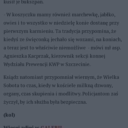
kusił je bukszpan.
- W koszyczku mamy również marchewkę, jabłko,
owies i to wszystko w niedzielę konie dostanę przy
pierwszym karmieniu. Ta tradycja przypomina, że
kiedyś ze święconką jechało się wozami, na koniach,
a teraz jest to właściwie niemożliwe - mówi mł asp.
Agnieszka Kacprzak, kierownik sekcji konnej
Wydziału Prewencji KWP w Szczecinie.
Ksiądz natomiast przypomniał wiernym, że Wielka
Sobota to czas, kiedy w kościele milkną dzwony,
organy, czas skupienia i modlitwy. Policjantom zaś
życzył, by ich służba była bezpieczna.
(kol)
Więcej zdjęć w
GALERII