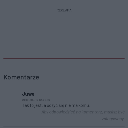
REKLAMA
Komentarze
Juwe
2016-05-16 12:04:16
Tak to jest, a uczyć się nie ma komu.
Aby odpowiedzieć na komentarz, musisz być
zalogowany.