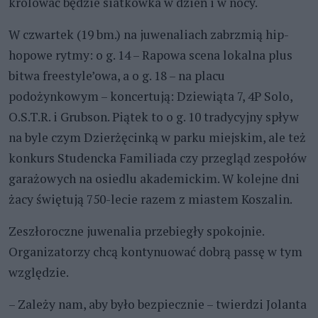
królować będzie siatkówka w dzień i w nocy.
W czwartek (19 bm.) na juwenaliach zabrzmią hip-
hopowe rytmy: o g. 14 – Rapowa scena lokalna plus
bitwa freestyle’owa, a o g. 18 – na placu
podożynkowym – koncertują: Dziewiąta 7, 4P Solo,
O.S.T.R. i Grubson. Piątek to o g. 10 tradycyjny spływ
na byle czym Dzierżęcinką w parku miejskim, ale też
konkurs Studencka Familiada czy przegląd zespołów
garażowych na osiedlu akademickim. W kolejne dni
żacy świętują 750-lecie razem z miastem Koszalin.
Zeszłoroczne juwenalia przebiegły spokojnie.
Organizatorzy chcą kontynuować dobrą passę w tym
względzie.
– Zależy nam, aby było bezpiecznie – twierdzi Jolanta