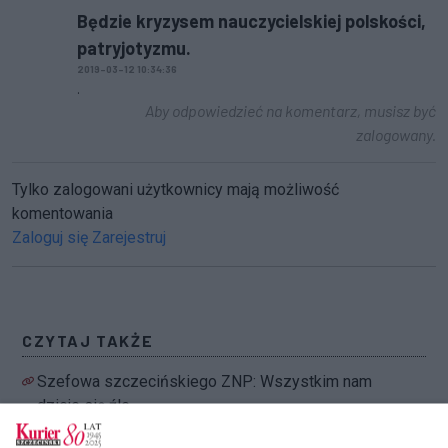
Będzie kryzysem nauczycielskiej polskości,
patryjotyzmu.
2019-03-12 10:34:36
.
Aby odpowiedzieć na komentarz, musisz być
zalogowany.
Tylko zalogowani użytkownicy mają możliwość
komentowania
Zaloguj się
Zarejestruj
CZYTAJ TAKŻE
Szefowa szczecińskiego ZNP: Wszystkim nam
dzieje się źle
Ile szkół przystąpi do strajku