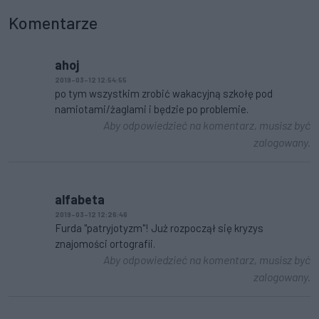
Komentarze
ahoj
2019-03-12 12:54:55
po tym wszystkim zrobić wakacyjną szkołę pod
namiotami/żaglami i będzie po problemie.
Aby odpowiedzieć na komentarz, musisz być
zalogowany.
alfabeta
2019-03-12 12:26:46
Furda "patryjotyzm"! Już rozpoczął się kryzys
znajomości ortografii.
Aby odpowiedzieć na komentarz, musisz być
zalogowany.