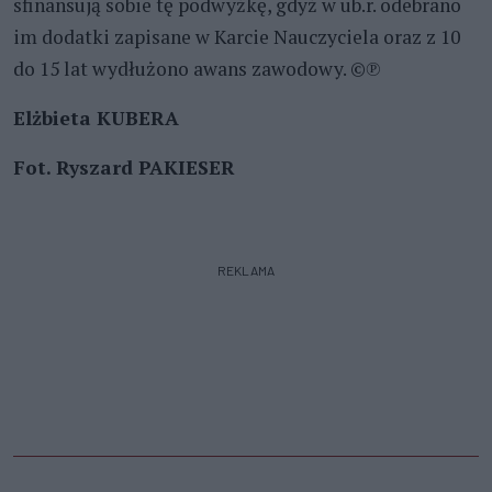
sfinansują sobie tę podwyżkę, gdyż w ub.r. odebrano
im dodatki zapisane w Karcie Nauczyciela oraz z 10
do 15 lat wydłużono awans zawodowy. ©℗
Elżbieta KUBERA
Fot. Ryszard PAKIESER
REKLAMA