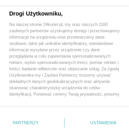
Szef ZNP: Strajk w szkołach rozpocznie się 8
Drogi Użytkowniku,
kwietnia
Na naszej stronie 24kurier.pl, my oraz naszych 1160
Zmiany w sieci szkół
zaufanych partnerów uzyskujemy dostęp i przechowujemy
Sesja sejmiku. Dwie szkoły do likwidacji
informacje na urządzeniu oraz przetwarzamy dane
osobowe, takie jak unikalne identyfikatory, standardowe
POGODA
informacje wysyłane przez urządzenie czy dane
przeglądania w celu zapewniania spersonalizowanych
reklam, wybór spersonalizowanych treści, pomiar reklam i
treści, badanie odbiorców oraz ulepszanie usług. Za zgodą
19
℃
Użytkownika my i Zaufani Partnerzy możemy używać
dokładnych danych geolokalizacyjnych oraz aktywnie
Zobacz prognozę na 3 dni
skanować charakterystykę urządzenia do celów
identyfikacji. Ponieważ cenimy Twoją prywatność, prosimy
o zgodę na korzystanie z tych technologii poprzez
kliknięcie „Akceptuję”. Zgoda jest dobrowolna i zawsze
możesz ją zmienić/wycofać klikając przycisk ustawień
prywatności znajdujący się w lewym dolnym rogu strony
Copyright © 2022 Kurier Szczeciński sp. z o.o.
PARTNERZY
USTAWIENIA
. Niektóre rodzaje przetwarzania danych nie wymagają
Wszelkie prawa zastrzeżone