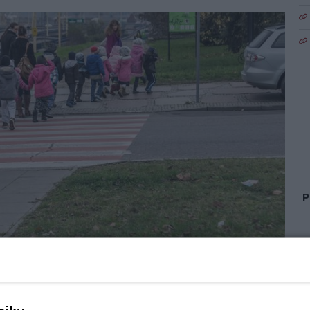
2
Zo
omorskiego otrzyma świadczenie wychowawcze z