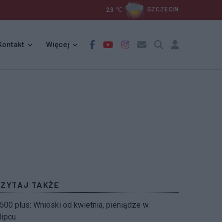
23
℃
SZCZECIN
Kontakt
Więcej
CZYTAJ TAKŻE
500 plus: Wnioski od kwietnia, pieniądze w
lipcu