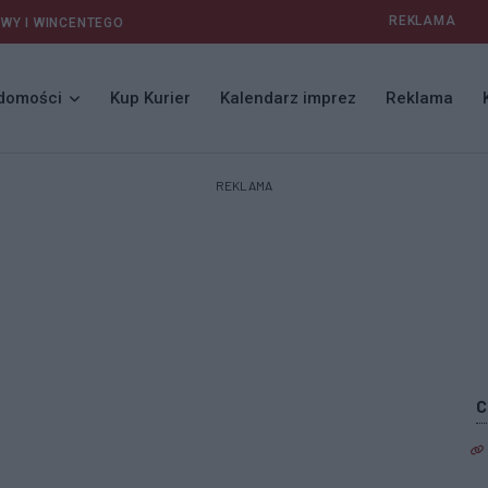
REKLAMA
AWY I WINCENTEGO
domości
Kup Kurier
Kalendarz imprez
Reklama
REKLAMA