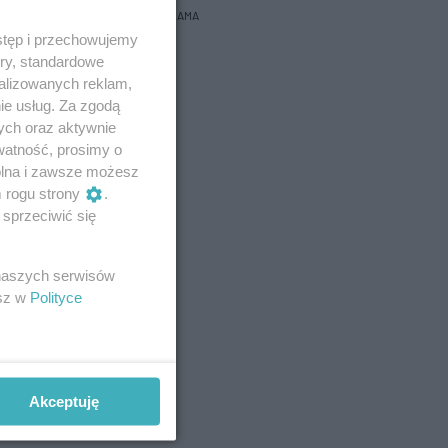
REKLAMA
stęp i przechowujemy
ory, standardowe
alizowanych reklam,
ie usług. Za zgodą
ych oraz aktywnie
watność, prosimy o
wolna i zawsze możesz
m rogu strony
.
sprzeciwić się
 naszych serwisów
esz w
Polityce
Akceptuję