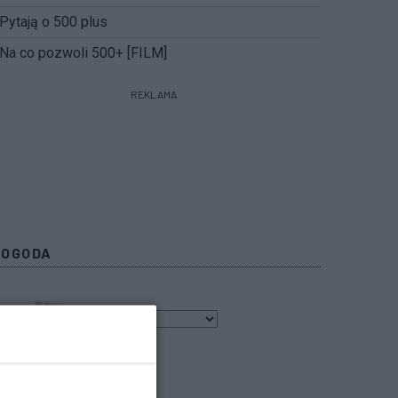
Pytają o 500 plus
Na co pozwoli 500+ [FILM]
REKLAMA
POGODA
3
℃
bacz prognozę na 3 dni