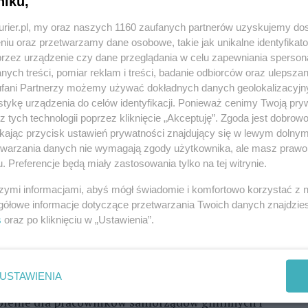
rzeznaczono na to 735,5 mln zł. Środki
niku,
rwszy miesiąc - kwiecień - zostały przekazane
kurier.pl, my oraz naszych 1160 zaufanych partnerów uzyskujemy do
niu oraz przetwarzamy dane osobowe, takie jak unikalne identyfikat
przez urządzenie czy dane przeglądania w celu zapewniania sperson
REKLAMA
ych treści, pomiar reklam i treści, badanie odbiorców oraz ulepszan
fani Partnerzy możemy używać dokładnych danych geolokalizacyjn
tykę urządzenia do celów identyfikacji. Ponieważ cenimy Twoją pry
z tych technologii poprzez kliknięcie „Akceptuję”. Zgoda jest dobro
a wniosków.
ikając przycisk ustawień prywatności znajdujący się w lewym dolny
etwarzania danych nie wymagają zgody użytkownika, ale masz prawo 
 Stargard) powstanie po kilka dodatkowych punktów
. Preferencje będą miały zastosowania tylko na tej witrynie.
 Muchla z biura prasowego Zachodniopomorskiego
szości gmin realizacja zadań w zakresie
szymi informacjami, abyś mógł świadomie i komfortowo korzystać z
gółowe informacje dotyczące przetwarzania Twoich danych znajdzi
awczych odbywać się będzie w jednostkach, które
s
oraz po kliknięciu w „Ustawienia”.
zeń rodzinnych i pomocy osobom uprawnionym do
nej, urzędach gmin, a także w Szczecińskim
USTAWIENIA
kolenie dla pracowników samorządów gminnych i