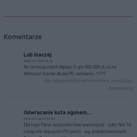
Komentarze
Lub inaczej
2018-07-31 01:15:39
No to moze niech Wplaci 2-gie 500 000 zl, to na
Wolnosci troche dluzej PO-zostanie...!!/??
Aby odpowiedzieć na komentarz, musisz być
zalogowany.
Odwracanie kota ogonem...
2018-07-30 23:55:59
Dla tego Pana, wszystko inne wazniejsze - tylko Nie TO
czego sie dopuscil i PO-pelnil... wg. przedstawionych