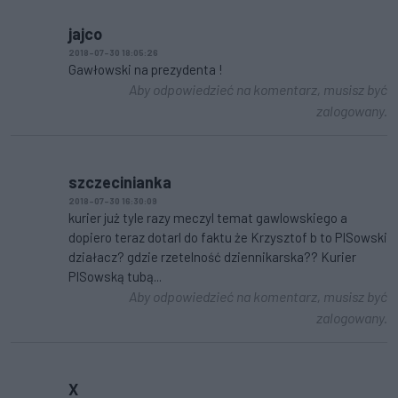
jajco
2018-07-30 18:05:26
Gawłowski na prezydenta !
Aby odpowiedzieć na komentarz, musisz być
zalogowany.
szczecinianka
2018-07-30 16:30:09
kurier już tyle razy meczyl temat gawlowskiego a
dopiero teraz dotarl do faktu że Krzysztof b to PISowski
działacz? gdzie rzetelność dziennikarska?? Kurier
PISowską tubą...
Aby odpowiedzieć na komentarz, musisz być
zalogowany.
X