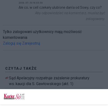
2018-07-30 16:03:38
Ale co, w celi czekały ulubione dania od Sowy, czy co?
Aby odpowiedzieć na komentarz, musisz być
zalogowany.
Tylko zalogowani użytkownicy mają możliwość
komentowania
Zaloguj się
Zarejestruj
CZYTAJ TAKŻE
Sąd Apelacyjny rozpatruje zażalenie prokuratury
ws. kaucji dla S. Gawłowskiego (akt. 1)
Gawłowski chce, żeby prokuratura ujawniła
wszystkie dokumenty w jego sprawie
Sąd rozpatrzy zażalenie na decyzję ws. kaucji