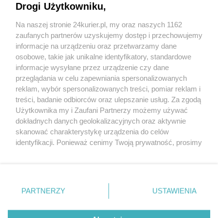
Drogi Użytkowniku,
dla S. Gawłowskiego 25 lipca
Na naszej stronie 24kurier.pl, my oraz naszych 1162
Prokurator od sprawy Gawłowskiego odchodzi
zaufanych partnerów uzyskujemy dostęp i przechowujemy
Stanisław Gawłowski pozostanie w areszcie
informacje na urządzeniu oraz przetwarzamy dane
osobowe, takie jak unikalne identyfikatory, standardowe
POGODA
informacje wysyłane przez urządzenie czy dane
przeglądania w celu zapewniania spersonalizowanych
reklam, wybór spersonalizowanych treści, pomiar reklam i
treści, badanie odbiorców oraz ulepszanie usług. Za zgodą
29
℃
Użytkownika my i Zaufani Partnerzy możemy używać
dokładnych danych geolokalizacyjnych oraz aktywnie
Zobacz prognozę na 3 dni
skanować charakterystykę urządzenia do celów
identyfikacji. Ponieważ cenimy Twoją prywatność, prosimy
o zgodę na korzystanie z tych technologii poprzez
kliknięcie „Akceptuję”. Zgoda jest dobrowolna i zawsze
możesz ją zmienić/wycofać klikając przycisk ustawień
prywatności znajdujący się w lewym dolnym rogu strony
Copyright © 2022 Kurier Szczeciński sp. z o.o.
PARTNERZY
USTAWIENIA
. Niektóre rodzaje przetwarzania danych nie wymagają
Wszelkie prawa zastrzeżone
zgody użytkownika, ale masz prawo sprzeciwić się
Kontakt
Nota wydawnicza
Nota prawna
takiemu przetwarzaniu. Preferencje będą miały