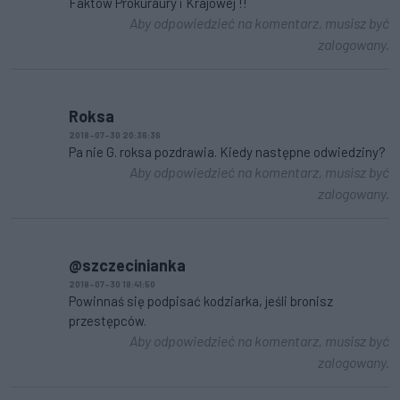
Faktow Prokuraury i Krajowej !!
Aby odpowiedzieć na komentarz, musisz być
zalogowany.
Roksa
2018-07-30 20:36:36
Pa nie G. roksa pozdrawia. Kiedy następne odwiedziny?
Aby odpowiedzieć na komentarz, musisz być
zalogowany.
@szczecinianka
2018-07-30 18:41:50
Powinnaś się podpisać kodziarka, jeśli bronisz
przestępców.
Aby odpowiedzieć na komentarz, musisz być
zalogowany.