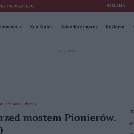
REKLAMA
AWY I WINCENTEGO
domości
Kup Kurier
Kalendarz imprez
Reklama
REKLAMA
nierów. Korek i objazdy
rzed mostem Pionierów.
)