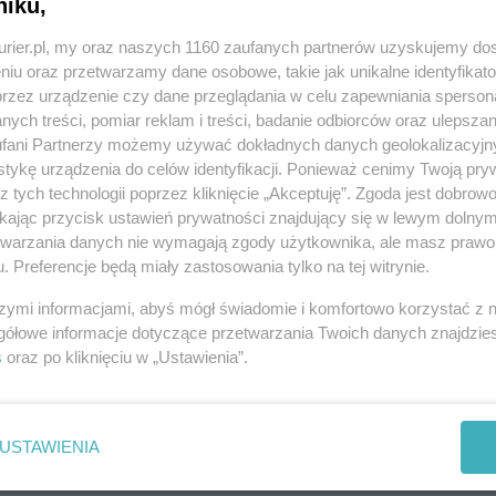
niku,
w w kierunku prawobrzeża jest nieprzejezdny.
kurier.pl, my oraz naszych 1160 zaufanych partnerów uzyskujemy do
niu oraz przetwarzamy dane osobowe, takie jak unikalne identyfikat
przez urządzenie czy dane przeglądania w celu zapewniania sperson
ych treści, pomiar reklam i treści, badanie odbiorców oraz ulepszan
fani Partnerzy możemy używać dokładnych danych geolokalizacyjn
REKLAMA
tykę urządzenia do celów identyfikacji. Ponieważ cenimy Twoją pry
z tych technologii poprzez kliknięcie „Akceptuję”. Zgoda jest dobro
ikając przycisk ustawień prywatności znajdujący się w lewym dolny
etwarzania danych nie wymagają zgody użytkownika, ale masz prawo 
. Preferencje będą miały zastosowania tylko na tej witrynie.
szymi informacjami, abyś mógł świadomie i komfortowo korzystać z
gółowe informacje dotyczące przetwarzania Twoich danych znajdzi
s
oraz po kliknięciu w „Ustawienia”.
USTAWIENIA