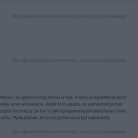
Aby odpowiedzieć na komentarz, musisz być zalogowany.
Aby odpowiedzieć na komentarz, musisz być zalogowany.
szybkości, aż gdzieś mózg został w tyle. Kolejny przypadek głupoty
żerka, a nie winowajca. Jeżeli ktoś uważa, że samochód jechał
zęści to znaczy, że był to jakiś pospawany pół plastikowy stary
uchu. Myślę jednak, że to mózg kierowcy był najbardziej
Aby odpowiedzieć na komentarz, musisz być zalogowany.