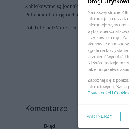
Drogi Użytkow
Zablokowane są jednak 3 pasy, most Pionieró
Na naszej stronie 24
Policjanci kierują ruch na most Cłowy.
informacje na urządze
informacje wysyłane 
Fot. Internet/Marek Duklanowski
wybór spersonalizowan
Użytkownika my i Zau
skanować charakterys
zgodę na korzystanie 
ją zmienić/wycofać kl
Niektóre rodzaje prz
takiemu przetwarzaniu
Zapoznaj się z poniż
internetowych. Szcze
Prywatności i Cookie
Komentarze
PARTNERZY
Błąd