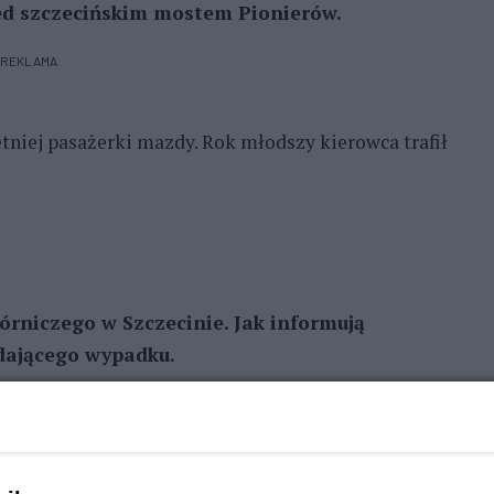
zed szczecińskim mostem Pionierów.
REKLAMA
tniej pasażerki mazdy. Rok młodszy kierowca trafił
rniczego w Szczecinie. Jak informują
ądającego wypadku.
 pas ruchu i uderzyła w słup - potwierdza podkom.
 Szczecinie. - Ranne zostały 2 osoby, na miejscu