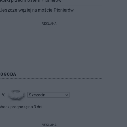
Korki przed mostem Pionierów
Jeszcze węziej na moście Pionierów
REKLAMA
POGODA
0
℃
bacz prognozę na 3 dni
REKLAMA