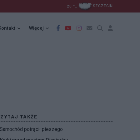
20
℃
SZCZECIN
Kontakt
Więcej
CZYTAJ TAKŻE
Samochód potrącił pieszego