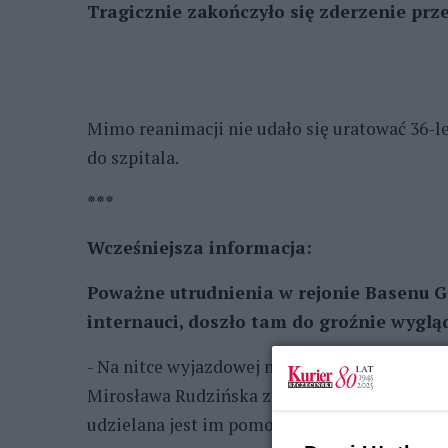
Tragicznie zakończyło się zderzenie pr
Mimo reanimacji nie udało się uratować 36-le
do szpitala.
***
Wcześniejsza informacja:
Poważne utrudnienia w rejonie Basenu Gó
internauci, doszło tam do groźnie wygl
- Na nitce wyjazdowej mazda zjechała na lewy
Mirosława Rudzińska z Biura Prasowego KWP w
udzielana jest im pomoc.