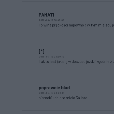
PANATI
2016-04-16 00:45:08
To wina prędkości napewno ! W tym miejscu jes
[*]
2016-04-15 23:50:10
Tak to jest jak się w deszczu jeździ zgodnie z
poprawcie blad
2016-04-15 23:28:16
pismaki kobieta miala 34 lata