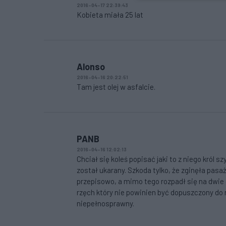
2016-04-17 22:39:43
Kobieta miała 25 lat
Alonso
2016-04-16 20:22:51
Tam jest olej w asfalcie.
PANB
2016-04-16 12:02:13
Chciał się koleś popisać jaki to z niego król 
został ukarany. Szkoda tylko, że zginęła pasa
przepisowo, a mimo tego rozpadł się na dwie c
rzęch który nie powinien być dopuszczony do r
niepełnosprawny.