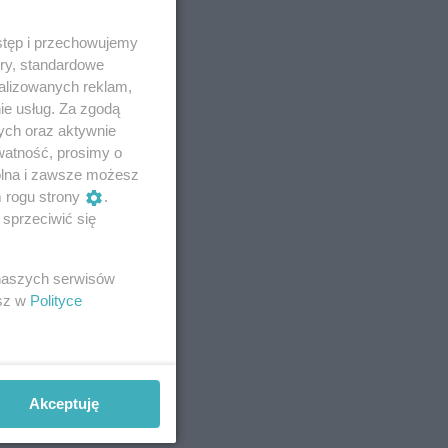
stęp i przechowujemy
ory, standardowe
alizowanych reklam,
ie usług. Za zgodą
ych oraz aktywnie
watność, prosimy o
wolna i zawsze możesz
m rogu strony
.
sprzeciwić się
 naszych serwisów
esz w
Polityce
Akceptuję