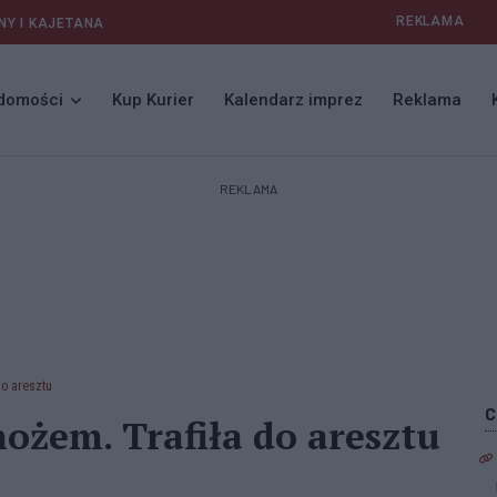
REKLAMA
NY I KAJETANA
domości
Kup Kurier
Kalendarz imprez
Reklama
REKLAMA
do aresztu
nożem. Trafiła do aresztu