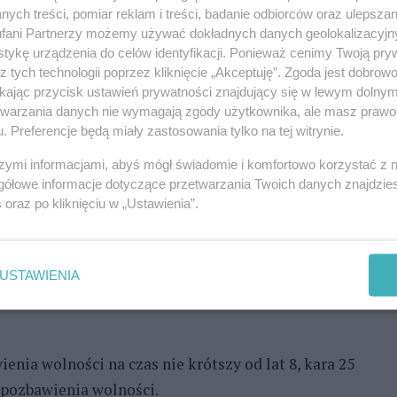
ieszkańców Gryfic.
ych treści, pomiar reklam i treści, badanie odbiorców oraz ulepszan
fani Partnerzy możemy używać dokładnych danych geolokalizacyjn
REKLAMA
1
tykę urządzenia do celów identyfikacji. Ponieważ cenimy Twoją pry
z tych technologii poprzez kliknięcie „Akceptuję”. Zgoda jest dobro
Zo
ikając przycisk ustawień prywatności znajdujący się w lewym dolny
my, doszło 24 września w jednym z mieszkań przy
etwarzania danych nie wymagają zgody użytkownika, ale masz prawo 
zna został wówczas w trakcie awantury ugodzony
. Preferencje będą miały zastosowania tylko na tej witrynie.
 piersiową, co spowodowało obrażenia ciała w
szymi informacjami, abyś mógł świadomie i komfortowo korzystać z
owej, lewego płuca i serca. I choć na pomoc zostało
gółowe informacje dotyczące przetwarzania Twoich danych znajdzi
s
oraz po kliknięciu w „Ustawienia”.
y został przetransportowany do szpitala, to dwie
zymana w mieszkaniu.
ogłosił podejrzanej zarzut zabójstwa, a następnie
USTAWIENIA
ymczasowego aresztowania. Obecnie trwa dalsze
enia wolności na czas nie krótszy od lat 8, kara 25
 pozbawienia wolności.