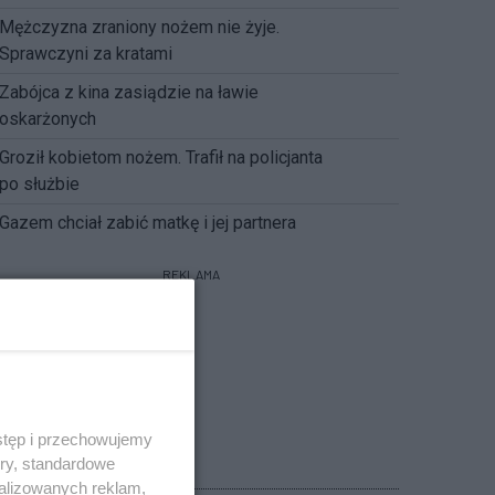
Mężczyzna zraniony nożem nie żyje.
Sprawczyni za kratami
Zabójca z kina zasiądzie na ławie
oskarżonych
Groził kobietom nożem. Trafił na policjanta
po służbie
Gazem chciał zabić matkę i jej partnera
REKLAMA
stęp i przechowujemy
ory, standardowe
POGODA
alizowanych reklam,