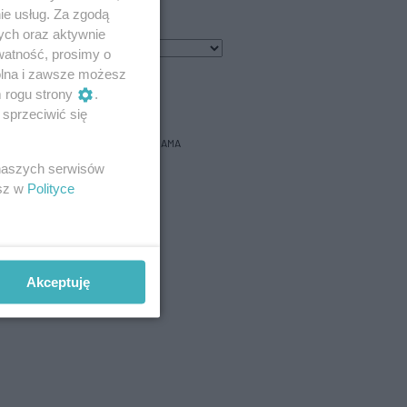
ie usług. Za zgodą
ych oraz aktywnie
2
℃
watność, prosimy o
wolna i zawsze możesz
bacz prognozę na 3 dni
m rogu strony
.
sprzeciwić się
REKLAMA
 naszych serwisów
esz w
Polityce
Akceptuję