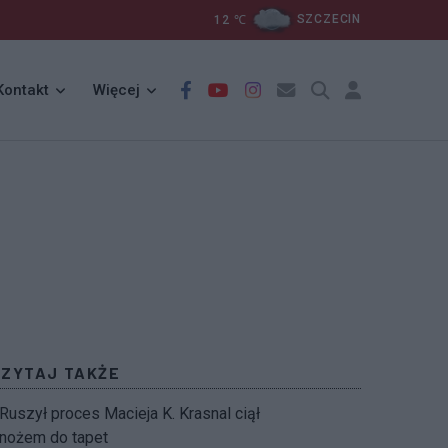
12
℃
SZCZECIN
Kontakt
Więcej
CZYTAJ TAKŻE
Ruszył proces Macieja K. Krasnal ciął
nożem do tapet