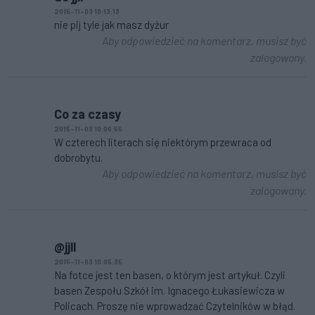
2015-11-03 10:13:13
nie pij tyle jak masz dyżur
Aby odpowiedzieć na komentarz, musisz być
zalogowany.
Co za czasy
2015-11-03 10:06:55
W czterech literach się niektórym przewraca od
dobrobytu.
Aby odpowiedzieć na komentarz, musisz być
zalogowany.
@jjll
2015-11-03 10:05:35
Na fotce jest ten basen, o którym jest artykuł. Czyli
basen Zespołu Szkół im. Ignacego Łukasiewicza w
Policach. Proszę nie wprowadzać Czytelników w błąd.