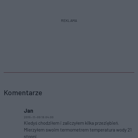
REKLAMA
Komentarze
Jan
2015-11-09 18:04:00
Kiedyś chodziłem i zaliczyłem kilka przeziębień.
Mierzyłem swoim termometrem temperatura wody 21
stopni.