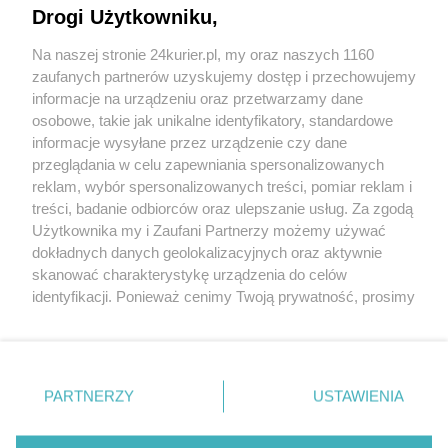
Drogi Użytkowniku,
Znikną kable nad Odrą
Na naszej stronie 24kurier.pl, my oraz naszych 1160
Basen już otwarty
zaufanych partnerów uzyskujemy dostęp i przechowujemy
Otwarto dom z Wigorem
informacje na urządzeniu oraz przetwarzamy dane
osobowe, takie jak unikalne identyfikatory, standardowe
POGODA
informacje wysyłane przez urządzenie czy dane
przeglądania w celu zapewniania spersonalizowanych
reklam, wybór spersonalizowanych treści, pomiar reklam i
treści, badanie odbiorców oraz ulepszanie usług. Za zgodą
17
℃
Użytkownika my i Zaufani Partnerzy możemy używać
dokładnych danych geolokalizacyjnych oraz aktywnie
Zobacz prognozę na 3 dni
skanować charakterystykę urządzenia do celów
identyfikacji. Ponieważ cenimy Twoją prywatność, prosimy
o zgodę na korzystanie z tych technologii poprzez
kliknięcie „Akceptuję”. Zgoda jest dobrowolna i zawsze
możesz ją zmienić/wycofać klikając przycisk ustawień
prywatności znajdujący się w lewym dolnym rogu strony
Copyright © 2022 Kurier Szczeciński sp. z o.o.
PARTNERZY
USTAWIENIA
. Niektóre rodzaje przetwarzania danych nie wymagają
Wszelkie prawa zastrzeżone
zgody użytkownika, ale masz prawo sprzeciwić się