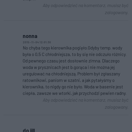
Aby odpowiedzieć na komentarz, musisz być
zalogowany.
nonna
2015-11-04 12:01:36
No chyba tego kierownika pogięło.Gdyby temp. wody
była o 0,5 C chłodniejsza, to by się nie odczuło różnicy.
Od pewnego czasu jest dosłownie zimna. Dlaczego
woda w prysznicach jest b.gorąca i nie można jej
uregulować na chłodniejszą. Problem był zgłaszany
ratownikowi, paniom w szatni, a jak pytałyśmy o
kierownika, to nigdy go nie było. Woda w basenie jest
ciepła, zawsze we wtorki, jak przychodzi pewien radny.
Aby odpowiedzieć na komentarz, musisz być
zalogowany.
do jjll