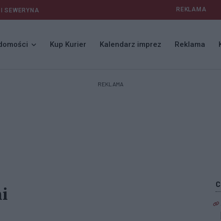
REKLAMA
 I SEWERYNA
domości
Kup Kurier
Kalendarz imprez
Reklama
REKLAMA
i