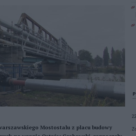
2
m warszawskiego Mostostalu z placu budowy
Zo