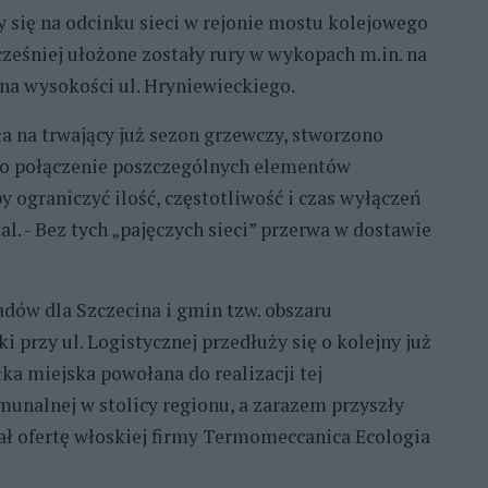
się na odcinku sieci w rejonie mostu kolejowego
cześniej ułożone zostały rury w wykopach m.in. na
u na wysokości ul. Hryniewieckiego.
ła na trwający już sezon grzewczy, stworzono
e to połączenie poszczególnych elementów
by ograniczyć ilość, częstotliwość i czas wyłączeń
l. - Bez tych „pajęczych sieci” przerwa w dostawie
dów dla Szczecina i gmin tzw. obszaru
przy ul. Logistycznej przedłuży się o kolejny już
ka miejska powołana do realizacji tej
munalnej w stolicy regionu, a zarazem przyszły
ał ofertę włoskiej firmy Termomeccanica Ecologia