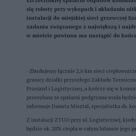
szczecińskiej spalarni odpadów komunal
się roboty przy wykopach i układaniu nit
instalacji do miejskiej sieci grzewczej Sz
zadania związanego z największą i najd
w mieście powinna ma nastąpić do końca
- Zbudujemy łącznie 2,6 km sieci ciepłownicz
granicy działki przyszłego Zakładu Termicz
Przejazd i Logistycznej, a kończy się w komor
przesyłana ze spalarni podgrzana woda będzie
informuje Danuta Misztal, specjalistka ds. k
Z instalacji ZTUO przy ul. Logistycznej, kie
będzie ok. 20% ciepła w całym bilansie jego p