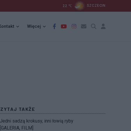
22
℃
SZCZECIN
Kontakt
Więcej
CZYTAJ TAKŻE
Jedni sadzą krokusy, inni łowią ryby
[GALERIA, FILM]