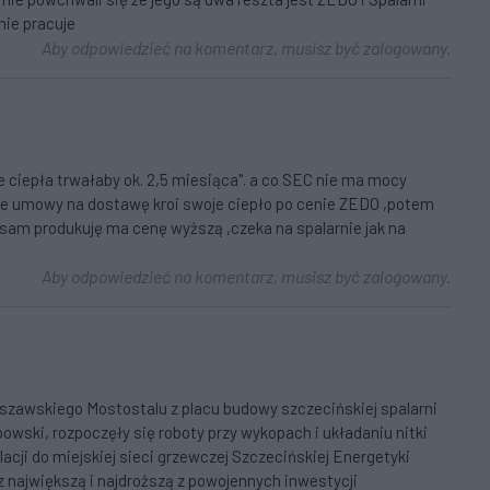
ie pracuje
Aby odpowiedzieć na komentarz, musisz być zalogowany.
e ciepła trwałaby ok. 2,5 miesiąca". a co SEC nie ma mocy
ne umowy na dostawę kroi swoje ciepło po cenie ZEDO ,potem
 sam produkuję ma cenę wyższą ,czeka na spalarnie jak na
Aby odpowiedzieć na komentarz, musisz być zalogowany.
rszawskiego Mostostalu z placu budowy szczecińskiej spalarni
ski, rozpoczęły się roboty przy wykopach i układaniu nitki
acji do miejskiej sieci grzewczej Szczecińskiej Energetyki
 z największą i najdroższą z powojennych inwestycji