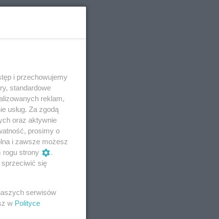
stęp i przechowujemy
ory, standardowe
alizowanych reklam,
ie usług. Za zgodą
ych oraz aktywnie
watność, prosimy o
wolna i zawsze możesz
m rogu strony
.
sprzeciwić się
 naszych serwisów
esz w
Polityce