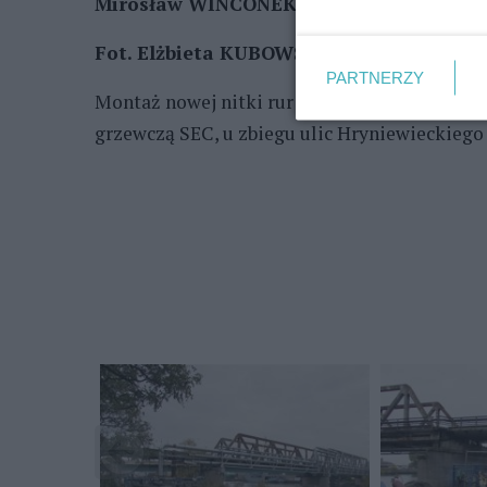
Mirosław WINCONEK
Fot. Elżbieta KUBOWSKA
PARTNERZY
Montaż nowej nitki rur ciepłociągu, podłącz
grzewczą SEC, u zbiegu ulic Hryniewieckiego 