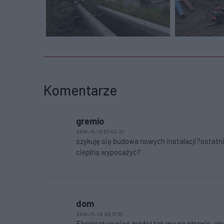
Komentarze
gremio
2016-11-13 21:42:21
szykuję się budowa nowych instalacji?ostatn
cieplną wyposażyć?
dom
2016-11-12 20:17:15
Eksploatuje pięć źródeł tak ma na stronie ,ale