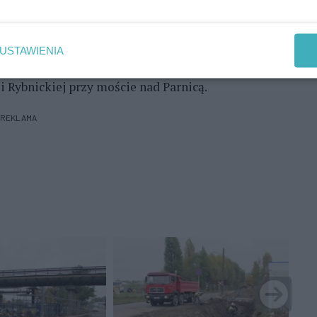
USTAWIENIA
enia spalarni na Ostrowie Grabowskim z siecią
i Rybnickiej przy moście nad Parnicą.
REKLAMA