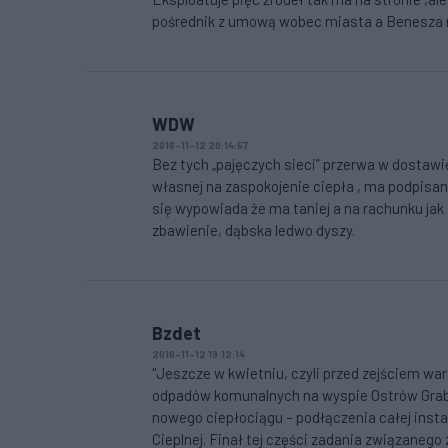
pośrednik z umową wobec miasta a Benesza n
WDW
2016-11-12 20:14:57
Bez tych „pajęczych sieci” przerwa w dostawi
własnej na zaspokojenie ciepła , ma podpisa
się wypowiada że ma taniej a na rachunku jak
zbawienie, dąbska ledwo dyszy.
Bzdet
2016-11-12 19:12:14
"Jeszcze w kwietniu, czyli przed zejściem wa
odpadów komunalnych na wyspie Ostrów Grabow
nowego ciepłociągu – podłączenia całej instal
Cieplnej. Finał tej części zadania związanego