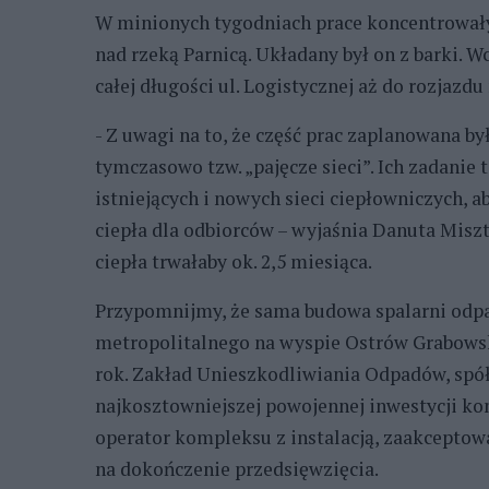
W minionych tygodniach prace koncentrowały 
nad rzeką Parnicą. Układany był on z barki. W
całej długości ul. Logistycznej aż do rozjazd
- Z uwagi na to, że część prac zaplanowana by
tymczasowo tzw. „pajęcze sieci”. Ich zadani
istniejących i nowych sieci ciepłowniczych, a
ciepła dla odbiorców – wyjaśnia Danuta Miszta
ciepła trwałaby ok. 2,5 miesiąca.
Przypomnijmy, że sama budowa spalarni odpa
metropolitalnego na wyspie Ostrów Grabowski 
rok. Zakład Unieszkodliwiania Odpadów, spół
najkosztowniejszej powojennej inwestycji ko
operator kompleksu z instalacją, zaakceptow
na dokończenie przedsięwzięcia.