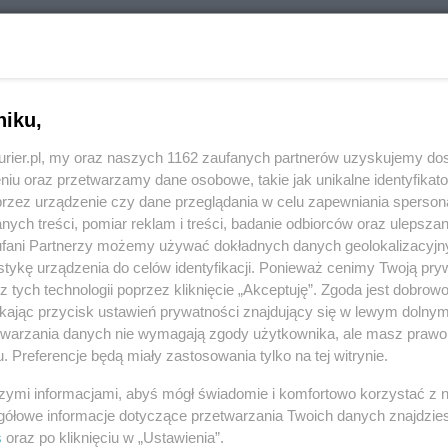
O z Termomeccanica Ecologia zostało
ncie do Dziennika Urzędowego Unii Europejskiej.
sowy ZUE, ze względu na ustawowe terminy
postępowania umowa zostanie zawarta nie
niku,
kurier.pl, my oraz naszych 1162 zaufanych partnerów uzyskujemy do
niu oraz przetwarzamy dane osobowe, takie jak unikalne identyfikat
enie budowy ecogeneratora, przeszkolenie załogi,
przez urządzenie czy dane przeglądania w celu zapewniania sperson
 niezbędnych pozwoleń i decyzji, rozruch
ych treści, pomiar reklam i treści, badanie odbiorców oraz ulepszan
 wyjaśnia W. Jachim. – Czas realizacji umowy to 12
fani Partnerzy możemy używać dokładnych danych geolokalizacyjn
tykę urządzenia do celów identyfikacji. Ponieważ cenimy Twoją pry
z tych technologii poprzez kliknięcie „Akceptuję”. Zgoda jest dobro
ikając przycisk ustawień prywatności znajdujący się w lewym dolny
sięcy nowego generalnego wykonawcy zadania po
etwarzania danych nie wymagają zgody użytkownika, ale masz prawo 
ł warszawski Mostostal. A odbywało się to w trybie
. Preferencje będą miały zastosowania tylko na tej witrynie.
Prawo zamówień publicznych. Aktualny termin
szymi informacjami, abyś mógł świadomie i komfortowo korzystać z
 koniec grudnia 2017 roku. ©℗
gółowe informacje dotyczące przetwarzania Twoich danych znajdzi
s
oraz po kliknięciu w „Ustawienia”.