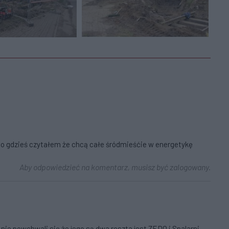
io gdzieś czytałem że chcą całe śródmieśćie w energetykę
Aby odpowiedzieć na komentarz, musisz być zalogowany.
 nie powchwali się że jego są dwa reszta jest ZEDO i Spalarni