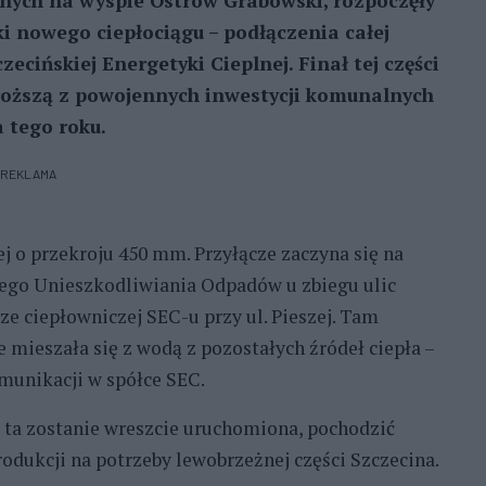
nych na wyspie Ostrów Grabowski, rozpoczęły
ki nowego ciepłociągu – podłączenia całej
czecińskiej Energetyki Cieplnej. Finał tej części
roższą z powojennych inwestycji komunalnych
 tego roku.
REKLAMA
ej o przekroju 450 mm. Przyłącze zaczyna się na
nego Unieszkodliwiania Odpadów u zbiegu ulic
ze ciepłowniczej SEC-u przy ul. Pieszej. Tam
 mieszała się z wodą z pozostałych źródeł ciepła –
omunikacji w spółce SEC.
dy ta zostanie wreszcie uruchomiona, pochodzić
rodukcji na potrzeby lewobrzeżnej części Szczecina.