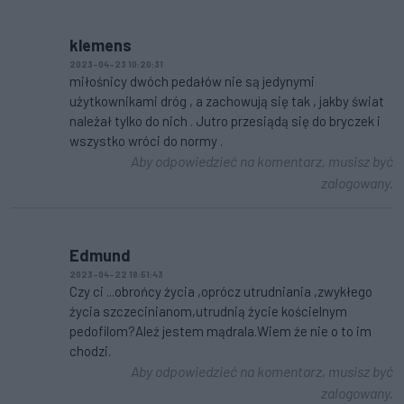
klemens
2023-04-23 10:20:31
miłośnicy dwóch pedałów nie są jedynymi
użytkownikami dróg , a zachowują się tak , jakby świat
należał tylko do nich . Jutro przesiądą się do bryczek i
wszystko wróci do normy .
Aby odpowiedzieć na komentarz, musisz być
zalogowany.
Edmund
2023-04-22 18:51:43
Czy ci ...obrońcy źycia ,oprócz utrudniania ,zwykłego
źycia szczecinianom,utrudnią źycie kościelnym
pedofilom?Aleź jestem mądrala.Wiem źe nie o to im
chodzi.
Aby odpowiedzieć na komentarz, musisz być
zalogowany.