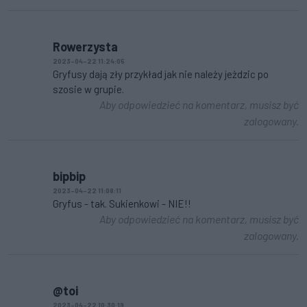
Rowerzysta
2023-04-22 11:24:05
Gryfusy dają zły przykład jak nie należy jeżdzic po
szosie w grupie.
Aby odpowiedzieć na komentarz, musisz być
zalogowany.
bipbip
2023-04-22 11:08:11
Gryfus - tak. Sukienkowi - NIE!!
Aby odpowiedzieć na komentarz, musisz być
zalogowany.
@toi
2023-04-22 10:30:19