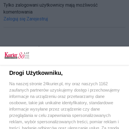
Tylko zalogowani użytkownicy mają możliwość
komentowania
Zaloguj się
Zarejestruj
CZYTAJ TAKŻE
Bezpiecznie na dwóch kołach. Warto zadbać
także o siebie
Drogi Użytkowniku,
Urodzinowe prezenty od Bike_S
Na naszej stronie 24kurier.pl, my oraz naszych 1162
Nowa ścieżka wzdłuż ul. Papieża Pawła VI już
zaufanych partnerów uzyskujemy dostęp i przechowujemy
dostępna
informacje na urządzeniu oraz przetwarzamy dane
osobowe, takie jak unikalne identyfikatory, standardowe
POGODA
informacje wysyłane przez urządzenie czy dane
przeglądania w celu zapewniania spersonalizowanych
reklam, wybór spersonalizowanych treści, pomiar reklam i
treści, badanie odbiorców oraz ulepszanie usług. Za zgodą