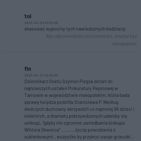
toi
2023-04-22 07:54:58
skasować wypociny tych nawiedzonych kodziarzy
Aby odpowiedzieć na komentarz, musisz być
zalogowany.
fin
2023-04-21 22:56:03
Dziennikarz Onetu Szymon Piegza dotarł do
najnowszych ustaleń Prokuratury Rejonowej w
Tarnowie w województwie małopolskim, która bada
sprawę księdza pedofila Stanisława P. Według
śledczych duchowny skrzywdził co najmniej 95 dzieci i
nieletnich, a dramatu pokrzywdzonych udałoby się
uniknąć, "gdyby nie ogromne zaniedbania biskupa
Wiktora Skworca". ..............życzę powodzenia z
sukienkowymi , wszystko by przykryć swoje grzeszki ,