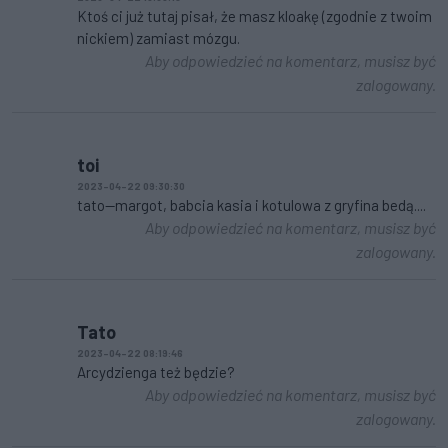
Ktoś ci już tutaj pisał, że masz kloakę (zgodnie z twoim
nickiem) zamiast mózgu.
Aby odpowiedzieć na komentarz, musisz być
zalogowany.
toi
2023-04-22 09:30:30
tato--margot, babcia kasia i kotulowa z gryfina bedą....
Aby odpowiedzieć na komentarz, musisz być
zalogowany.
Tato
2023-04-22 08:19:46
Arcydzienga też będzie?
Aby odpowiedzieć na komentarz, musisz być
zalogowany.