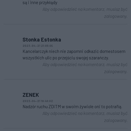
są i inne przykłądy
Aby odpowiedzieć na komentarz, musisz być
zalogowany.
Stonka Estonka
2023-04-21 21:06:05
Kancelarczyk niech nie zapomni odkazić domestosem
wszystkich ulic po przejściu swojej szarańczy.
Aby odpowiedzieć na komentarz, musisz być
zalogowany.
ZENEK
2023-04-21 18:40:02
Nadzór ruchu ZDiTM w swoim żywiole oni to potrafią.
Aby odpowiedzieć na komentarz, musisz być
zalogowany.