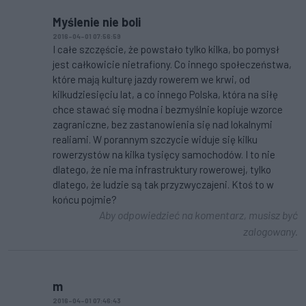
Myślenie nie boli
2016-04-01 07:56:59
I całe szczęście, że powstało tylko kilka, bo pomysł
jest całkowicie nietrafiony. Co innego społeczeństwa,
które mają kulturę jazdy rowerem we krwi, od
kilkudziesięciu lat, a co innego Polska, która na siłę
chce stawać się modna i bezmyślnie kopiuje wzorce
zagraniczne, bez zastanowienia się nad lokalnymi
realiami. W porannym szczycie widuje się kilku
rowerzystów na kilka tysięcy samochodów. I to nie
dlatego, że nie ma infrastruktury rowerowej, tylko
dlatego, że ludzie są tak przyzwyczajeni. Ktoś to w
końcu pojmie?
Aby odpowiedzieć na komentarz, musisz być
zalogowany.
m
2016-04-01 07:46:43