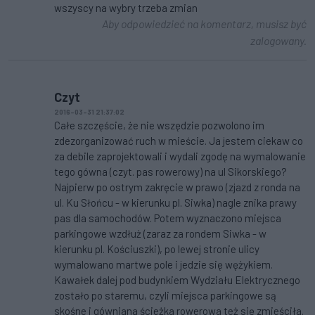
wszyscy na wybry trzeba zmian
Aby odpowiedzieć na komentarz, musisz być
zalogowany.
Czyt
2016-03-31 21:37:02
Całe szczęście, że nie wszędzie pozwolono im
zdezorganizować ruch w mieście. Ja jestem ciekaw co
za debile zaprojektowali i wydali zgodę na wymalowanie
tego gówna (czyt. pas rowerowy) na ul Sikorskiego?
Najpierw po ostrym zakręcie w prawo (zjazd z ronda na
ul. Ku Słońcu - w kierunku pl. Siwka) nagle znika prawy
pas dla samochodów. Potem wyznaczono miejsca
parkingowe wzdłuż (zaraz za rondem Siwka - w
kierunku pl. Kościuszki), po lewej stronie ulicy
wymalowano martwe pole i jedzie się wężykiem.
Kawałek dalej pod budynkiem Wydziału Elektrycznego
zostało po staremu, czyli miejsca parkingowe są
skośne i gówniana ścieżka rowerowa też się zmieściła.