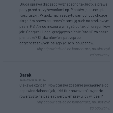
Druga sprawa dlaczego wyznaczono tak krótkie prawe
pasy przed skrzyżowaniami np. Piastów (kierunek pl.
Kościuszki). W godzinach szczytu samochody chcące
skręcić w prawo skutecznie tamują ruch na środkowym
pasie. P.S. Ale co można wymagać od takich urzędników
jak: Charęza i Loga, grzejących ciepłe "stołki" za nasze
pieniądze? Chyba niewiele patrząc po
dotychczasowych "osiągnięciach" obu panów.
Aby odpowiedzieć na komentarz, musisz być
zalogowany.
Darek
2016-03-31 20:32:24
Ciekawe czy pani Nowotarska zostanie pociągnięta do
odpowiedzialności jak jakiś tir z nawozami rozjedzie
rowerzystę na pasie rowerowym przy ulicy wilczej ?
Aby odpowiedzieć na komentarz, musisz być
zalogowany.