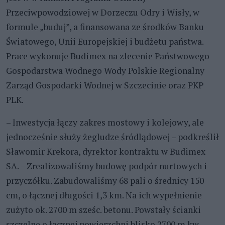
Przeciwpowodziowej w Dorzeczu Odry i Wisły, w
formule „buduj”, a finansowana ze środków Banku
Światowego, Unii Europejskiej i budżetu państwa.
Prace wykonuje Budimex na zlecenie Państwowego
Gospodarstwa Wodnego Wody Polskie Regionalny
Zarząd Gospodarki Wodnej w Szczecinie oraz PKP
PLK.
– Inwestycja łączy zakres mostowy i kolejowy, ale
jednocześnie służy żegludze śródlądowej – podkreślił
Sławomir Krekora, dyrektor kontraktu w Budimex
SA. – Zrealizowaliśmy budowę podpór nurtowych i
przyczółku. Zabudowaliśmy 68 pali o średnicy 150
cm, o łącznej długości 1,3 km. Na ich wypełnienie
zużyto ok. 2700 m sześc. betonu​. Powstały ścianki
szczelne o łącznej powierzchni blisko 2700 m kw​.