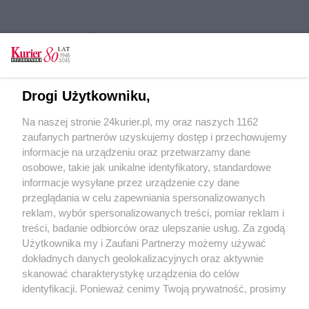
CZYTAJ TAKŻE
Widać pierwsze elementy konstrukcyjne. Budują
most kolejowy na Regalicy
Drogi Użytkowniku,
Beton na moście nad kanałem
Na naszej stronie 24kurier.pl, my oraz naszych 1162
Remont nad kanałem. Przebudowa do listopada
zaufanych partnerów uzyskujemy dostęp i przechowujemy
[GALERIA]
informacje na urządzeniu oraz przetwarzamy dane
osobowe, takie jak unikalne identyfikatory, standardowe
POGODA
informacje wysyłane przez urządzenie czy dane
przeglądania w celu zapewniania spersonalizowanych
reklam, wybór spersonalizowanych treści, pomiar reklam i
treści, badanie odbiorców oraz ulepszanie usług. Za zgodą
19
℃
Użytkownika my i Zaufani Partnerzy możemy używać
dokładnych danych geolokalizacyjnych oraz aktywnie
Zobacz prognozę na 3 dni
skanować charakterystykę urządzenia do celów
identyfikacji. Ponieważ cenimy Twoją prywatność, prosimy
o zgodę na korzystanie z tych technologii poprzez