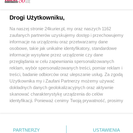
Drogi Użytkowniku,
CZYTAJ TAKŻE
Na naszej stronie 24kurier.pl, my oraz naszych 1162
Świętowali na koniach
zaufanych partnerów uzyskujemy dostęp i przechowujemy
informacje na urządzeniu oraz przetwarzamy dane
Święto Niepodległości w Pyrzycach
osobowe, takie jak unikalne identyfikatory, standardowe
informacje wysyłane przez urządzenie czy dane
I póki kropla jest w Bałtyku...
przeglądania w celu zapewniania spersonalizowanych
reklam, wybór spersonalizowanych treści, pomiar reklam i
POGODA
treści, badanie odbiorców oraz ulepszanie usług. Za zgodą
Użytkownika my i Zaufani Partnerzy możemy używać
dokładnych danych geolokalizacyjnych oraz aktywnie
19
℃
skanować charakterystykę urządzenia do celów
identyfikacji. Ponieważ cenimy Twoją prywatność, prosimy
Zobacz prognozę na 3 dni
o zgodę na korzystanie z tych technologii poprzez
kliknięcie „Akceptuję”. Zgoda jest dobrowolna i zawsze
możesz ją zmienić/wycofać klikając przycisk ustawień
prywatności znajdujący się w lewym dolnym rogu strony
PARTNERZY
USTAWIENIA
. Niektóre rodzaje przetwarzania danych nie wymagają