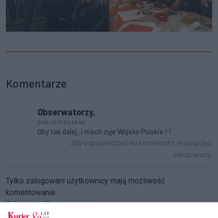
Komentarze
Obserwatorzy,
2015-11-11 22:40:08
Oby tak dalej...i niech zyje Wojsko Polskie ! !
Aby odpowiedzieć na komentarz, musisz być
zalogowany.
Tylko zalogowani użytkownicy mają możliwość
komentowania
Zaloguj się
Zarejestruj