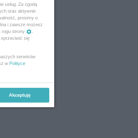
ie usług. Za zgodą
ych oraz aktywnie
watność, prosimy o
wolna i zawsze możesz
m rogu strony
.
sprzeciwić się
 naszych serwisów
esz w
Polityce
Akceptuję