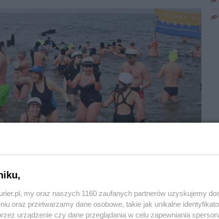
1
niku,
Zo
kurier.pl, my oraz naszych 1160 zaufanych partnerów uzyskujemy do
iespełna półroczna dziewczynka, a
niu oraz przetwarzamy dane osobowe, takie jak unikalne identyfikat
przez urządzenie czy dane przeglądania w celu zapewniania sperson