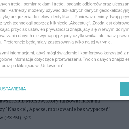
powiedziała Maria Piskier z biura
ych treści, pomiar reklam i treści, badanie odbiorców oraz ulepszan
Zlot Morsów "Mielno 2016". W niedzielne (14
fani Partnerzy możemy używać dokładnych danych geolokalizacyjn
ły się 1822 osoby z 2061 uczestników imprezy.
tykę urządzenia do celów identyfikacji. Ponieważ cenimy Twoją pry
z tych technologii poprzez kliknięcie „Akceptuję”. Zgoda jest dobro
ikając przycisk ustawień prywatności znajdujący się w lewym dolny
REKLAMA
etwarzania danych nie wymagają zgody użytkownika, ale masz prawo 
. Preferencje będą miały zastosowania tylko na tej witrynie.
 poziomie, gdy było 1799 miłośników jednoczesnej
szymi informacjami, abyś mógł świadomie i komfortowo korzystać z
nia morsów. Przybyli reprezentanci 93 klubów z
gółowe informacje dotyczące przetwarzania Twoich danych znajdzi
s
oraz po kliknięciu w „Ustawienia”.
 w fantazyjne stroje, np. Batmana, syren, cyganek
rsów. Beata Wieszeczewska ze Stowarzyszenia
lskiego Klubu Morsów zostali uznani za królową i
USTAWIENIA
soby - nagrodzono Klub Sportowy Amber z Tomaszowa
awski Klub Morsów, który lansował hasła na
czy "Nasz cel, Apacze, morsowanie bez wypaczeń"
ów (PZPM). ©℗