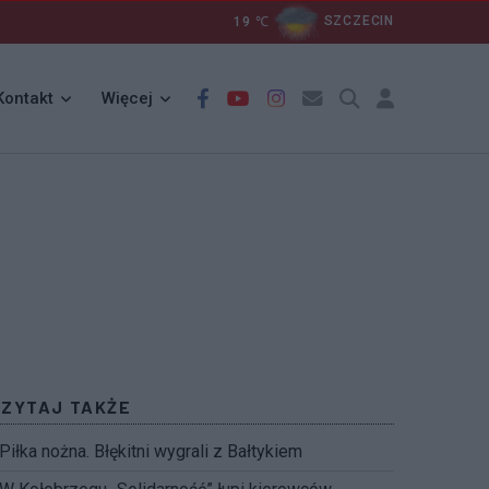
19
℃
SZCZECIN
Kontakt
Więcej
CZYTAJ TAKŻE
Piłka nożna. Błękitni wygrali z Bałtykiem