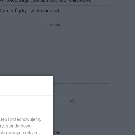
W Kołobrzegu „Solidarność” łupi kierowców
Cztery flądry... w stu sieciach
REKLAMA
POGODA
9
℃
bacz prognozę na 3 dni
stęp i przechowujemy
ory, standardowe
alizowanych reklam,
REKLAMA