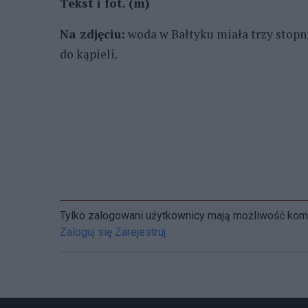
Tekst i fot. (m)
Na zdjęciu:
woda w Bałtyku miała trzy stopni
do kąpieli.
Tylko zalogowani użytkownicy mają możliwość ko
Zaloguj się
Zarejestruj