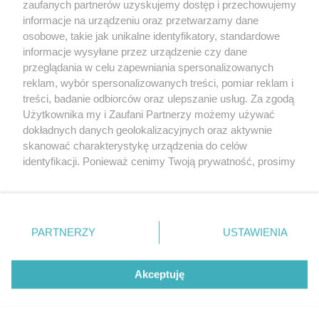
zaufanych partnerów uzyskujemy dostęp i przechowujemy
Trudniej na Reduty Ordona
informacje na urządzeniu oraz przetwarzamy dane
osobowe, takie jak unikalne identyfikatory, standardowe
POGODA
informacje wysyłane przez urządzenie czy dane
przeglądania w celu zapewniania spersonalizowanych
reklam, wybór spersonalizowanych treści, pomiar reklam i
treści, badanie odbiorców oraz ulepszanie usług. Za zgodą
23
℃
Użytkownika my i Zaufani Partnerzy możemy używać
dokładnych danych geolokalizacyjnych oraz aktywnie
Zobacz prognozę na 3 dni
skanować charakterystykę urządzenia do celów
identyfikacji. Ponieważ cenimy Twoją prywatność, prosimy
o zgodę na korzystanie z tych technologii poprzez
kliknięcie „Akceptuję”. Zgoda jest dobrowolna i zawsze
możesz ją zmienić/wycofać klikając przycisk ustawień
prywatności znajdujący się w lewym dolnym rogu strony
Copyright © 2022 Kurier Szczeciński sp. z o.o.
PARTNERZY
USTAWIENIA
. Niektóre rodzaje przetwarzania danych nie wymagają
Wszelkie prawa zastrzeżone
zgody użytkownika, ale masz prawo sprzeciwić się
Kontakt
Nota wydawnicza
Nota prawna
takiemu przetwarzaniu. Preferencje będą miały
Akceptuję
zastosowania tylko na tej witrynie.
Polityka prywatności
Reklama
Zapoznaj się z poniższymi informacjami, abyś mógł