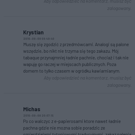
Aby odpowiedzieć na komentarz, musisz być
zalogowany.
Krystian
2016-09-09 09:49:40
Muszę się zgodzić z przedmówcami. Analogi są palone
wszędzie, bo nikt nie trzyma się tego zakazu. Mój
tabaque przynajmniej ładnie pachnie, chociaż i tak nie
wapuję go raczej w miejscach publicznych. Poza
domem to tylko czasem w ogródku kawiarnianym.
Aby odpowiedzieć na komentarz, musisz być
zalogowany.
Michas
2016-09-08 20:07:15
Po co walczyc z e-papierosami ktore nawet ładnie
pachna gdzie nie mozna sobie poradzic ze
smierdzielami tytoniowymi tradycyjnymi ,zakaz palenia