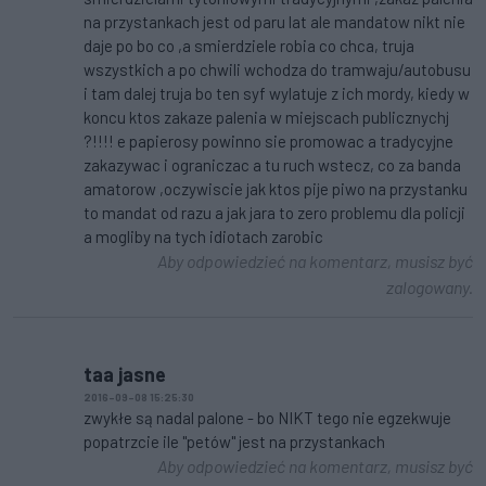
na przystankach jest od paru lat ale mandatow nikt nie
daje po bo co ,a smierdziele robia co chca, truja
wszystkich a po chwili wchodza do tramwaju/autobusu
i tam dalej truja bo ten syf wylatuje z ich mordy, kiedy w
koncu ktos zakaze palenia w miejscach publicznychj
?!!!! e papierosy powinno sie promowac a tradycyjne
zakazywac i ograniczac a tu ruch wstecz, co za banda
amatorow ,oczywiscie jak ktos pije piwo na przystanku
to mandat od razu a jak jara to zero problemu dla policji
a mogliby na tych idiotach zarobic
Aby odpowiedzieć na komentarz, musisz być
zalogowany.
taa jasne
2016-09-08 15:25:30
zwykłe są nadal palone - bo NIKT tego nie egzekwuje
popatrzcie ile "petów" jest na przystankach
Aby odpowiedzieć na komentarz, musisz być