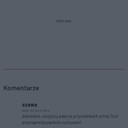
REKLAMA
Komentarze
szawa
2016-09-09 11:26:41
dokładnie, wszyscy palą na przystankach a mój Foof
przynajmniej pachnie cytrusami