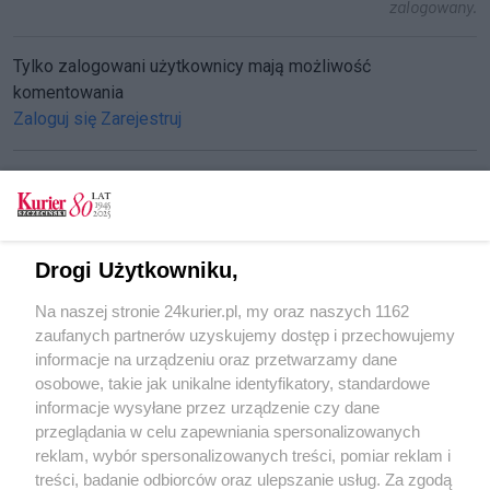
zalogowany.
Tylko zalogowani użytkownicy mają możliwość
komentowania
Zaloguj się
Zarejestruj
CZYTAJ TAKŻE
Drogi Użytkowniku,
Tytoniowy przemyt
Na naszej stronie 24kurier.pl, my oraz naszych 1162
Kartony pod skrzyniami
zaufanych partnerów uzyskujemy dostęp i przechowujemy
Światowy Dzień bez Papierosa
informacje na urządzeniu oraz przetwarzamy dane
osobowe, takie jak unikalne identyfikatory, standardowe
POGODA
informacje wysyłane przez urządzenie czy dane
przeglądania w celu zapewniania spersonalizowanych
reklam, wybór spersonalizowanych treści, pomiar reklam i
treści, badanie odbiorców oraz ulepszanie usług. Za zgodą
28
℃