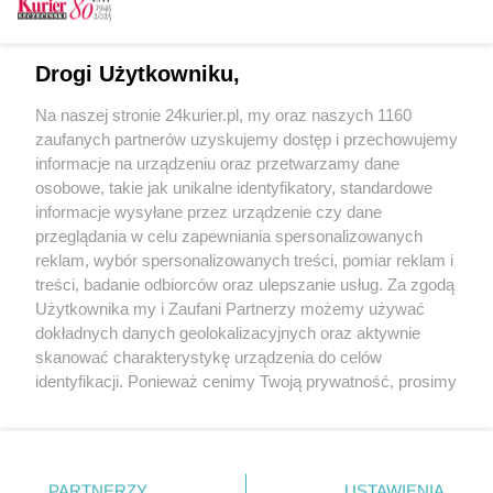
CZYTAJ TAKŻE
Drogi Użytkowniku,
E-czytnik i taki myk
Na naszej stronie 24kurier.pl, my oraz naszych 1160
Stłuczka za stłuczką... [FILM]
zaufanych partnerów uzyskujemy dostęp i przechowujemy
Kolizja za kolizją...
informacje na urządzeniu oraz przetwarzamy dane
osobowe, takie jak unikalne identyfikatory, standardowe
POGODA
informacje wysyłane przez urządzenie czy dane
przeglądania w celu zapewniania spersonalizowanych
reklam, wybór spersonalizowanych treści, pomiar reklam i
treści, badanie odbiorców oraz ulepszanie usług. Za zgodą
19
℃
Użytkownika my i Zaufani Partnerzy możemy używać
dokładnych danych geolokalizacyjnych oraz aktywnie
Zobacz prognozę na 3 dni
skanować charakterystykę urządzenia do celów
identyfikacji. Ponieważ cenimy Twoją prywatność, prosimy
o zgodę na korzystanie z tych technologii poprzez
kliknięcie „Akceptuję”. Zgoda jest dobrowolna i zawsze
możesz ją zmienić/wycofać klikając przycisk ustawień
prywatności znajdujący się w lewym dolnym rogu strony
Copyright © 2022 Kurier Szczeciński sp. z o.o.
PARTNERZY
USTAWIENIA