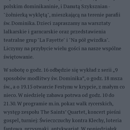
polskim dominikaninie, i Danutą Szyksznian -
"żołnierką wyklętą", mieszkającą na terenie parafii
św. Dominika. Dzieci zapraszamy na warsztaty
lalkarskie i garncarskie oraz przedstawienia
teatralne grup "La Fayette" i "Na pół gwizdka".
Liczymy na przybycie wielu gości na nasze wspólne
świętowanie.
W sobotę o godz. 16 odbędzie się wykład z serii „9
sposobów modlitwy św. Dominika”, o godz. 18 msza
św., a o 19.15 otwarcie Festynu w krypcie, z małym co
nieco. W niedzielę zabawa potrwa od godz. 10 do
21.30. W programie m.in. pokaz walk rycerskich,
występ zespołu The Saints’ Quartet, koncert pieśni
gospel, turniej: Świeczczuchy kontra Klechy, loteria
fantowa, przysmaki, antykwariat. W poniedziałek