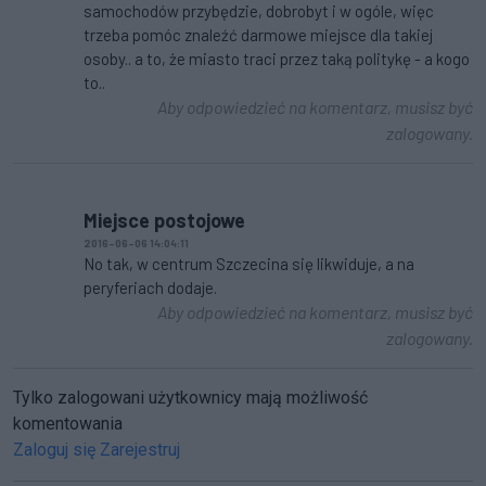
samochodów przybędzie, dobrobyt i w ogóle, więc
trzeba pomóc znaleźć darmowe miejsce dla takiej
osoby.. a to, że miasto traci przez taką politykę - a kogo
to..
Aby odpowiedzieć na komentarz, musisz być
zalogowany.
Miejsce postojowe
2016-06-06 14:04:11
No tak, w centrum Szczecina się likwiduje, a na
peryferiach dodaje.
Aby odpowiedzieć na komentarz, musisz być
zalogowany.
Tylko zalogowani użytkownicy mają możliwość
komentowania
Zaloguj się
Zarejestruj