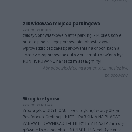
zlikwidowac miejsca parkingowe
2016-06-06 19:16:14
zalozyc obowiazkowe platne parkingi - kupiles sobie
auto to plac za jego parkowanie! obowiazkowo
wprowadzic tez zakaz parkowania na chodnikach a
kazde zle zaparkowane auto z automatu powinno byc
KONFISKOWANE na rzecz miasta/gminy!
Aby odpowiedzieć na komentarz, musisz być
zalogowany.
Wróg kretynów
2016-06-06 16:33:52
Zróbta jak w GRYFICACH zero prykingów przy Gleryii
Powiatowo-Gminnej - NIECH PARKUJĄ NA PLACACH
ZABAW I TRAWNIKACH -EMERYTY Z MIASTA / im się
głównie to nie podoba - DO PIACHU ! Niech żyje auto i