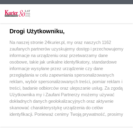
CZYTAJ TAKŻE
Drogi Użytkowniku,
Szczecin nie dla samochodów...
Na naszej stronie 24kurier.pl, my oraz naszych 1162
Nie zaciągnęła hamulca
zaufanych partnerów uzyskujemy dostęp i przechowujemy
Parking dla jednośladów
informacje na urządzeniu oraz przetwarzamy dane
osobowe, takie jak unikalne identyfikatory, standardowe
POGODA
informacje wysyłane przez urządzenie czy dane
przeglądania w celu zapewniania spersonalizowanych
reklam, wybór spersonalizowanych treści, pomiar reklam i
treści, badanie odbiorców oraz ulepszanie usług. Za zgodą
20
℃
Użytkownika my i Zaufani Partnerzy możemy używać
dokładnych danych geolokalizacyjnych oraz aktywnie
Zobacz prognozę na 3 dni
skanować charakterystykę urządzenia do celów
identyfikacji. Ponieważ cenimy Twoją prywatność, prosimy
o zgodę na korzystanie z tych technologii poprzez
kliknięcie „Akceptuję”. Zgoda jest dobrowolna i zawsze