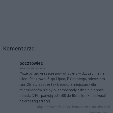
Komentarze
pocztowiec
2016-06-07 10:28:02
Może by tak wreszcie powrót strefy w Szczecinie na
ulice: Pocztowa, 5-go Lipca, B.Śmiałego, mieszkam
tam 25 lat, jeszcze tak kiepsko z miejscami dla
mieszkańców nie było, samochody z dzielnic z poza
miasta (ZPL) parkują od 9:00 do 18:00 (efekt bliskości
najdroższej strefy).
Aby odpowiedzieć na komentarz, musisz być
zalogowany.