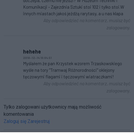
doczepa, czemu nie jeździ? W Muzeum Techniki i
Komunikacji - Zajezdnia Sztuki stoi 102 i tylko stoi.W
innych miastach jakoś jeżdżą rarytasy, a u nas klapa
Aby odpowiedzieć na komentarz, musisz być
zalogowany.
hehehe
2018-12-14 10:04:51
Myślałem że pan Krzystek wzorem Trzaskowskiego
wyśle na tory "Tramwaj Różnorodności" oklejony
tęczowymi flagami i tęczowymi wiatraczkami!
Aby odpowiedzieć na komentarz, musisz być
zalogowany.
Tylko zalogowani użytkownicy mają możliwość
komentowania
Zaloguj się
Zarejestruj