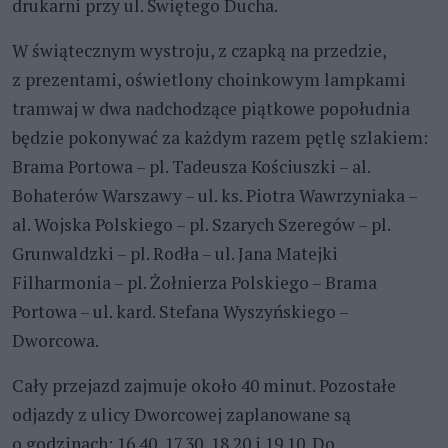
drukarni przy ul. Świętego Ducha.
W świątecznym wystroju, z czapką na przedzie,
z prezentami, oświetlony choinkowym lampkami
tramwaj w dwa nadchodzące piątkowe popołudnia
będzie pokonywać za każdym razem pętlę szlakiem:
Brama Portowa – pl. Tadeusza Kościuszki – al.
Bohaterów Warszawy – ul. ks. Piotra Wawrzyniaka –
al. Wojska Polskiego – pl. Szarych Szeregów – pl.
Grunwaldzki – pl. Rodła – ul. Jana Matejki
Filharmonia – pl. Żołnierza Polskiego – Brama
Portowa – ul. kard. Stefana Wyszyńskiego –
Dworcowa.
Cały przejazd zajmuje około 40 minut. Pozostałe
odjazdy z ulicy Dworcowej zaplanowane są
o godzinach: 16.40, 17.30, 18.20 i 19.10. Do