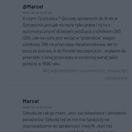
@Marcel
2018-12-14 12:21:36
O czym Ty piszesz ? Doczep sprawnych do N-ek w
Szczecinie jest jak na razie tylko jedna i to ta z
automatycznymi drzwiami jeżdżąca z silnikiem 293
(ZG). Jak na razie jest wciąż w "przeróbce" wagon
silnikowy 286 na przyczepę dwukierunkową, ale to
jeszcze potrwa. A do Perełki doczepa jest... w planie do
przeróbki z innej przyczepy w ostatniej wersji jakie
jeździły w 1996 roku.
Aby odpowiedzieć na komentarz, musisz być
zalogowany.
Marcel
2018-12-14 10:23:43
Szkoda że tak go mało. Jest zaciekawienie i obłożenie
pasażerów. Szkoda też że nie ma funduszy na
doprowadzenie do sprawności innej N. Jest też