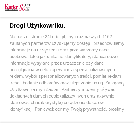
CZYTAJ TAKŻE
Drogi Użytkowniku,
Skrzypiąca „Perełka” znów na torach
Na naszej stronie 24kurier.pl, my oraz naszych 1162
Ostatnia taka przejażdżka. Turystyczne linie
zaufanych partnerów uzyskujemy dostęp i przechowujemy
kończą sezon
informacje na urządzeniu oraz przetwarzamy dane
osobowe, takie jak unikalne identyfikatory, standardowe
POGODA
informacje wysyłane przez urządzenie czy dane
przeglądania w celu zapewniania spersonalizowanych
reklam, wybór spersonalizowanych treści, pomiar reklam i
treści, badanie odbiorców oraz ulepszanie usług. Za zgodą
17
℃
Użytkownika my i Zaufani Partnerzy możemy używać
dokładnych danych geolokalizacyjnych oraz aktywnie
Zobacz prognozę na 3 dni
skanować charakterystykę urządzenia do celów
identyfikacji. Ponieważ cenimy Twoją prywatność, prosimy
o zgodę na korzystanie z tych technologii poprzez
kliknięcie „Akceptuję”. Zgoda jest dobrowolna i zawsze
możesz ją zmienić/wycofać klikając przycisk ustawień